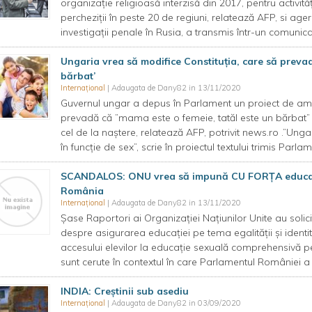
organizaţie religioasă interzisă din 2017, pentru activit
percheziţii în peste 20 de regiuni, relatează AFP, si ag
investigaţii penale în Rusia, a transmis într-un comunic
Ungaria vrea să modifice Constituţia, care să prevad
bărbat’
Internațional
| Adaugata de Dany82 in 13/11/2020
Guvernul ungar a depus în Parlament un proiect de ame
prevadă că ”mama este o femeie, tatăl este un bărbat” 
cel de la naştere, relatează AFP, potrivit news.ro .”Unga
în funcţie de sex”, scrie în proiectul textului trimis Parlam
SCANDALOS: ONU vrea să impună CU FORȚA educația
România
Internațional
| Adaugata de Dany82 in 13/11/2020
Șase Raportori ai Organizației Națiunilor Unite au solic
despre asigurarea educației pe tema egalității și identită
accesului elevilor la educație sexuală comprehensivă pentr
sunt cerute în contextul în care Parlamentul României a 
INDIA: Creștinii sub asediu
Internațional
| Adaugata de Dany82 in 03/09/2020