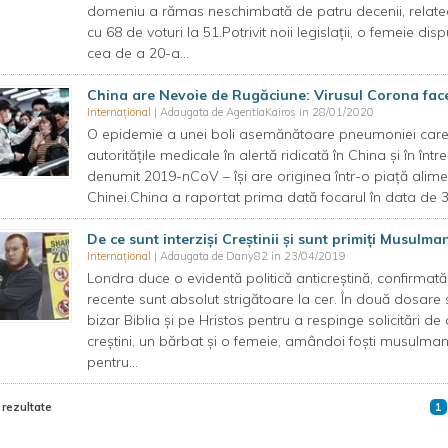
domeniu a rămas neschimbată de patru decenii, relatea
cu 68 de voturi la 51.Potrivit noii legislaţii, o femeie d
cea de a 20-a...
China are Nevoie de Rugăciune: Virusul Corona fac
Internațional
| Adaugata de AgentiaKairos in 28/01/2020
O epidemie a unei boli asemănătoare pneumoniei care
autoritățile medicale în alertă ridicată în China și în în
denumit 2019-nCoV – își are originea într-o piață alim
Chinei.China a raportat prima dată focarul în data de 
De ce sunt interziși Creștinii și sunt primiți Musulma
Internațional
| Adaugata de Dany82 in 23/04/2019
Londra duce o evidentă politică anticreștină, confirmată 
recente sunt absolut strigătoare la cer. În două dosare
bizar Biblia și pe Hristos pentru a respinge solicitări de 
creștini, un bărbat și o femeie, amândoi foști musulmani,
pentru...
 rezultate
1