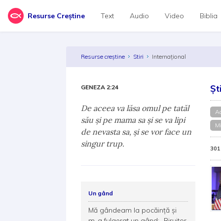
Resurse Creștine
Text
Audio
Video
Biblia
Resurse creștine
Stiri
Internațional
Șt
GENEZA 2:24
De aceea va lăsa omul pe tatăl
A
său şi pe mama sa şi se va lipi
Mi
de nevasta sa, şi se vor face un
singur trup.
301
Un gând
Mă gândeam la pocăință și
m-a fulgerat un gând: „Biruitor