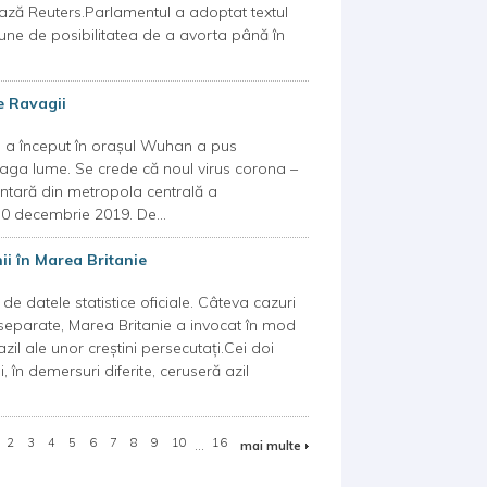
ză Reuters.Parlamentul a adoptat textul
ispune de posibilitatea de a avorta până în
e Ravagii
 a început în orașul Wuhan a pus
treaga lume. Se crede că noul virus corona –
entară din metropola centrală a
30 decembrie 2019. De...
nii în Marea Britanie
de datele statistice oficiale. Câteva cazuri
 separate, Marea Britanie a invocat în mod
azil ale unor creștini persecutați.Cei doi
 în demersuri diferite, ceruseră azil
2
3
4
5
6
7
8
9
10
...
16
mai multe