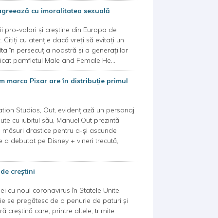
agreează cu imoralitatea sexuală
i pro-valori și creștine din Europa de
 Citiți cu atenție dacă vreți să evitați un
ta în persecuția noastră și a generațiilor
licat pamfletul Male and Female He...
m marca Pixar are în distribuție primul
ation Studios, Out, evidențiază un personaj
e cu iubitul său, Manuel.Out prezintă
a măsuri drastice pentru a-și ascunde
 a debutat pe Disney + vineri trecută,
de creștini
ei cu noul coronavirus în Statele Unite,
inie se pregătesc de o penurie de paturi și
reștină care, printre altele, trimite