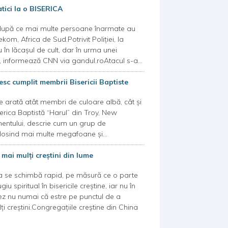
atici la o BISERICA
te după ce mai multe persoane înarmate au
kom, Africa de Sud.Potrivit Poliției, la
în lăcașul de cult, dar în urma unei
tă, informează CNN via gandul.roAtacul s-a...
esc cumplit membrii Bisericii Baptiste
re arată atât membri de culoare albă, cât și
serica Baptistă “Harul” din Troy, New
mentului, descrie cum un grup de
olosind mai multe megafoane și...
 mai mulţi creştini din lume
ţia se schimbă rapid, pe măsură ce o parte
u spiritual în bisericile creştine, iar nu în
nez nu numai că estre pe punctul de a
i creştini.Congregaţiile creştine din China