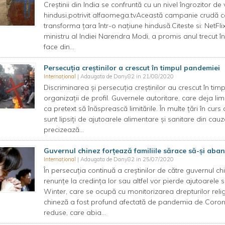
Creștinii din India se confruntă cu un nivel îngrozitor de 
hindusi,potrivit alfaomega.tvAceastă campanie crudă c
transforma țara într-o națiune hindusă.Citeste si: NetF
ministru al Indiei Narendra Modi, a promis anul trecut 
face din...
Persecuția creștinilor a crescut în timpul pandemiei
Internațional
| Adaugata de Dany82 in 21/08/2020
Discriminarea și persecuția creștinilor au crescut în t
organizații de profil. Guvernele autoritare, care deja lim
ca pretext să înăsprească limitările. În multe țări în curs 
sunt lipsiți de ajutoarele alimentare și sanitare din ca
precizează...
Guvernul chinez forțează familiile sărace să-și aba
Internațional
| Adaugata de Dany82 in 25/07/2020
În persecuția continuă a creștinilor de către guvernul ch
renunțe la credința lor sau altfel vor pierde ajutoarele so
Winter, care se ocupă cu monitorizarea drepturilor rel
chineză a fost profund afectată de pandemia de Coronavi
reduse, care abia...