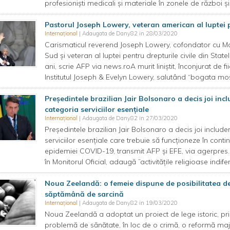
profesioniști medicali și materiale în zonele de război și
Pastorul Joseph Lowery, veteran american al luptei pe
Internațional
| Adaugata de Dany82 in 28/03/2020
Carismaticul reverend Joseph Lowery, cofondator cu Mar
Sud şi veteran al luptei pentru drepturile civile din State
ani, scrie AFP via news.roA murit liniştit, înconjurat de f
Institutul Joseph & Evelyn Lowery, salutând “bogata moşten
Preşedintele brazilian Jair Bolsonaro a decis joi inclu
categoria serviciilor esenţiale
Internațional
| Adaugata de Dany82 in 27/03/2020
Preşedintele brazilian Jair Bolsonaro a decis joi includer
serviciilor esenţiale care trebuie să funcţioneze în cont
epidemiei COVID-19, transmit AFP şi EFE, via agerpres.D
în Monitorul Oficial, adaugă ”activităţile religioase indife
Noua Zeelandă: o femeie dispune de posibilitatea d
săptămână de sarcină
Internațional
| Adaugata de Dany82 in 19/03/2020
Noua Zeelandă a adoptat un proiect de lege istoric, prin
problemă de sănătate, în loc de o crimă, o reformă major