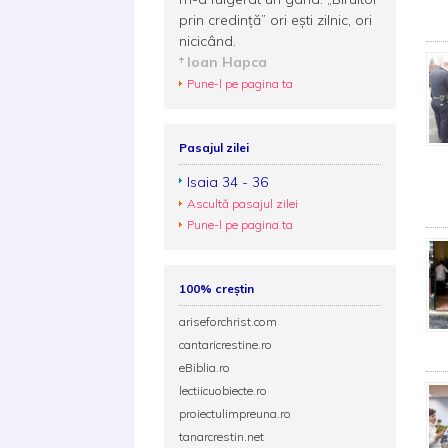
prin credință” ori ești zilnic, ori
nicicând.
Ioan Hapca
Pune-l pe pagina ta
Pasajul zilei
Isaia 34 - 36
Ascultă pasajul zilei
Pune-l pe pagina ta
100% creștin
ariseforchrist.com
cantaricrestine.ro
eBiblia.ro
lectiicuobiecte.ro
proiectulimpreuna.ro
tanarcrestin.net