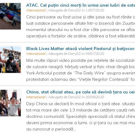
ATAC. Cel puțin cinci morți în urma unei luări de ost
Internațional
| Adaugata de Dany82 in 13/07/2020
Cinci persoane au fost ucise și alte șase au fost răni
luat ostatice persoanele aflate într-o biserică din Zuurbe
momentul atacului nu a fost clar câte persoane se aflau 
operațiuni a forțelor de ordine, clădirea a fost elibera
Black Lives Matter atacă violent Pastorul și batjocor
Internațional
| Adaugata de Dany82 in 09/07/2020
Mai multe clipuri video postate pe rețelele de socializa
de culoare neagră, hărțuiți verbal și fizic chiar lângă bi
York.Articolul postat de “The Daily Wire” asupra eveni
protestatari aclamau des “Viețile Negrilor Contează” f
China, stat oficial ateu, pe cale să devină ţara cu cei
Internațional
| Adaugata de Dany82 in 28/06/2020
Deşi China se declară în mod oficial o ţară atee, situa
tot mai mare din cele 1,3 miliarde de cetăţeni caută refugi
doctrina comunistă. Specialiştii apreciază că statul chi
deveni prima economie a lumii, ci şi ţara cu cei mai mulţ
au cunoscut o perioadă...