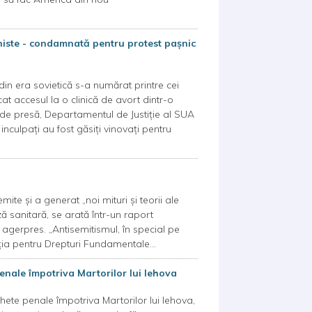
uniste - condamnată pentru protest pașnic
in era sovietică s-a numărat printre cei
t accesul la o clinică de avort dintr-o
 de presă, Departamentul de Justiție al SUA
 inculpați au fost găsiți vinovați pentru
e şi a generat „noi mituri şi teorii ale
ză sanitară, se arată într-un raport
 agerpres. „Antisemitismul, în special pe
ţia pentru Drepturi Fundamentale...
enale împotriva Martorilor lui Iehova
hete penale împotriva Martorilor lui Iehova,