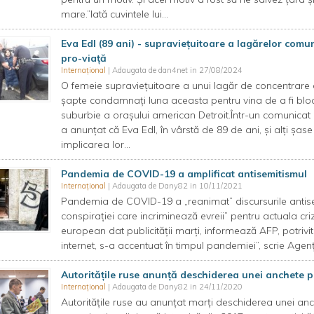
mare.”Iată cuvintele lui...
Eva Edl (89 ani) - supraviețuitoare a lagărelor com
pro-viață
Internațional
| Adaugata de dan4net in 27/08/2024
O femeie supraviețuitoare a unui lagăr de concentrare d
șapte condamnați luna aceasta pentru vina de a fi bloca
suburbie a orașului american Detroit.Într-un comunicat
a anunțat că Eva Edl, în vârstă de 89 de ani, și alți șase
implicarea lor...
Pandemia de COVID-19 a amplificat antisemitismul
Internațional
| Adaugata de Dany82 in 10/11/2021
Pandemia de COVID-19 a „reanimat” discursurile antisemit
conspiraţiei care incriminează evreii” pentru actuala cri
european dat publicităţii marţi, informează AFP, potrivit
internet, s-a accentuat în timpul pandemiei”, scrie Agen
Autorităţile ruse anunță deschiderea unei anchete p
Internațional
| Adaugata de Dany82 in 24/11/2020
Autorităţile ruse au anunţat marţi deschiderea unei anc