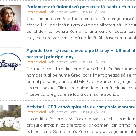
Parlamentară finlandeză persecutată pentru că nu 
Internațional
| Adaugata de Dany82 in 01/06/2020
Cazul finlandezei Paivi Rasanen a fost în atenția mișcări
câteva luni, dar încă nu am avut posibilitatea să-l discut.
astfel de viitor pentru România, unul care ar putea rezul
creștine care vor veni după noi.În 2004, Rasanen a pub
Agenda LGBTQ iese la iveală pe Disney +: Ultimul fil
personaj principal gay
Internațional
| Adaugata de Dany82 in 31/05/2020
Cel mai recent film din seria SparkShorts în Pixar Anim
homosexual pe nume Greg, care intenționează să se mut
primul personaj principal LGBTQ al Pixar care ajunge l
secretul sexual. Filmul de animație de nouă minute, care
începe cu Greg care se luptă cum să le spună...
Activiștii LGBT atacă spitalele de campanie montate 
Internațional
| Adaugata de Dany82 in 08/04/2020
În condițiile în care New York a devenit centrul pandemi
orașul a intrat în izolare totală, iar oamenii din prima l
echipamente.Samaritan’s Purse, o organizație umanitară c