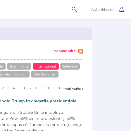
Autentificare
Propune stire
le
Evenimente
Internațional
Interviuri
mnele sfârșitului
Știri din Israel
2
3
4
5
6
7
8
9
10
...
16
mai multe
onald Trump la alegerile prezidențiale
țiale din Statele Unite împotriva
tare Pew, 59% dintre protestanți și 52%
ni mi-au spus că Dumnezeu mi-a cruțat viața
și să fac America din nou