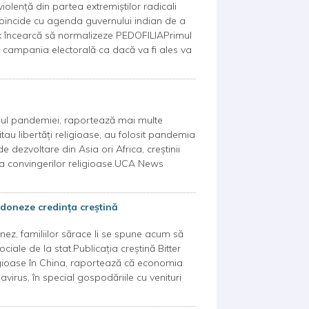
violență din partea extremiștilor radicali
oincide cu agenda guvernului indian de a
lix încearcă să normalizeze PEDOFILIAPrimul
în campania electorală ca dacă va fi ales va
impul pandemiei, raportează mai multe
itau libertăți religioase, au folosit pandemia
de dezvoltare din Asia ori Africa, creștinii
uza convingerilor religioase.UCA News
ndoneze credința creștină
inez, familiilor sărace li se spune acum să
ciale de la stat.Publicația creștină Bitter
igioase în China, raportează că economia
rus, în special gospodăriile cu venituri