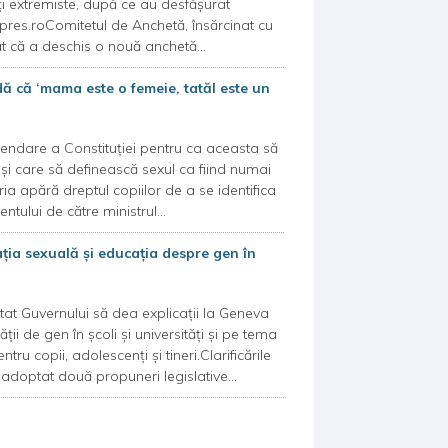
ăţi extremiste, după ce au desfăşurat
erpres.roComitetul de Anchetă, însărcinat cu
at că a deschis o nouă anchetă...
ă că ‘mama este o femeie, tatăl este un
ndare a Constituţiei pentru ca aceasta să
şi care să definească sexul ca fiind numai
ria apără dreptul copiilor de a se identifica
entului de către ministrul...
 sexuală și educația despre gen în
itat Guvernului să dea explicații la Geneva
ții de gen în școli și universități și pe tema
u copii, adolescenți și tineri.Clarificările
adoptat două propuneri legislative...