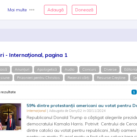
Mai multe
Adaugă
Donează
iri - Internațional, pagina 1
casă
Anunțuri
Apologetică
Audio
Concurs
Diverse
Editoria
siune
Prizonieri pentru Christos
Recenzii cărți
Resurse Creștine
Se
 rezultate
1
59% dintre protestanții americani au votat pentru D
Internațional
| Adaugata de Dany82 in 08/11/2024
Republicanul Donald Trump a câștigat alegerile preziden
democratului Kamala Harris. Potrivit Centrului de Cerce
dintre catolici au votat pentru republicani.„Mulți oame
pentru un motiv. Și acel motiv a fost să ne salvez țara 