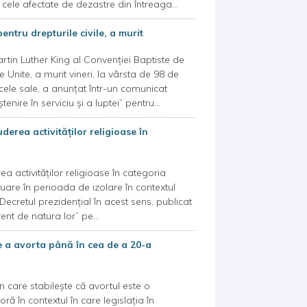
 cele afectate de dezastre din întreaga...
ntru drepturile civile, a murit
tin Luther King al Convenţiei Baptiste de
le Unite, a murit vineri, la vârsta de 98 de
iicele sale, a anunţat într-un comunicat
ire în serviciu şi a luptei” pentru...
derea activităţilor religioase în
ea activităţilor religioase în categoria
inuare în perioada de izolare în contextul
ecretul prezidenţial în acest sens, publicat
rent de natura lor” pe...
e a avorta până în cea de a 20-a
 care stabileşte că avortul este o
ă în contextul în care legislaţia în