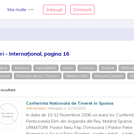
Mai multe
Adaugă
Donează
iri - Internațional, pagina 16
casă
Anunțuri
Apologetică
Audio
Concurs
Diverse
Editoria
siune
Prizonieri pentru Christos
Recenzii cărți
Resurse Creștine
Se
 rezultate
Conferinta Nationala de Tineret in Spania
Internațional
| Adaugata in 31/10/2006
In data de 10-12 Noiembrie 2006 va avea loc Conferinta
Penticostala Elim din Arganda del Rey, Madrid Spani
URMATORII :Pastor Nelu Filip (Timisoara )-Pastor Petre L
Romania si Grupul Paris (Franta)....pentru detali .. pen