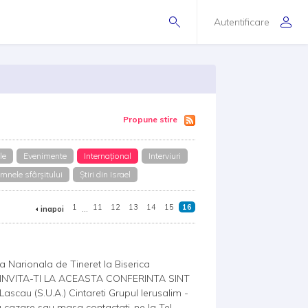
Autentificare
Propune stire
le
Evenimente
Internațional
Interviuri
mnele sfârșitului
Știri din Israel
1
...
11
12
13
14
15
16
inapoi
 Narionala de Tineret la Biserica
a. INVITA-TI LA ACEASTA CONFERINTA SINT
ascau (S.U.A.) Cintareti Grupul Ierusalim -
tru cazare sau masa contactati-ne la Tel