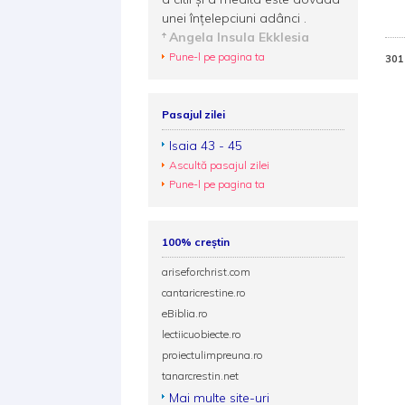
unei înţelepciuni adânci .
Angela Insula Ekklesia
Pune-l pe pagina ta
301
Pasajul zilei
Isaia 43 - 45
Ascultă pasajul zilei
Pune-l pe pagina ta
100% creștin
ariseforchrist.com
cantaricrestine.ro
eBiblia.ro
lectiicuobiecte.ro
proiectulimpreuna.ro
tanarcrestin.net
Mai multe site-uri