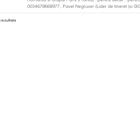
0034678668977,, Pavel Negruser (Lider de tineret )si 0
 rezultate