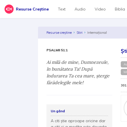
Resurse Creștine
Text
Audio
Video
Biblia
Resurse creștine
Stiri
Internațional
Șt
PSALMII 51:1
Ai milă de mine, Dumnezeule,
A
în bunătatea Ta! După
Mi
îndurarea Ta cea mare, şterge
fărădelegile mele!
301
Un gând
A citi ştie aproape oricine dar
a citii şi a medita este dovada