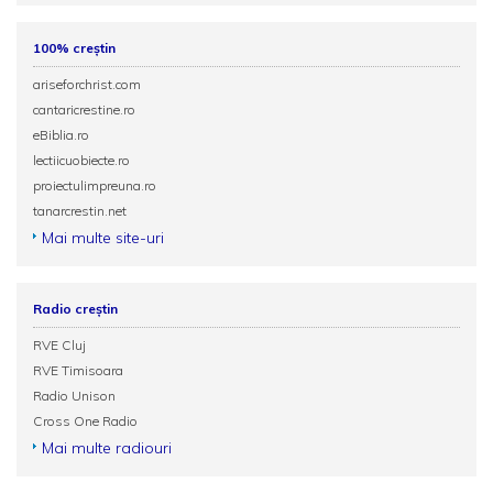
100% creștin
ariseforchrist.com
cantaricrestine.ro
eBiblia.ro
lectiicuobiecte.ro
proiectulimpreuna.ro
tanarcrestin.net
Mai multe site-uri
Radio creștin
RVE Cluj
RVE Timisoara
Radio Unison
Cross One Radio
Mai multe radiouri