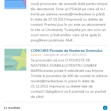
nouă provocare, de această dată pentru timpul
tău devoţional. Scrie un PSALM pe care să ni-l
trimiţi pe adresa
revista@mediacbee.ro
până
în data de 07.03.2013 împreună cu datele de
contact. Premiul pus în joc este un abonament
la site-ul Christianity Today.Mai jos am scris un
scurt istoric şi îndrumător care să te ajute în
pregătirea psalmului. Mult...
CONCURS Poveste de Nasterea Domnului
Concurs
| Adaugata de Lenore in 26/11/2012
Te provocăm să scrii O POVESTE DE
NASTEREA DOMNULUI PENTRU OAMENI
MARI!Aceasta poate fi adevărată sau ficţiune.
Trimite-ţi povestea de 400 de cuvinte la adresa
revista@mediacbee.ro
pana în data de
01.12.2012 impreuna cu datele tale de
contact.Câştigătorul va fi premiat cu un pachet
de cărţi!
11 rezultate
1