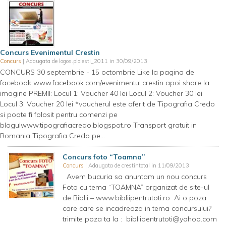
Concurs Evenimentul Crestin
Concurs
| Adaugata de logos.ploiesti_2011 in 30/09/2013
CONCURS 30 septembrie - 15 octombrie Like la pagina de
facebook www.facebook.com/evenimentul.crestin apoi share la
imagine PREMII: Locul 1: Voucher 40 lei Locul 2: Voucher 30 lei
Locul 3: Voucher 20 lei *voucherul este oferit de Tipografia Credo
si poate fi folosit pentru comenzi pe
blogulwww.tipografiacredo.blogspot.ro Transport gratuit in
Romania Tipografia Credo pe...
Concurs foto “Toamna”
Concurs
| Adaugata de crestintotal in 11/09/2013
Avem bucuria sa anuntam un nou concurs
Foto cu tema “TOAMNA” organizat de site-ul
de Biblii – www.bibliipentrutoti.ro Ai o poza
care care se incadreaza in tema concursului?
trimite poza ta la :
bibliipentrutoti@yahoo.com