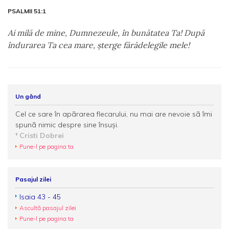
PSALMII 51:1
Ai milă de mine, Dumnezeule, în bunătatea Ta! După
îndurarea Ta cea mare, şterge fărădelegile mele!
Un gând
Cel ce sare în apãrarea flecarului, nu mai are nevoie sã îmi
spunã nimic despre sine însuşi.
Cristi Dobrei
Pune-l pe pagina ta
Pasajul zilei
Isaia 43 - 45
Ascultă pasajul zilei
Pune-l pe pagina ta