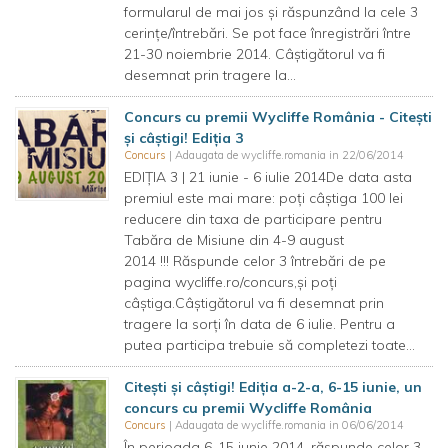
formularul de mai jos și răspunzând la cele 3
cerințe/întrebări. Se pot face înregistrări între
21-30 noiembrie 2014. Câștigătorul va fi
desemnat prin tragere la...
Concurs cu premii Wycliffe România - Citeşti
şi câştigi! Ediția 3
Concurs
| Adaugata de wycliffe.romania in 22/06/2014
EDIȚIA 3 | 21 iunie - 6 iulie 2014De data asta
premiul este mai mare: poți câștiga 100 lei
reducere din taxa de participare pentru
Tabăra de Misiune din 4-9 august
2014 !!! Răspunde celor 3 întrebări de pe
pagina wycliffe.ro/concurs,și poți
câștiga.Câștigătorul va fi desemnat prin
tragere la sorți în data de 6 iulie. Pentru a
putea participa trebuie să completezi toate...
Citeşti şi câştigi! Ediția a-2-a, 6-15 iunie, un
concurs cu premii Wycliffe România
Concurs
| Adaugata de wycliffe.romania in 06/06/2014
În perioada 6-15 iunie 2014, răspunde celor 3