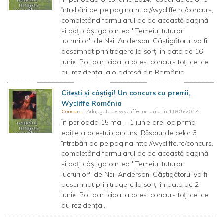
întrebări de pe pagina http://wycliffe.ro/concurs,
completând formularul de pe această pagină
și poți câștiga cartea "Temeiul tuturor
lucrurilor" de Neil Anderson. Câștigătorul va fi
desemnat prin tragere la sorți în data de 16
iunie. Pot participa la acest concurs toți cei ce
au rezidența la o adresă din România.
Citeşti şi câştigi! Un concurs cu premii,
Wycliffe România
Concurs
| Adaugata de wycliffe.romania in 16/05/2014
În perioada 15 mai - 1 iunie are loc prima
ediție a acestui concurs. Răspunde celor 3
întrebări de pe pagina http://wycliffe.ro/concurs,
completând formularul de pe această pagină
și poți câștiga cartea "Temeiul tuturor
lucrurilor" de Neil Anderson. Câștigătorul va fi
desemnat prin tragere la sorți în data de 2
iunie. Pot participa la acest concurs toți cei ce
au rezidența...