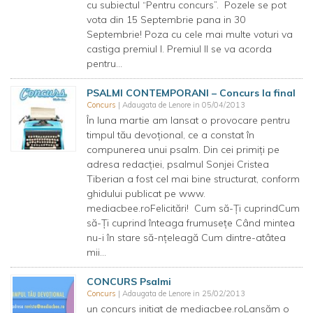
cu subiectul “Pentru concurs”. Pozele se pot
vota din 15 Septembrie pana in 30
Septembrie! Poza cu cele mai multe voturi va
castiga premiul I. Premiul II se va acorda
pentru...
PSALMI CONTEMPORANI – Concurs la final
Concurs
| Adaugata de Lenore in 05/04/2013
În luna martie am lansat o provocare pentru
timpul tău devoţional, ce a constat în
compunerea unui psalm. Din cei primiţi pe
adresa redacţiei, psalmul Sonjei Cristea
Tiberian a fost cel mai bine structurat, conform
ghidului publicat pe www.
mediacbee.roFelicitări! Cum să-Ţi cuprindCum
să-Ţi cuprind înteaga frumuseţe Când mintea
nu-i în stare să-nţeleagă Cum dintre-atâtea
mii...
CONCURS Psalmi
Concurs
| Adaugata de Lenore in 25/02/2013
un concurs initiat de mediacbee.roLansăm o