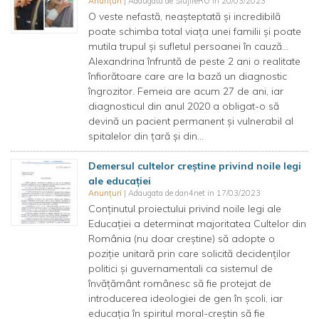
Anunțuri
| Adaugata de SlujireRO in 20/03/2023
O veste nefastă, neașteptată și incredibilă
poate schimba total viața unei familii și poate
mutila trupul și sufletul persoanei în cauză…
Alexandrina înfruntă de peste 2 ani o realitate
înfiorătoare care are la bază un diagnostic
îngrozitor. Femeia are acum 27 de ani, iar
diagnosticul din anul 2020 a obligat-o să
devină un pacient permanent și vulnerabil al
spitalelor din țară și din...
Demersul cultelor creștine privind noile legi
ale educației
Anunțuri
| Adaugata de dan4net in 17/03/2023
Conținutul proiectului privind noile legi ale
Educației a determinat majoritatea Cultelor din
România (nu doar creștine) să adopte o
poziție unitară prin care solicită decidenților
politici și guvernamentali ca sistemul de
învățământ românesc să fie protejat de
introducerea ideologiei de gen în școli, iar
educația în spiritul moral-creștin să fie