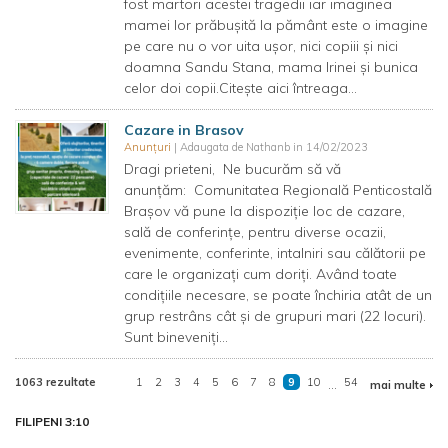
fost martori acestei tragedii iar imaginea
mamei lor prăbușită la pământ este o imagine
pe care nu o vor uita ușor, nici copiii și nici
doamna Sandu Stana, mama Irinei și bunica
celor doi copii.Citește aici întreaga...
Cazare in Brasov
Anunțuri
| Adaugata de Nathanb in 14/02/2023
Dragi prieteni, Ne bucurăm să vă
anunțăm: Comunitatea Regională Penticostală
Brașov vă pune la dispoziție loc de cazare,
sală de conferințe, pentru diverse ocazii,
evenimente, conferinte, intalniri sau călătorii pe
care le organizați cum doriți. Având toate
condițiile necesare, se poate închiria atât de un
grup restrâns cât și de grupuri mari (22 locuri).
Sunt bineveniți...
1063 rezultate
1
2
3
4
5
6
7
8
9
10
...
54
mai multe
FILIPENI 3:10