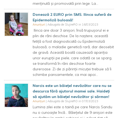
menținută și promovată prin lege. La...
Donează 2 EURO prin SMS. Ilinca suferă de
Epidermoliză buloasă!
Anunțuri
| Adaugata de SlujireRO in 16/03/2023
Ilinca are doar 3 anișori, însă trupușorul ei e
plin de răni deschise. De la naștere, această
fetiță a fost diagnosticată cu Epidermoliză
buloasă, o maladie genetică rară, dar deosebit
de gravă. Această boală cauzează apariția
unor eurupții pe piele, care odată ce se sparg,
se transformă în răni deschise foarte
dureroase. Zi de zi părinții micuței trebuie să îi
schimbe pansamentele, ca mai apoi...
Narcis este un băiețel nevăzător care nu se
descurca fără ajutorul mamei sale. Haideți
să ajutăm un băiețel nevăzător și sărman!
Anunțuri
| Adaugata de SlujireRO in 07/03/2023
Lumina zilei este o taină pe care Narcis Sandu
nu o cunoaște încă… Băiețelul de 9 anișori este