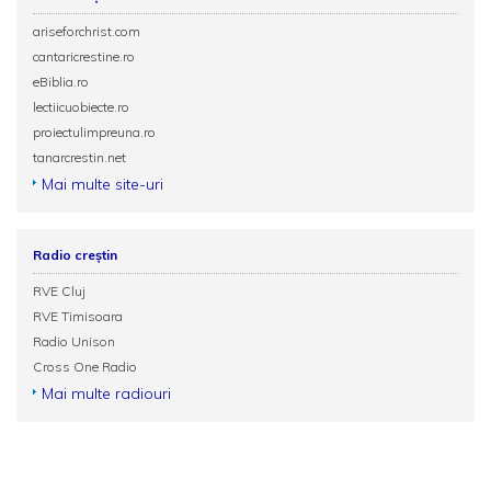
ariseforchrist.com
cantaricrestine.ro
eBiblia.ro
lectiicuobiecte.ro
proiectulimpreuna.ro
tanarcrestin.net
Mai multe site-uri
Radio creștin
RVE Cluj
RVE Timisoara
Radio Unison
Cross One Radio
Mai multe radiouri