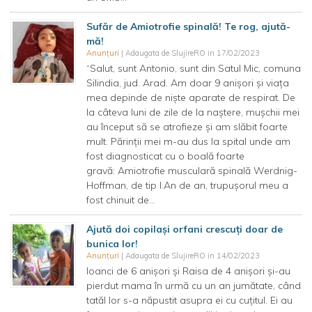
Sufăr de Amiotrofie spinală! Te rog, ajută-
mă!
Anunțuri
| Adaugata de SlujireRO in 17/02/2023
“Salut, sunt Antonio, sunt din Satul Mic, comuna
Silindia, jud. Arad. Am doar 9 anișori și viața
mea depinde de niște aparate de respirat. De
la câteva luni de zile de la naștere, mușchii mei
au început să se atrofieze și am slăbit foarte
mult. Părinții mei m-au dus la spital unde am
fost diagnosticat cu o boală foarte
gravă: Amiotrofie musculară spinală Werdnig-
Hoffman, de tip I.An de an, trupușorul meu a
fost chinuit de...
Ajută doi copilași orfani crescuți doar de
bunica lor!
Anunțuri
| Adaugata de SlujireRO in 14/02/2023
Ioanci de 6 anișori și Raisa de 4 anișori și-au
pierdut mama în urmă cu un an jumătate, când
tatăl lor s-a năpustit asupra ei cu cuțitul. Ei au