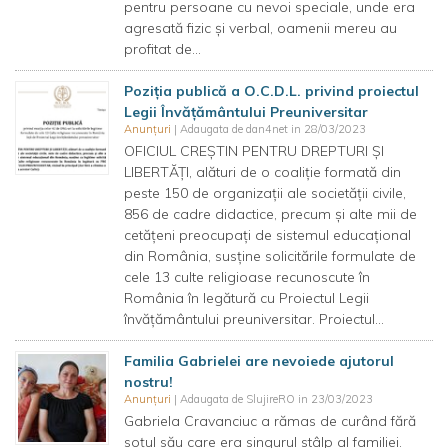
pentru persoane cu nevoi speciale, unde era
agresată fizic și verbal, oamenii mereu au
profitat de...
Poziția publică a O.C.D.L. privind proiectul
Legii Învățământului Preuniversitar
Anunțuri
| Adaugata de dan4net in 28/03/2023
OFICIUL CREȘTIN PENTRU DREPTURI ȘI
LIBERTĂȚI, alături de o coaliție formată din
peste 150 de organizații ale societății civile,
856 de cadre didactice, precum și alte mii de
cetățeni preocupați de sistemul educațional
din România, susține solicitările formulate de
cele 13 culte religioase recunoscute în
România în legătură cu Proiectul Legii
învățământului preuniversitar. Proiectul...
Familia Gabrielei are nevoiede ajutorul
nostru!
Anunțuri
| Adaugata de SlujireRO in 23/03/2023
Gabriela Cravanciuc a rămas de curând fără
soțul său care era singurul stâlp al familiei.