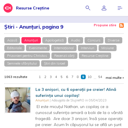
Resurse Creștine
Propune stire
Știri - Anunțuri, pagina 9
Acasă
Anunțuri
Apologetică
Audio
Concurs
Diverse
Editoriale
Evenimente
Internațional
Interviuri
Misiune
Prizonieri pentru Christos
Recenzii cărți
Resurse Creștine
Semnele sfârșitului
Știri din Israel
1063 rezultate
1
2
3
4
5
6
7
8
9
10
...
54
mai multe
La 3 anișori, cu 6 operații pe creier! Alină
suferința unui copilaș!
Anunțuri
| Adaugata de SlujireRO in 05/04/2023
El este micuțul Nathan, un copilaș ce a
cunoscut suferința amară a bolii de la o vârstă
fragedă. Are doar 3 anișori, însă șase operații
pe creier. Acum în căpușorul lui se află un șunt