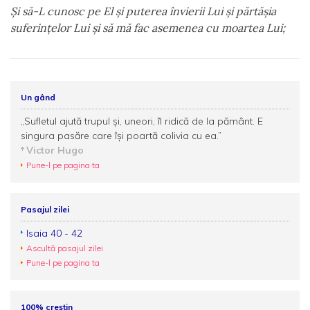
Şi să-L cunosc pe El şi puterea învierii Lui şi părtăşia
suferinţelor Lui şi să mă fac asemenea cu moartea Lui;
Un gând
„Sufletul ajută trupul și, uneori, îl ridică de la pământ. E
singura pasăre care își poartă colivia cu ea.”
Victor Hugo
Pune-l pe pagina ta
Pasajul zilei
Isaia 40 - 42
Ascultă pasajul zilei
Pune-l pe pagina ta
100% creștin