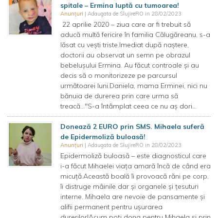
spitale – Ermina luptă cu tumoarea!
Anunțuri
| Adaugata de SlujireRO in 28/02/2023
22 aprilie 2020 – ziua care ar fi trebuit să
aducă multă fericire în familia Călugăreanu, s-a
lăsat cu vești triste.Imediat după naștere,
doctorii au observat un semn pe obrazul
bebelușului Ermina. Au făcut controale și au
decis să o monitorizeze pe parcursul
următoarei luni.Daniela, mama Erminei, nici nu
bănuia de durerea prin care urma să
treacă…"S-a întâmplat ceea ce nu aș dori...
Donează 2 EURO prin SMS. Mihaela suferă
de Epidermoliză buloasă!
Anunțuri
| Adaugata de SlujireRO in 28/02/2023
Epidermoliză buloasă – este diagnosticul care
i-a făcut Mihaelei viața amară încă de când era
micuță.Această boală îi provoacă răni pe corp,
îi distruge mâinile dar și organele și țesuturi
interne. Mihaela are nevoie de pansamente și
alifii permanent pentru ușurarea
durerilor!Acum poți dona pentru Mihaela și prin