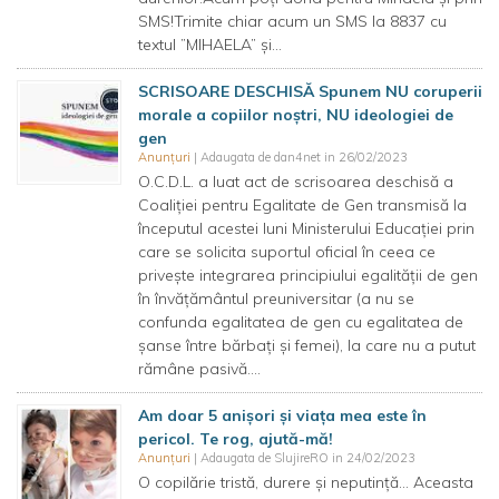
SMS!Trimite chiar acum un SMS la 8837 cu
textul ”MIHAELA” și...
SCRISOARE DESCHISĂ Spunem NU coruperii
morale a copiilor noștri, NU ideologiei de
gen
Anunțuri
| Adaugata de dan4net in 26/02/2023
O.C.D.L. a luat act de scrisoarea deschisă a
Coaliției pentru Egalitate de Gen transmisă la
începutul acestei luni Ministerului Educației prin
care se solicita suportul oficial în ceea ce
privește integrarea principiului egalității de gen
în învățământul preuniversitar (a nu se
confunda egalitatea de gen cu egalitatea de
șanse între bărbați și femei), la care nu a putut
rămâne pasivă....
Am doar 5 anișori și viața mea este în
pericol. Te rog, ajută-mă!
Anunțuri
| Adaugata de SlujireRO in 24/02/2023
O copilărie tristă, durere și neputință... Aceasta