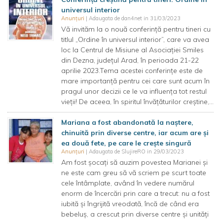
universul interior
Anunțuri
| Adaugata de dan4net in 31/03/2023
Vă invităm la o nouă conferință pentru tineri cu
titlul „Ordine în universul interior”, care va avea
loc la Centrul de Misiune al Asociației Smiles
din Dezna, județul Arad, în perioada 21-22
aprilie 2023.Tema acestei conferințe este de
mare importanță pentru cei care sunt acum în
pragul unor decizii ce le va influența tot restul
vieții! De aceea, în spiritul învățăturilor creștine,...
Mariana a fost abandonată la naștere,
chinuită prin diverse centre, iar acum are și
ea două fete, pe care le crește singură
Anunțuri
| Adaugata de SlujireRO in 29/03/2023
Am fost șocați să auzim povestea Marianei și
ne este cam greu să vă scriem pe scurt toate
cele întâmplate, având în vedere numărul
enorm de încercări prin care a trecut: nu a fost
iubită și îngrijită vreodată, încă de când era
bebeluș, a crescut prin diverse centre și unități