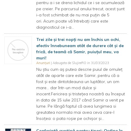
pentru a i se drena lichidul ce i se acumulează
pe creier. Pe parcursul anului trecut, acest șunt
i-a fost schimbat de nu mai puțin de 5
ori. Acum poate vă întrebați care este
diagnosticul ce i-a...
Trei zile și trei nopți nu am închis un ochi,
efectiv înnebuneam atât de durere cât și de
frică, de teamă că Samir, puiuțul meu, va
muri!
Anunțuri
| Adaugata de SlujireRO in 31/03/2023
Nu știu cum aș putea descrie puiul de omuleț
atât de aparte care este Samir, pentru că a
fost și este dintotdeauna un luptător, un om
mare… dar într-un mod dulce și
inocent.Fericirea și tristețea noastră au început
in data de 15 iulie 2017 când Samir a venit pe
lume. Pe lângă faptul că avea lungimea si
greutatea normala mai avea ceva care-l
însoțea: o pata roșie pe ochișor și...
Conferință creștină pentru tineri: Ordine în