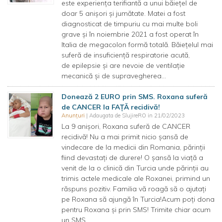
este experiența terifiantă a unui băiețel de
doar 5 anișori și jumătate. Matei a fost
diagnosticat de timpuriu cu mai multe boli
grave și în noiembrie 2021 a fost operat în
Italia de megacolon formă totală. Băiețelul mai
suferă de insuficiență respiratorie acută,
de epilepsie și are nevoie de ventilație
mecanică și de supravegherea...
Donează 2 EURO prin SMS. Roxana suferă
de CANCER la FAȚĂ recidivă!
Anunțuri
| Adaugata de SlujireRO in 21/02/2023
La 9 anișori, Roxana suferă de CANCER
recidivă! Nu a mai primit nicio șansă de
vindecare de la medicii din Romania, părinții
fiind devastați de durere! O șansă la viață a
venit de la o clinică din Turcia unde părinții au
trimis actele medicale ale Roxanei, primind un
răspuns pozitiv. Familia vă roagă să o ajutați
pe Roxana să ajungă în Turcia!Acum poți dona
pentru Roxana și prin SMS! Trimite chiar acum
un SMS...