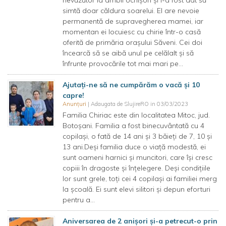
nevăzător la ambii ochișori și i-a fost dat să
simtă doar căldura soarelui. El are nevoie
permanentă de supravegherea mamei, iar
momentan ei locuiesc cu chirie într-o casă
oferită de primăria orașului Săveni. Cei doi
încearcă să se aibă unul pe celălalt și să
înfrunte provocările tot mai mari pe...
Ajutați-ne să ne cumpărăm o vacă și 10
capre!
Anunțuri
| Adaugata de SlujireRO in 03/03/2023
Familia Chiriac este din localitatea Mitoc, jud.
Botoșani. Familia a fost binecuvântată cu 4
copilași, o fată de 14 ani și 3 băieți de 7, 10 și
13 ani.Deși familia duce o viață modestă, ei
sunt oameni harnici și muncitori, care își cresc
copiii în dragoste și înțelegere. Deși condițiile
lor sunt grele, toți cei 4 copilași ai familiei merg
la școală. Ei sunt elevi silitori și depun eforturi
pentru a...
Aniversarea de 2 anișori și-a petrecut-o prin