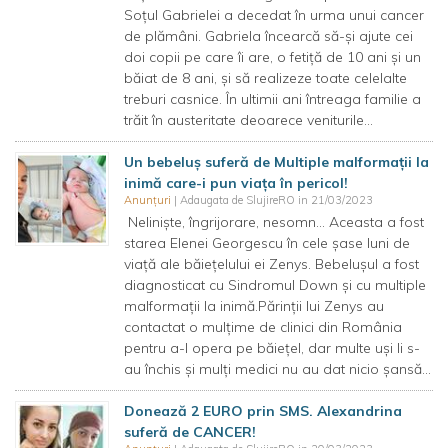
Soțul Gabrielei a decedat în urma unui cancer
de plămâni. Gabriela încearcă să-și ajute cei
doi copii pe care îi are, o fetiță de 10 ani și un
băiat de 8 ani, și să realizeze toate celelalte
treburi casnice. În ultimii ani întreaga familie a
trăit în austeritate deoarece veniturile...
Un bebeluș suferă de Multiple malformații la
inimă care-i pun viața în pericol!
Anunțuri
| Adaugata de SlujireRO in 21/03/2023
Neliniște, îngrijorare, nesomn… Aceasta a fost
starea Elenei Georgescu în cele șase luni de
viață ale băiețelului ei Zenys. Bebelușul a fost
diagnosticat cu Sindromul Down și cu multiple
malformații la inimă.Părinții lui Zenys au
contactat o mulțime de clinici din România
pentru a-l opera pe băiețel, dar multe uși li s-
au închis și mulți medici nu au dat nicio șansă...
Donează 2 EURO prin SMS. Alexandrina
suferă de CANCER!