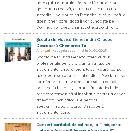
ambiguitate morală. Pe de altă parte ei sunt
generația creativă, entuziastă și cu un curaj
incredibil. Ne dorim ca Evanghelia să ajungă la
acești tineri care, dacă îl vor cunoaște pe
Domnul, vor avea un impact extraordinar...
Școala de Muzică Geneza din Oradea –
Descoperă Chemarea Ta!
Anunțuri
| Adaugata de dan4net in 01/01/2025
Școala de Muzică Geneza oferă cursuri
profesionale pentru o gamă variată de
instrumente: chitară, pian, tobe, vioară, canto,
acordeon, saxofon și multe altele. Ne dorim să
formăm viitorii muzicieni care să slujească cu
pasiune în biserici și comunități, oferindu-le
pregătire temeinică și inspirație pentru a deveni
adevărați închinători. Ce ne face
speciali? Proba gratuită: Descoperă
instrumentul care...
Concert caritabil de colinde, la Timişoara:
„Inima a fost dată împreună cu darul!”