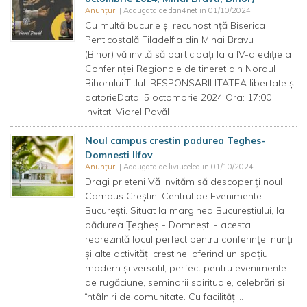
Anunțuri
| Adaugata de dan4net in 01/10/2024
Cu multă bucurie și recunoștință Biserica
Penticostală Filadelfia din Mihai Bravu
(Bihor) vă invită să participați la a IV-a ediție a
Conferinței Regionale de tineret din Nordul
Bihorului.Titlul: RESPONSABILITATEA libertate și
datorieData: 5 octombrie 2024 Ora: 17:00
Invitat: Viorel Pavăl
Noul campus crestin padurea Teghes-
Domnesti Ilfov
Anunțuri
| Adaugata de liviucelea in 01/10/2024
Dragi prieteni Vă invităm să descoperiți noul
Campus Creștin, Centrul de Evenimente
București. Situat la marginea Bucureștiului, la
pădurea Țegheș - Domnești - acesta
reprezintă locul perfect pentru conferințe, nunți
și alte activități creștine, oferind un spațiu
modern și versatil, perfect pentru evenimente
de rugăciune, seminarii spirituale, celebrări și
întâlniri de comunitate. Cu facilități...