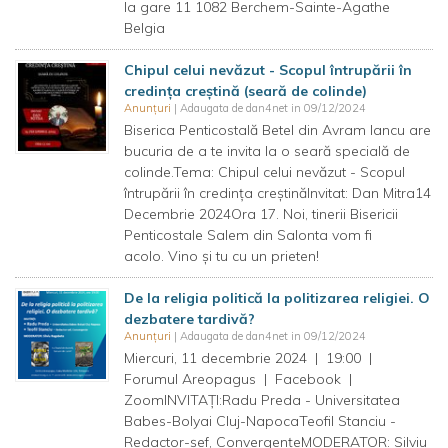
la gare 11 1082 Berchem-Sainte-Agathe
Belgia
Chipul celui nevăzut - Scopul întrupării în
credința creștină (seară de colinde)
Anunțuri
| Adaugata de dan4net in 09/12/2024
Biserica Penticostală Betel din Avram Iancu are
bucuria de a te invita la o seară specială de
colinde.Tema: Chipul celui nevăzut - Scopul
întrupării în credința creștinăInvitat: Dan Mitra14
Decembrie 2024Ora 17. Noi, tinerii Bisericii
Penticostale Salem din Salonta vom fi
acolo. Vino și tu cu un prieten!
De la religia politică la politizarea religiei. O
dezbatere tardivă?
Anunțuri
| Adaugata de dan4net in 09/12/2024
Miercuri, 11 decembrie 2024 | 19:00 |
Forumul Areopagus | Facebook |
ZoomINVITAȚI:Radu Preda - Universitatea
Babes-Bolyai Cluj-NapocaTeofil Stanciu -
Redactor-șef, ConvergențeMODERATOR: Silviu