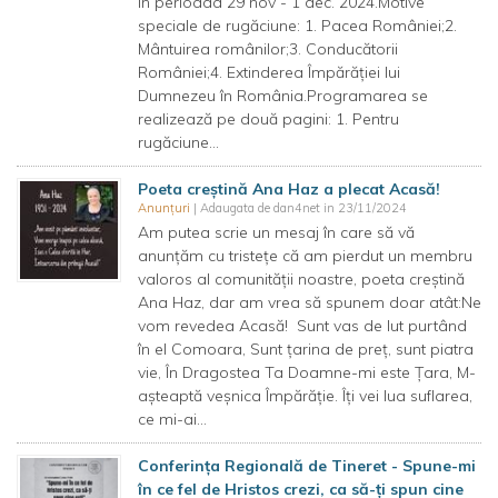
în perioada 29 nov - 1 dec. 2024.Motive
speciale de rugăciune: 1. Pacea României;2.
Mântuirea românilor;3. Conducătorii
României;4. Extinderea Împărăției lui
Dumnezeu în România.Programarea se
realizează pe două pagini: 1. Pentru
rugăciune...
Poeta creștină Ana Haz a plecat Acasă!
Anunțuri
| Adaugata de dan4net in 23/11/2024
Am putea scrie un mesaj în care să vă
anunțăm cu tristețe că am pierdut un membru
valoros al comunității noastre, poeta creștină
Ana Haz, dar am vrea să spunem doar atât:Ne
vom revedea Acasă! Sunt vas de lut purtând
în el Comoara, Sunt țarina de preț, sunt piatra
vie, În Dragostea Ta Doamne-mi este Țara, M-
așteaptă veșnica Împărăție. Îți vei lua suflarea,
ce mi-ai...
Conferința Regională de Tineret - Spune-mi
în ce fel de Hristos crezi, ca să-ți spun cine