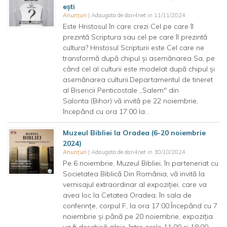
ești
Anunțuri
| Adaugata de dan4net in 11/11/2024
Este Hristosul în care crezi Cel pe care îl
prezintă Scriptura sau cel pe care îl prezintă
cultura? Hristosul Scripturii este Cel care ne
transformă după chipul și asemănarea Sa, pe
când cel al culturii este modelat după chipul și
asemănarea culturii.Departamentul de tineret
al Bisericii Penticostale ,,Salem" din
Salonta (Bihor) vă invită pe 22 noiembrie,
începând cu ora 17:00 la...
Muzeul Bibliei la Oradea (6-20 noiembrie
2024)
Anunțuri
| Adaugata de dan4net in 30/10/2024
Pe 6 noiembrie, Muzeul Bibliei, în parteneriat cu
Societatea Biblică Din România, vă invită la
vernisajul extraordinar al expoziției, care va
avea loc la Cetatea Oradea, în sala de
conferințe, corpul F, la ora 17:00.Începând cu 7
noiembrie și până pe 20 noiembrie, expoziția