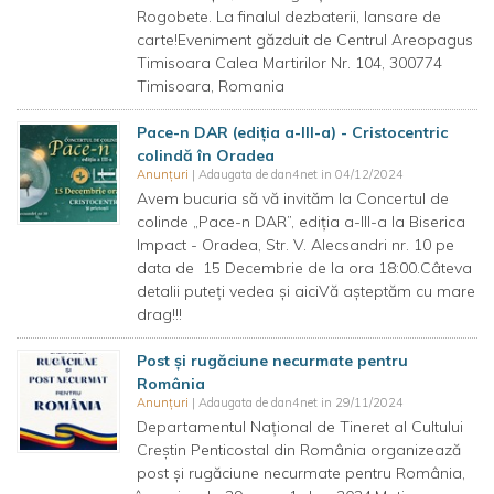
Rogobete. La finalul dezbaterii, lansare de
carte!Eveniment găzduit de Centrul Areopagus
Timisoara Calea Martirilor Nr. 104, 300774
Timisoara, Romania
Pace-n DAR (ediția a-III-a) - Cristocentric
colindă în Oradea
Anunțuri
| Adaugata de dan4net in 04/12/2024
Avem bucuria să vă invităm la Concertul de
colinde „Pace-n DAR”, ediția a-III-a la Biserica
Impact - Oradea, Str. V. Alecsandri nr. 10 pe
data de 15 Decembrie de la ora 18:00.Câteva
detalii puteți vedea și aiciVă așteptăm cu mare
drag!!!
Post și rugăciune necurmate pentru
România
Anunțuri
| Adaugata de dan4net in 29/11/2024
Departamentul Național de Tineret al Cultului
Creștin Penticostal din România organizează
post și rugăciune necurmate pentru România,