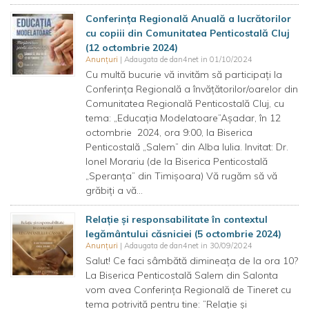
Conferința Regională Anuală a lucrătorilor
cu copiii din Comunitatea Penticostală Cluj
(12 octombrie 2024)
Anunțuri
| Adaugata de dan4net in 01/10/2024
Cu multă bucurie vă invităm să participați la
Conferința Regională a învățătorilor/oarelor din
Comunitatea Regională Penticostală Cluj, cu
tema: „Educația Modelatoare”Așadar, în 12
octombrie 2024, ora 9:00, la Biserica
Penticostală „Salem” din Alba Iulia. Invitat: Dr.
Ionel Morariu (de la Biserica Penticostală
„Speranța” din Timișoara) Vă rugăm să vă
grăbiți a vă...
Relație și responsabilitate în contextul
legământului căsniciei (5 octombrie 2024)
Anunțuri
| Adaugata de dan4net in 30/09/2024
Salut! Ce faci sâmbătă dimineața de la ora 10?
La Biserica Penticostală Salem din Salonta
vom avea Conferința Regională de Tineret cu
tema potrivită pentru tine: ”Relație și