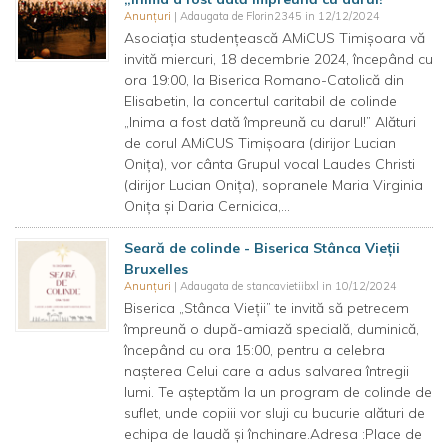
Anunțuri
| Adaugata de Florin2345 in 12/12/2024
Asociația studențească AMiCUS Timișoara vă
invită miercuri, 18 decembrie 2024, începând cu
ora 19:00, la Biserica Romano-Catolică din
Elisabetin, la concertul caritabil de colinde
„Inima a fost dată împreună cu darul!” Alături
de corul AMiCUS Timișoara (dirijor Lucian
Onița), vor cânta Grupul vocal Laudes Christi
(dirijor Lucian Onița), sopranele Maria Virginia
Onița și Daria Cernicica,...
Seară de colinde - Biserica Stânca Vieții
Bruxelles
Anunțuri
| Adaugata de stancavietiibxl in 10/12/2024
Biserica „Stânca Vieții” te invită să petrecem
împreună o după-amiază specială, duminică,
începând cu ora 15:00, pentru a celebra
nașterea Celui care a adus salvarea întregii
lumi. Te așteptăm la un program de colinde de
suflet, unde copiii vor sluji cu bucurie alături de
echipa de laudă și închinare.Adresa :Place de