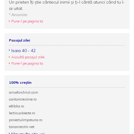
Un prieten îţi ştie cântecul inimii şi ţi-l cântă atunci când tu l-
ai uitat.
Anonim
Pune-l pe pagina ta
Pasajul zilei
Isaia 40 - 42
Ascultă pasajul zilei
Pune-l pe pagina ta
100% creștin
ariseforchrist.com
cantaricrestine.ro
eBiblia.ro
lectiicuobiecte.ro
proiectulimpreuna.ro
tanarcrestin.net