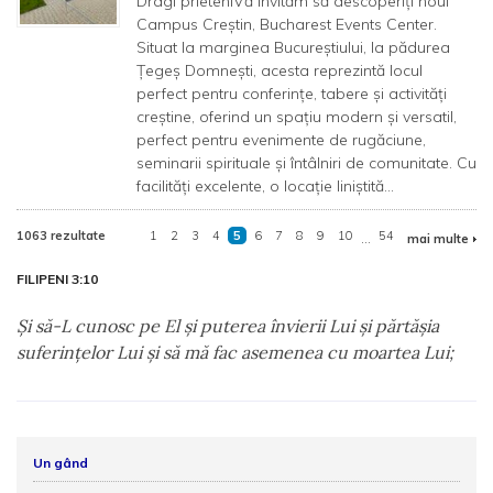
Dragi prieteniVă invităm să descoperiți noul
Campus Creștin, Bucharest Events Center.
Situat la marginea Bucureștiului, la pădurea
Țegeș Domnești, acesta reprezintă locul
perfect pentru conferințe, tabere și activități
creștine, oferind un spațiu modern și versatil,
perfect pentru evenimente de rugăciune,
seminarii spirituale și întâlniri de comunitate. Cu
facilități excelente, o locație liniștită...
1063 rezultate
1
2
3
4
5
6
7
8
9
10
...
54
mai multe
FILIPENI 3:10
Şi să-L cunosc pe El şi puterea învierii Lui şi părtăşia
suferinţelor Lui şi să mă fac asemenea cu moartea Lui;
Un gând