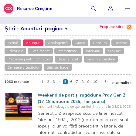
Resurse Creștine
Propune stire
Știri - Anunțuri, pagina 5
Acasă
Anunțuri
Apologetică
Audio
Concurs
Diverse
Editoriale
Evenimente
Internațional
Interviuri
Misiune
Prizonieri pentru Christos
Recenzii cărți
Resurse Creștine
Semnele sfârșitului
Știri din Israel
1063 rezultate
1
2
3
4
5
6
7
8
9
10
...
54
mai multe
Weekend de post și rugăciune Pray Gen Z
(17-18 ianuarie 2025, Timișoara)
Anunțuri
| Adaugata de oportunitati4misiune in 03/01/2025
Generația Z e reprezentată de tineri născuți
între anii 1997 și 2012 (aproximativ), care sunt
expuși la un val fără precedent în istorie, de
informații contradictorii, valori inversate și