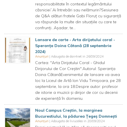
responsabilitate în contextul legământului
căsniciei”.Ai întrebări sau nelămuriri?Sesiunea
de Q&A alături fratele Gabi Floruț cu siguranță
va răspunde la multe din situațiile cu care te
confrunți...Așadar, te...
Lansare de carte - Arta dirijatului coral -
Speranța Doina Cătană (28 septembrie
2024)
Anunțuri
| Adaugata de dan4net in 26/09/2024
Cartea: "Arta Dirijatului Coral - Ghidul
Dirijorului de Cor Creștin".Autorul: Speranța
Doina CătanăEvenimentul de lansare va avea
loc la Liceul de Artă Ion Vidu Timișoara, pe 28
septembrie, la ora 18.Despre autor: profesor
de istorie a muzicii și dirijor de cor cu decenii
de experiență în domeniu.
Noul Campus Creștin, la marginea
Bucurestiului, la pădurea Țegeș Domnești
Anunțuri
| Adaugata de liviucelea in 20/09/2024