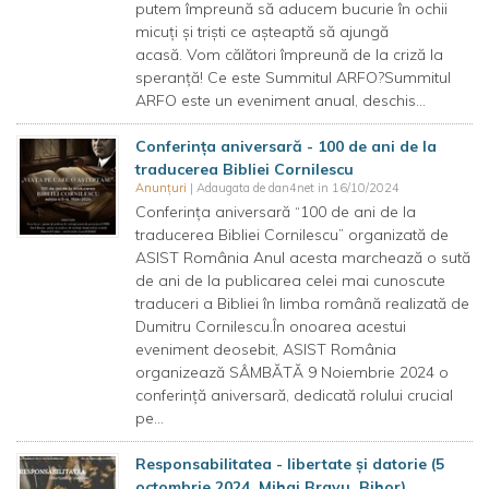
putem împreună să aducem bucurie în ochii
micuți și triști ce așteaptă să ajungă
acasă. Vom călători împreună de la criză la
speranță! Ce este Summitul ARFO?Summitul
ARFO este un eveniment anual, deschis...
Conferința aniversară - 100 de ani de la
traducerea Bibliei Cornilescu
Anunțuri
| Adaugata de dan4net in 16/10/2024
Conferința aniversară “100 de ani de la
traducerea Bibliei Cornilescu” organizată de
ASIST România Anul acesta marchează o sută
de ani de la publicarea celei mai cunoscute
traduceri a Bibliei în limba română realizată de
Dumitru Cornilescu.În onoarea acestui
eveniment deosebit, ASIST România
organizează SÂMBĂTĂ 9 Noiembrie 2024 o
conferință aniversară, dedicată rolului crucial
pe...
Responsabilitatea - libertate și datorie (5
octombrie 2024, Mihai Bravu, Bihor)