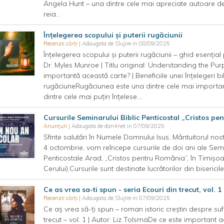
Angela Hunt – una dintre cele mai apreciate autoare d
reia...
Înțelegerea scopului și puterii rugăciunii
Recenzii cărți
| Adaugata de Slujire in 08/09/2025
Înțelegerea scopului și puterii rugăciunii – ghid esenția
Dr. Myles Munroe | Titlu original: Understanding the P
importantă această carte? | Beneficiile unei înțelegeri 
rugăciuneRugăciunea este una dintre cele mai importante
dintre cele mai puțin înțelese....
Cursurile Seminarului Biblic Penticostal „Cristos p
Anunțuri
| Adaugata de dan4net in 07/09/2025
Sfinte salutări în Numele Domnului Isus, Mântuitorul 
4 octombrie, vom reîncepe cursurile de doi ani ale Semin
Penticostale Arad, „Cristos pentru România”, în Timișoa
Cerului).Cursurile sunt destinate lucrătorilor din bisericile
Ce as vrea sa-ti spun - seria Ecouri din trecut, vol. 1
Recenzii cărți
| Adaugata de Slujire in 07/09/2025
Ce aș vrea să-ți spun – roman istoric creștin despre sufe
trecut – vol. 1 | Autor: Liz TolsmaDe ce este important 