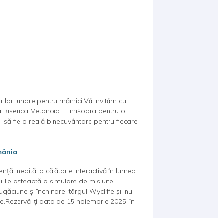
rilor lunare pentru mămici!Vă invităm cu
 la Biserica Metanoia Timișoara pentru o
i să fie o reală binecuvântare pentru fiecare
mânia
nță inedită: o călătorie interactivă în lumea
rii.Te așteaptă o simulare de misiune,
găciune și închinare, târgul Wycliffe și, nu
ne.Rezervă-ți data de 15 noiembrie 2025, în