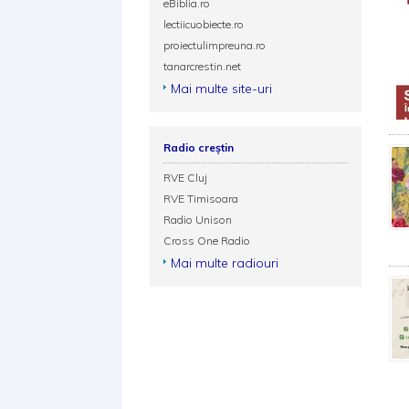
eBiblia.ro
lectiicuobiecte.ro
proiectulimpreuna.ro
tanarcrestin.net
Mai multe site-uri
Radio creștin
RVE Cluj
RVE Timisoara
Radio Unison
Cross One Radio
Mai multe radiouri