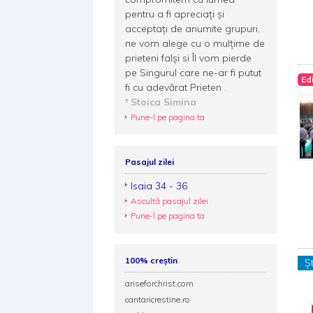
pentru a fi apreciaţi şi
acceptaţi de anumite grupuri,
ne vom alege cu o mulţime de
prieteni falşi si Îl vom pierde
pe Singurul care ne-ar fi putut
Ed
fi cu adevărat Prieten .
Stoica Simina
Pune-l pe pagina ta
Pasajul zilei
Isaia 34 - 36
Ascultă pasajul zilei
Pune-l pe pagina ta
100% creștin
Șt
ariseforchrist.com
cantaricrestine.ro