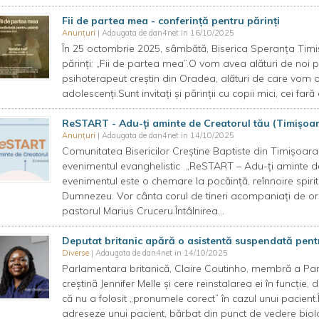
Fii de partea mea - conferință pentru părinți
Anunțuri
| Adaugata de dan4net in 16/10/2025
În 25 octombrie 2025, sâmbătă, Biserica Speranța Timiș
părinți: „Fii de partea mea”.O vom avea alături de noi pe 
psihoterapeut creștin din Oradea, alături de care vom ab
adolescenți.Sunt invitați și părinții cu copii mici, cei fară 
ReSTART - Adu-ți aminte de Creatorul tău (Timișoar
Anunțuri
| Adaugata de dan4net in 14/10/2025
Comunitatea Bisericilor Creștine Baptiste din Timișoar
evenimentul evanghelistic „ReSTART – Adu-ți aminte de Cr
evenimentul este o chemare la pocăință, reînnoire spirit
Dumnezeu. Vor cânta corul de tineri acompaniați de orch
pastorul Marius Cruceru.Întâlnirea...
Deputat britanic apără o asistentă suspendată pent
Diverse
| Adaugata de dan4net in 14/10/2025
Parlamentara britanică, Claire Coutinho, membră a Part
creștină Jennifer Melle și cere reinstalarea ei în funcți
că nu a folosit „pronumele corect” în cazul unui pacient.
adreseze unui pacient, bărbat din punct de vedere biolog