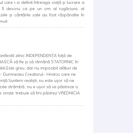
l care i-a definit întreaga viață și lucrare a
 îl descriu ca pe un om al rugăciunii, al
ziile și cântările sale au fost răspândite în
 mult
nifestă zilnic INDEPENDENȚA față de
UIASCĂ să fie și să rămână STATORNIC în
IA.Este greu, dar nu imposibil alături de
e:- Dumnezeu Creatorul.- Hristos care ne
ință.Suntem realiști, nu este ușor să ne
ste strâmbă…nu e ușor să se păstreze o
e cinste, trebuie să îmi păstrez VREDNICIA