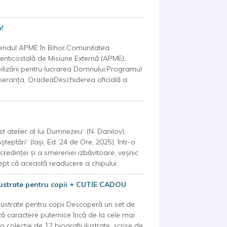
!
endul APME în Bihor,Comunitatea
nticostală de Misiune Externă (APME),
bilizării pentru lucrarea Domnului:Programul
Speranța, OradeaDeschiderea oficială a
 atelier al lui Dumnezeu“ (N. Danilov),
eptări“ (Iași, Ed. 24 de Ore, 2025), într-o
redinței și a smereniei izbăvitoare, veșnic
rept că această readucere a chipului...
ilustrate pentru copii + CUTIE CADOU
ilustrate pentru copii Descoperă un set de
ză caractere puternice încă de la cele mai
colecție de 12 biografii ilustrate, scrise de