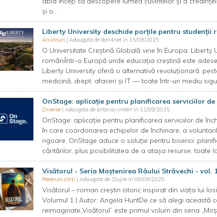
abia încep să descopere lumea cuvintelor și a credinței.
și o...
Liberty University deschide porțile pentru studenții
Anunțuri
| Adaugata de dan4net in 15/09/2025
O Universitate Creștină Globală vine în Europa: Liberty U
româniÎntr-o Europă unde educația creștină este adesea 
Liberty University oferă o alternativă revoluționară: 
medicină, drept, afaceri și IT — toate într-un mediu sigur
OnStage: aplicație pentru planificarea serviciilor d
Diverse
| Adaugata de antonio.vinterr in 11/09/2025
OnStage: aplicație pentru planificarea serviciilor de în
în care coordonarea echipelor de închinare, a voluntarilo
rigoare, OnStage aduce o soluție pentru biserici: planif
cântărilor, plus posibilitatea de a atașa resurse, toate 
Visătorul - Seria Moștenirea Râului Străvechi - vol. 
Recenzii cărți
| Adaugata de Slujire in 08/09/2025
Visătorul – roman creștin istoric inspirat din viața lui Io
Volumul 1 | Autor: Angela HuntDe ce să alegi această ca
reimaginate„Visătorul” este primul volum din seria „Moș