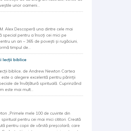
eștile unor oameni...
L.M. Alex Descoperă una dintre cele mai
ă special pentru a însoți cei mici pe
pentru un an – 365 de povești și rugăciuni,
formă timpul de...
 lecții biblice
i lecții biblice, de Andrew Newton Cartea
este o alegere excelentă pentru părinții
eciale de învățătură spirituală. Cuprinzând
m este mai mult...
ton „Primele mele 100 de cuvinte din
spiritual pentru cei mai mici cititori. Creată
ă pentru copii de vârstă preșcolară, care