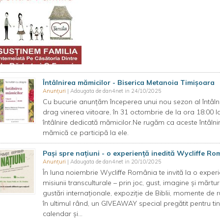
Întâlnirea mămicilor - Biserica Metanoia Timișoara
Anunțuri
| Adaugata de dan4net in 24/10/2025
Cu bucurie anunțăm începerea unui nou sezon al întâlni
drag vinerea viitoare, în 31 octombrie de la ora 18:00
întâlnire dedicată mămicilor.Ne rugăm ca aceste întâlnir
mămică ce participă la ele.
Pași spre națiuni - o experiență inedită Wycliffe Ro
Anunțuri
| Adaugata de dan4net in 20/10/2025
În luna noiembrie Wycliffe România te invită la o experie
misiunii transculturale – prin joc, gust, imagine și mărtu
gustări internaționale, expoziție de Biblii, momente de ru
în ultimul rând, un GIVEAWAY special pregătit pentru ti
calendar și...