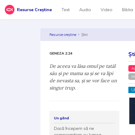
Resurse Creștine
Text
Audio
Video
Biblia
Resurse creștine
Știri
Șt
GENEZA 2:24
De aceea va lăsa omul pe tatăl
A
său şi pe mama sa şi se va lipi
Mi
de nevasta sa, şi se vor face un
singur trup.
U
Un gând
Dacă începem să ne
compromitem cu lumea