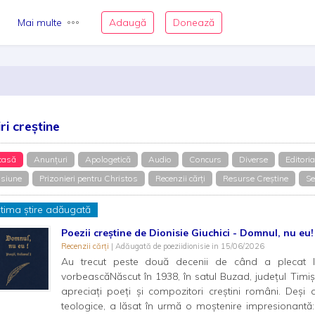
Mai multe
Adaugă
Donează
iri creștine
casă
Anunțuri
Apologetică
Audio
Concurs
Diverse
Editoria
siune
Prizonieri pentru Christos
Recenzii cărți
Resurse Creștine
Se
ltima știre adăugată
Poezii creștine de Dionisie Giuchici - Domnul, nu eu!
Recenzii cărți
| Adăugată de poeziidionisie in 15/06/2026
Au trecut peste două decenii de când a plecat la
vorbeascăNăscut în 1938, în satul Buzad, județul Timiș, 
apreciați poeți și compozitori creștini români. Deși a
teologice, a lăsat în urmă o moștenire impresionantă