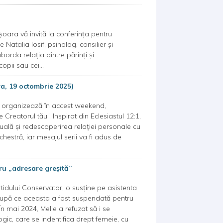
oara vă invită la conferința pentru
Natalia Iosif, psiholog, consilier și
orda relația dintre părinți și
copii sau cei...
a, 19 octombrie 2025)
a organizează în accest weekend,
eatorul tău”. Inspirat din Eclesiastul 12:1,
uală și redescoperirea relației personale cu
estră, iar mesajul serii va fi adus de
ru „adresare greșită”
idului Conservator, o susține pe asistenta
e, după ce aceasta a fost suspendată pentru
În mai 2024, Melle a refuzat să i se
ic, care se indentifica drept femeie, cu