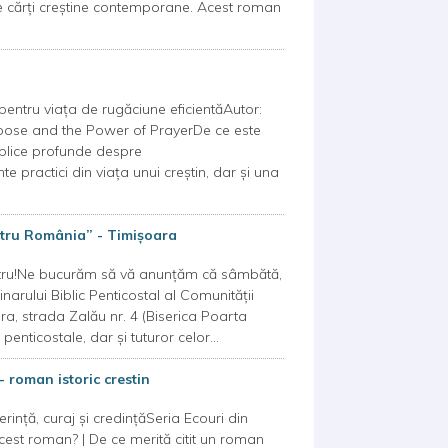
e cărți creștine contemporane. Acest roman
l pentru viața de rugăciune eficientăAutor:
urpose and the Power of PrayerDe ce este
biblice profunde despre
 practici din viața unui creștin, dar și una
entru România” - Timișoara
nostru!Ne bucurăm să vă anunțăm că sâmbătă,
arului Biblic Penticostal al Comunității
ra, strada Zalău nr. 4 (Biserica Poarta
 penticostale, dar și tuturor celor...
 - roman istoric crestin
rință, curaj și credințăSeria Ecouri din
acest roman? | De ce merită citit un roman