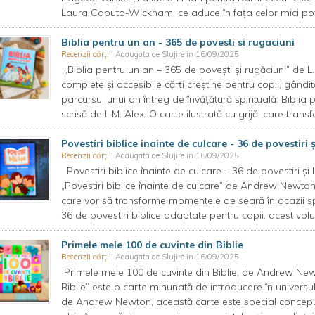
Laura Caputo-Wickham, ce aduce în fața celor mici pov
Biblia pentru un an - 365 de povesti si rugaciuni
Recenzii cărți
| Adaugata de Slujire in 16/09/2025
„Biblia pentru un an – 365 de povești și rugăciuni” de 
complete și accesibile cărți creștine pentru copii, gândit
parcursul unui an întreg de învățătură spirituală: Biblia 
scrisă de L.M. Alex. O carte ilustrată cu grijă, care trans
Povestiri biblice inainte de culcare - 36 de povestiri și
Recenzii cărți
| Adaugata de Slujire in 16/09/2025
Povestiri biblice înainte de culcare – 36 de povestiri ș
„Povestiri biblice înainte de culcare” de Andrew Newton 
care vor să transforme momentele de seară în ocazii sp
36 de povestiri biblice adaptate pentru copii, acest volu
Primele mele 100 de cuvinte din Biblie
Recenzii cărți
| Adaugata de Slujire in 16/09/2025
Primele mele 100 de cuvinte din Biblie, de Andrew New
Biblie” este o carte minunată de introducere în universul 
de Andrew Newton, această carte este special conceput