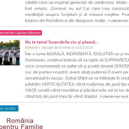
cântări care au inspirat generații de credincioși. Motto-u
fost simplu: „Domnul, nu eu!”.Cei care l-au cunoscut
meditației asupra Scripturii și al misiunii creștine. Poe
biserici din România și din diaspora, multe...
citeste mai
itorial de Ciprian Bârsan
Nu te teme! Încercările vin și pleacă…
Editoriale
| Adăugat de dan4net in 01/02/2024
Într-o lume IMORALĂ, INDIFERENTĂ, IDOLATRĂ ce-și ma
Dumnezeu, creștinul trebuie să se lupte să SUPRAVIEȚ
orice circumstanță ca astfel să-și poată dovedi SFINȚEN
noi, de partea noastră, avem aliați puternici îl avem p
cercetează în necaz.- Duhul Sfânt ce ne întărește în cred
păstrăm VERTICALITATEA când mulțimea din jurul tău e
VIAȚĂ curată când murdăria și păcatul este azi la loc d
când toți din jurul meu își vând dreptul...
citeste mai mult
iri audio