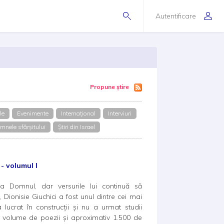
Autentificare
Propune știre
le
Evenimente
Internațional
Interviuri
mnele sfârșitului
Știri din Israel
 - volumul I
 Domnul, dar versurile lui continuă să
Dionisie Giuchici a fost unul dintre cei mai
 lucrat în construcții și nu a urmat studii
: volume de poezii și aproximativ 1.500 de