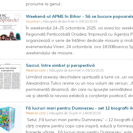
pronume la genul...
Weekend-ul APME în Bihor - Să se bucure popoarele
Anunțuri
| Adaugata de dan4net in 09/10/2025
În weekendul 24–25 octombrie 2025, va avea loc week
Regională Penticostală Oradea, împreună cu Agenția Pe
organizează o serie de întâlniri dedicate misiunii și mo
evenimentului:Vineri, 24 octombrie, ora 18:00Biserica 
weekendului de misiune...
Sacrul, între simbol și perspectivã
Recenzii cărți
| Adaugata de dan4net in 06/10/2025
Urmând aceeași deschidere spirituală a lumii ca „un vast
Alexandrina Tulics revine cu un nou volum de versuri, „Așt
permanentă dinamică, din care nu lipsește seninătatea c
vie și atentă la nevoia extatică a conștiinței poetice.E d
Fă lucruri mari pentru Dumnezeu - set 12 biografii 
Recenzii cărți
| Adaugata de Slujire in 16/09/2025
Setul „Fă lucruri mari pentru Dumnezeu” – 12 biografii 
cărți creștine pentru copii care inspiră, educă și formea
fragede vârste. „Fă lucruri mari pentru Dumnezeu” este o 