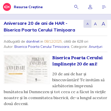
Resurse Creștine
Aniversare 20 de ani de HAR -
A
A
A
Biserica Poarta Cerului Timișoara
Adăugată de
dan4net
in
08/12/2025
, citită de 628 ori
Autor:
Biserica Poarta Cerului Timisoara
, Categorie:
Anunțuri
Biserica Poarta Cerului
împlinește 20 de ani!
20 de ani de har și
binecuvântări! Te invităm să
sărbătorim împreună
bunătatea lui Dumnezeu și tot ceea ce a făcut în viețile
noastre și în comunitatea bisericii, de-a lungul acestor
două decenii.