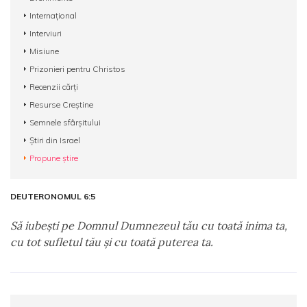
Internațional
Interviuri
Misiune
Prizonieri pentru Christos
Recenzii cărți
Resurse Creștine
Semnele sfârșitului
Știri din Israel
Propune știre
DEUTERONOMUL 6:5
Să iubeşti pe Domnul Dumnezeul tău cu toată inima ta,
cu tot sufletul tău şi cu toată puterea ta.