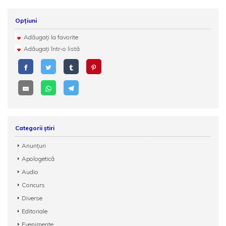
Opțiuni
Adăugați la favorite
Adăugați într-o listă
Categorii știri
Anunțuri
Apologetică
Audio
Concurs
Diverse
Editoriale
Evenimente