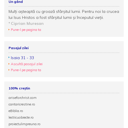
Un gând
Mulţi aşteaptă cu groază sfârşitul lumii. Pentru noi la crucea
lui Isus Hristos a fost sfârşitul lumii şi începutul vieţii.
Ciprian Muresan
Pune-l pe pagina ta
Pasajul zilei
Isaia 31 - 33
Ascultă pasajul zilei
Pune-l pe pagina ta
100% creștin
ariseforchrist.com
cantaricrestine.ro
eBiblia.ro
lectiicuobiecte.ro
proiectulimpreuna.ro