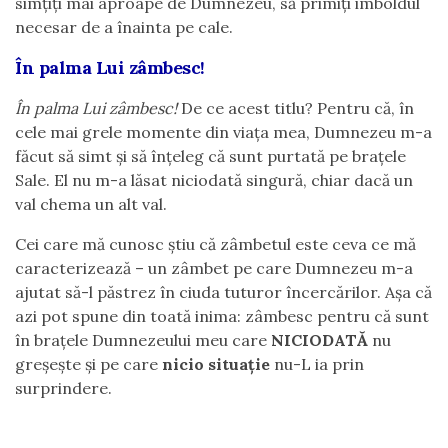
simțiți mai aproape de Dumnezeu, să primiți imboldul
necesar de a înainta pe cale.
În palma Lui zâmbesc!
În palma Lui zâmbesc!
De ce acest titlu? Pentru că, în
cele mai grele momente din viața mea, Dumnezeu m-a
făcut să simt și să înțeleg că sunt purtată pe brațele
Sale. El nu m-a lăsat niciodată singură, chiar dacă un
val chema un alt val.
Cei care mă cunosc știu că zâmbetul este ceva ce mă
caracterizează – un zâmbet pe care Dumnezeu m-a
ajutat să-l păstrez în ciuda tuturor încercărilor. Așa că
azi pot spune din toată inima: zâmbesc pentru că sunt
în brațele Dumnezeului meu care
NICIODATĂ
nu
greșește și pe care
nicio situație
nu-L ia prin
surprindere.