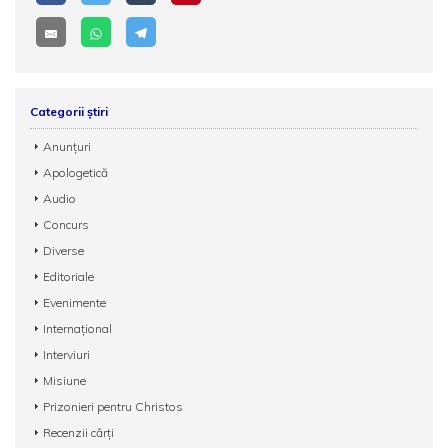
Categorii știri
Anunțuri
Apologetică
Audio
Concurs
Diverse
Editoriale
Evenimente
Internațional
Interviuri
Misiune
Prizonieri pentru Christos
Recenzii cărți