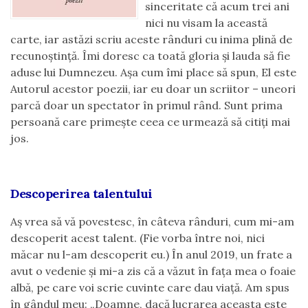
sinceritate că acum trei ani
nici nu visam la această
carte, iar astăzi scriu aceste rânduri cu inima plină de
recunoștință. Îmi doresc ca toată gloria și lauda să fie
aduse lui Dumnezeu. Așa cum îmi place să spun, El este
Autorul acestor poezii, iar eu doar un scriitor – uneori
parcă doar un spectator în primul rând. Sunt prima
persoană care primește ceea ce urmează să citiți mai
jos.
Descoperirea talentului
Aș vrea să vă povestesc, în câteva rânduri, cum mi-am
descoperit acest talent. (Fie vorba între noi, nici
măcar nu l-am descoperit eu.) În anul 2019, un frate a
avut o vedenie și mi-a zis că a văzut în fața mea o foaie
albă, pe care voi scrie cuvinte care dau viață. Am spus
în gândul meu: „Doamne, dacă lucrarea aceasta este