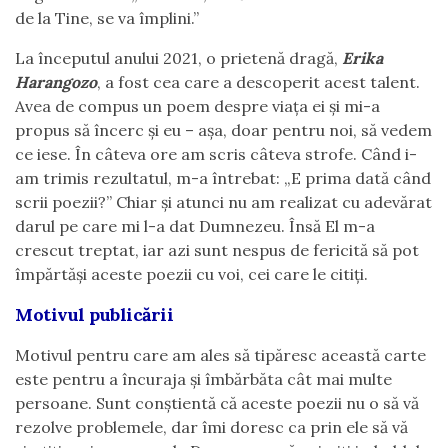
de la Tine, se va împlini.”
La începutul anului 2021, o prietenă dragă,
Erika
Harangozo
, a fost cea care a descoperit acest talent.
Avea de compus un poem despre viața ei și mi-a
propus să încerc și eu – așa, doar pentru noi, să vedem
ce iese. În câteva ore am scris câteva strofe. Când i-
am trimis rezultatul, m-a întrebat: „E prima dată când
scrii poezii?” Chiar și atunci nu am realizat cu adevărat
darul pe care mi l-a dat Dumnezeu. Însă El m-a
crescut treptat, iar azi sunt nespus de fericită să pot
împărtăși aceste poezii cu voi, cei care le citiți.
Motivul publicării
Motivul pentru care am ales să tipăresc această carte
este pentru a încuraja și îmbărbăta cât mai multe
persoane. Sunt conștientă că aceste poezii nu o să vă
rezolve problemele, dar îmi doresc ca prin ele să vă