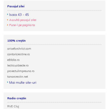
Pasajul zilei
Isaia 43 - 45
Ascultă pasajul zilei
Pune-l pe pagina ta
100% creștin
ariseforchrist.com
cantaricrestine.ro
eBiblia.ro
lectiicuobiecte.ro
proiectulimpreuna.ro
tanarcrestin.net
Mai multe site-uri
Radio creștin
RVE Cluj