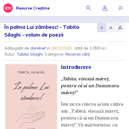
Resurse Creștine
În palma Lui zâmbesc! - Tabita
A
A
A
Silaghi - volum de poezii
Adăugată de
dan4net
in
08/12/2025
, citită de 1.059 ori
Autor:
Tabita Silaghi
, Categorie:
Recenzii cărți
Introducere
„Tabita, visează măreț,
pentru că ai un Dumnezeu
măreț!”
Îmi zicea cineva acum câțiva
ani: „Tabita, visează măreț,
pentru că ai un Dumnezeu
măreț!” Vă mărturisesc cu