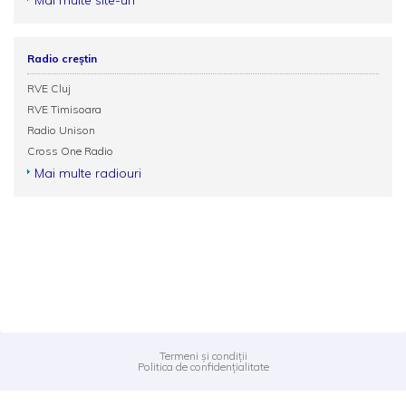
Mai multe site-uri
Radio creștin
RVE Cluj
RVE Timisoara
Radio Unison
Cross One Radio
Mai multe radiouri
Termeni și condiții
Politica de confidențialitate