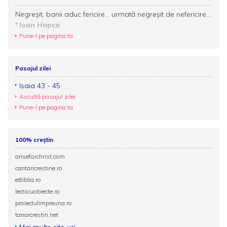
Negreșit, banii aduc fericire... urmată negreșit de nefericire...
Ioan Hapca
Pune-l pe pagina ta
Pasajul zilei
Isaia 43 - 45
Ascultă pasajul zilei
Pune-l pe pagina ta
100% creștin
ariseforchrist.com
cantaricrestine.ro
eBiblia.ro
lectiicuobiecte.ro
proiectulimpreuna.ro
tanarcrestin.net