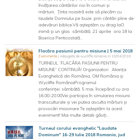
învățarea cântărilor noi în comun și
mărturii. Ținta noastră este să plecăm cu
laudele Domnului pe buze, prin cântări pline de
adevăruri biblice.Vă așteptăm cu drag laO
inimă și un glas sâmbătă, 21 aprilie ora 18 la
Biserica Penticostală...
Flacăra pasiunii pentru misiune | 5 mai 2018
Evenimente
| Adaugata de wycliffe.romania in 18/04/2018
TURNEUL ”FLACĂRA PASIUNII PENTRU
MISIUNE” CONTINUĂ! Organizatori: Alianța
Evanghelică din România, OM România și
Wycliffe RomâniaProgramul
conferinței: sâmbătă, 5 mai, începând cu ora
16.00-20.00Vei participa în simularea misiunii
transculturale și vei putea asculta mărturii și
provocări misionare.Te așteptăm la acest
eveniment! Mai multe detalii găsiți...
Turneul corului evanghelic "Laudate
Dominum" 16-29 Iulie 2018 Romania, jud