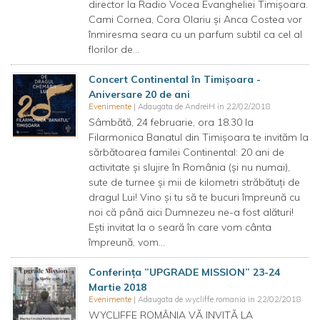
director la Radio Vocea Evangheliei Timişoara.
Cami Cornea, Cora Olariu şi Anca Costea vor
înmiresma seara cu un parfum subtil ca cel al
florilor de...
Concert Continental în Timișoara -
Aniversare 20 de ani
Evenimente
| Adaugata de AndreiH in 22/02/2018
Sâmbătă, 24 februarie, ora 18.30 la
Filarmonica Banatul din Timișoara te invităm la
sărbătoarea familei Continental: 20 ani de
activitate și slujire în România (și nu numai),
sute de turnee și mii de kilometri străbătuți de
dragul Lui! Vino și tu să te bucuri împreună cu
noi că până aici Dumnezeu ne-a fost alături!
Ești invitat la o seară în care vom cânta
împreună, vom...
Conferința ”UPGRADE MISSION” 23-24
Martie 2018
Evenimente
| Adaugata de wycliffe.romania in 22/02/2018
WYCLIFFE ROMÂNIA VĂ INVITĂ LA