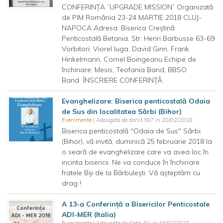
CONFERINȚA ”UPGRADE MISSION” Organizată
de PIM România 23-24 MARTIE 2018 CLUJ-
NAPOCA Adresa: Biserica Creștină
Penticostală Betania, Str. Henri Barbusse 63-69
Vorbitori: Viorel Iuga, David Ginn, Frank
Hinkelmann, Cornel Boingeanu Echipe de
închinare: Mesis, Teofania Band, BBSO
Band ÎNSCRIERE CONFERINȚĂ
Evanghelizare: Biserica penticostală Odaia
de Sus din localitatea Sârbi (Bihor)
Evenimente
| Adaugata de dani1397 in 20/02/2018
Biserica penticostală "Odaia de Sus" Sârbi
(Bihor), vă invită, duminică 25 februarie 2018 la
o seară de evanghelizare care va avea loc în
incinta bisericii. Ne va conduce în închinare
fratele Biji de la Bărbulești. Vă așteptăm cu
drag !
A 13-a Conferință a Bisericilor Penticostale
ADI-MER (Italia)