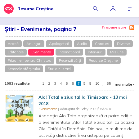
Resurse Creștine
Propune stire
Știri - Evenimente, pagina 7
Acasă
Anunțuri
Apologetică
Audio
Concurs
Diverse
Editoriale
Evenimente
Internațional
Interviuri
Misiune
Prizonieri pentru Christos
Recenzii cărți
Resurse Creștine
Semnele sfârșitului
Știri din Israel
1083 rezultate
1
2
3
4
5
6
7
8
9
10
...
55
mai multe
Alo! Tata! e ziua ta! la Timisoara - 13 mai
2018
Evenimente
| Adaugata de Softy in 09/05/2018
Asociația Alo Tata organizează a patra ediție
a evenimentului „Alo! Tata! e ziua ta!” cu ocazia
Zilei Tatălui în România. Din nou, o mulțime de
activități distractive îi va aștepta pe copii și