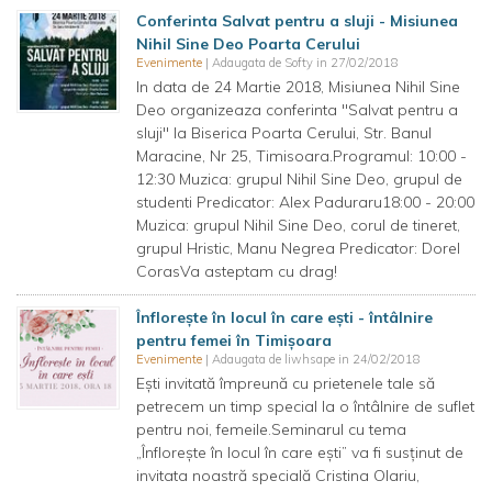
Conferinta Salvat pentru a sluji - Misiunea
Nihil Sine Deo Poarta Cerului
Evenimente
| Adaugata de Softy in 27/02/2018
In data de 24 Martie 2018, Misiunea Nihil Sine
Deo organizeaza conferinta "Salvat pentru a
sluji" la Biserica Poarta Cerului, Str. Banul
Maracine, Nr 25, Timisoara.Programul: 10:00 -
12:30 Muzica: grupul Nihil Sine Deo, grupul de
studenti Predicator: Alex Paduraru18:00 - 20:00
Muzica: grupul Nihil Sine Deo, corul de tineret,
grupul Hristic, Manu Negrea Predicator: Dorel
CorasVa asteptam cu drag!
Înflorește în locul în care ești - întâlnire
pentru femei în Timișoara
Evenimente
| Adaugata de liwhsape in 24/02/2018
Eşti invitată împreună cu prietenele tale să
petrecem un timp special la o întâlnire de suflet
pentru noi, femeile.Seminarul cu tema
„Înfloreşte în locul în care eşti” va fi susţinut de
invitata noastră specială Cristina Olariu,