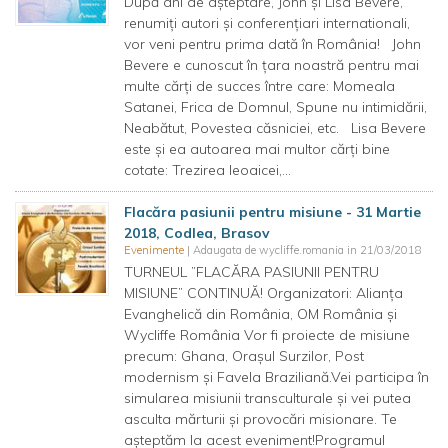
După ani de așteptare, John și Lisa Bevere,
renumiți autori și conferențiari internationali,
vor veni pentru prima dată în România! John
Bevere e cunoscut în țara noastră pentru mai
multe cărţi de succes între care: Momeala
Satanei, Frica de Domnul, Spune nu intimidării,
Neabătut, Povestea căsniciei, etc. Lisa Bevere
este şi ea autoarea mai multor cărţi bine
cotate: Trezirea leoaicei,...
Flacăra pasiunii pentru misiune - 31 Martie
2018, Codlea, Brasov
Evenimente
| Adaugata de wycliffe.romania in 21/03/2018
TURNEUL ”FLACĂRA PASIUNII PENTRU
MISIUNE” CONTINUĂ! Organizatori: Alianța
Evanghelică din România, OM România și
Wycliffe România Vor fi proiecte de misiune
precum: Ghana, Orașul Surzilor, Post
modernism și Favela Braziliană.Vei participa în
simularea misiunii transculturale și vei putea
asculta mărturii și provocări misionare. Te
așteptăm la acest eveniment!Programul