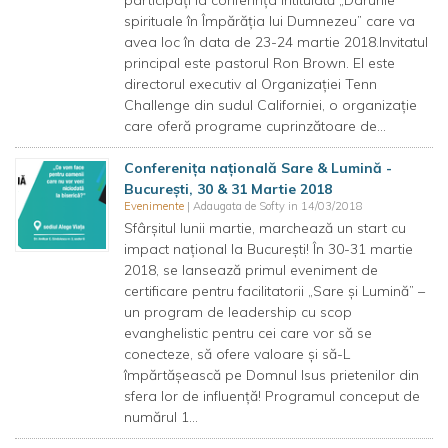
participați la conferința intitulată „Darurile
spirituale în Împărăția lui Dumnezeu” care va
avea loc în data de 23-24 martie 2018.Invitatul
principal este pastorul Ron Brown. El este
directorul executiv al Organizației Tenn
Challenge din sudul Californiei, o organizație
care oferă programe cuprinzătoare de...
Conferenița națională Sare & Lumină -
București, 30 & 31 Martie 2018
Evenimente
| Adaugata de Softy in 14/03/2018
Sfârșitul lunii martie, marchează un start cu
impact național la București! În 30-31 martie
2018, se lansează primul eveniment de
certificare pentru facilitatorii „Sare și Lumină” –
un program de leadership cu scop
evanghelistic pentru cei care vor să se
conecteze, să ofere valoare și să-L
împărtășească pe Domnul Isus prietenilor din
sfera lor de influență! Programul conceput de
numărul 1...