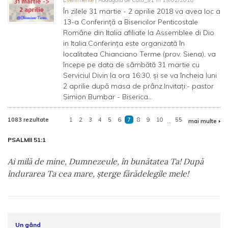
Evenimente
| Adaugata de Cata_91 in 19/02/2018
În zilele 31 martie - 2 aprilie 2018 va avea loc a
13-a Conferință a Bisericilor Penticostale
Române din Italia afiliate la Assemblee di Dio
in Italia.Conferința este organizată în
localitatea Chianciano Terme (prov. Siena), va
începe pe data de sâmbătă 31 martie cu
Serviciul Divin la ora 16:30, și se va încheia luni
2 aprilie după masa de prânz.Invitați:- pastor
Simion Bumbar - Biserica...
1083 rezultate
1
2
3
4
5
6
7
8
9
10
...
55
mai multe
PSALMII 51:1
Ai milă de mine, Dumnezeule, în bunătatea Ta! După
îndurarea Ta cea mare, şterge fărădelegile mele!
Un gând