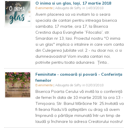
O inima si un glas, Iași, 17 martie 2018
Evenimente
| Adaugata de Softy in 14/03/2018
Avem placerea sa va invitam la o seara
speciala de cantari pentru intreaga biserica
sambata, 17 martie, ora 17, la Biserica
Crestina dupa Evanghelie ”Filocalia”, str.
Smardan nr 13, Iasi. Proiectul nostru "O inima
si un glas" implica o intalnire in care vom canta
din Culegerea Jubilate vol. 2 - nu doar noi, ci si
dumneavoastra! Vom invata cantari noi,
potrivite pentru toata adunarea. Ținta...
Feminitate - comoară și povară - Conferința
femeilor
Evenimente
| Adaugata de Softy in 02/03/2018
Biserica Poarta Cerului vă invită la o conferință
de femei în data de 10 martie 2018, la ora 13 -
Timișoara, Str. Banul Mărăcine Nr. 25.Invitată va
fi Ileana Radu.Vă aștteptăm cu drag să avem
împreună o părtășie minunată într-un timp de
laudă și închinare la adresa Creatorului nostru!