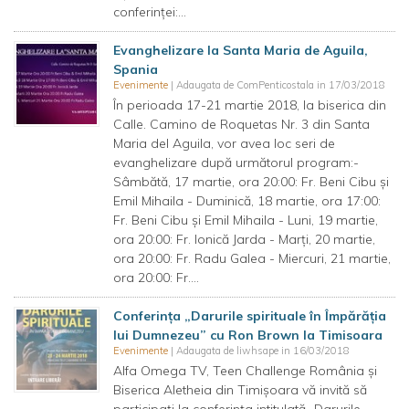
conferinței:...
Evanghelizare la Santa Maria de Aguila,
Spania
Evenimente
| Adaugata de ComPenticostala in 17/03/2018
În perioada 17-21 martie 2018, la biserica din
Calle. Camino de Roquetas Nr. 3 din Santa
Maria del Aguila, vor avea loc seri de
evanghelizare după următorul program:-
Sâmbătă, 17 martie, ora 20:00: Fr. Beni Cibu și
Emil Mihaila - Duminică, 18 martie, ora 17:00:
Fr. Beni Cibu și Emil Mihaila - Luni, 19 martie,
ora 20:00: Fr. Ionică Jarda - Marți, 20 martie,
ora 20:00: Fr. Radu Galea - Miercuri, 21 martie,
ora 20:00: Fr....
Conferința „Darurile spirituale în Împărăția
lui Dumnezeu” cu Ron Brown la Timisoara
Evenimente
| Adaugata de liwhsape in 16/03/2018
Alfa Omega TV, Teen Challenge România și
Biserica Aletheia din Timișoara vă invită să