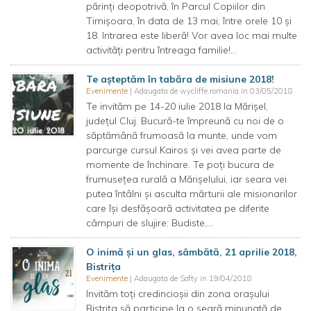
părinți deopotrivă, în Parcul Copiilor din
Timișoara, în data de 13 mai, între orele 10 și
18. Intrarea este liberă! Vor avea loc mai multe
activități pentru întreaga familie!...
Te așteptăm în tabăra de misiune 2018!
Evenimente
| Adaugata de wycliffe.romania in 03/05/2018
Te invităm pe 14-20 iulie 2018 la Mărișel,
județul Cluj. Bucură-te împreună cu noi de o
săptămână frumoasă la munte, unde vom
parcurge cursul Kairos și vei avea parte de
momente de închinare. Te poți bucura de
frumusețea rurală a Mărișelului, iar seara vei
putea întâlni și asculta mărturii ale misionarilor
care își desfășoară activitatea pe diferite
câmpuri de slujire: Budiste,...
O inimă și un glas, sâmbătă, 21 aprilie 2018,
Bistrița
Evenimente
| Adaugata de Softy in 19/04/2018
Invităm toți credincioșii din zona orașului
Bistrița să participe la o seară minunată de