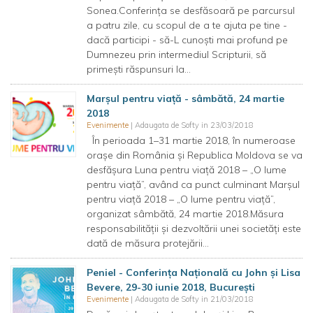
Sonea.Conferința se desfăsoară pe parcursul
a patru zile, cu scopul de a te ajuta pe tine -
dacă participi - să-L cunoști mai profund pe
Dumnezeu prin intermediul Scripturii, să
primești răspunsuri la...
Marșul pentru viață - sâmbătă, 24 martie
2018
Evenimente
| Adaugata de Softy in 23/03/2018
În perioada 1–31 martie 2018, în numeroase
orașe din România și Republica Moldova se va
desfășura Luna pentru viață 2018 – „O lume
pentru viață”, având ca punct culminant Marșul
pentru viață 2018 – „O lume pentru viață”,
organizat sâmbătă, 24 martie 2018.Măsura
responsabilității și dezvoltării unei societăți este
dată de măsura protejării...
Peniel - Conferința Națională cu John și Lisa
Bevere, 29-30 iunie 2018, București
Evenimente
| Adaugata de Softy in 21/03/2018