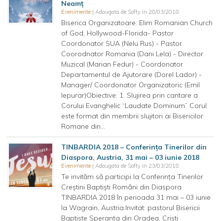
Neamț
Evenimente
| Adaugata de Softy in 28/03/2018
Biserica Organizatoare: Elim Romanian Church
of God, Hollywood-Florida- Pastor
Coordonator SUA (Nelu Rus) - Pastor
Coorodnator Romania (Dani Lela) - Director
Muzical (Marian Fedur) - Coordonator
Departamentul de Ajutorare (Dorel Lador) -
Manager/ Coordonator Organizatoric (Emil
Iepurar)Obiective: 1. Slujirea prin cantare a
Corului Evanghelic “Laudate Dominum” Corul
este format din membrii slujitori ai Bisericilor
Romane din...
TINBARDIA 2018 – Conferința Tinerilor din
Diaspora, Austria, 31 mai – 03 iunie 2018
Evenimente
| Adaugata de Softy in 23/03/2018
Te invităm să participi la Conferința Tinerilor
Creștini Baptiști Români din Diaspora
TINBARDIA 2018 în perioada 31 mai – 03 iunie
la Wagrain, Austria.Invitat: pastorul Bisericii
Baptiste Speranța din Oradea, Cristi