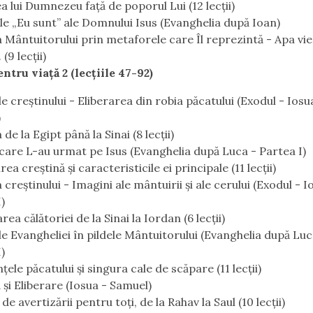
a lui Dumnezeu faţă de poporul Lui (12 lecţii)
ile „Eu sunt” ale Domnului Isus (Evanghelia după Ioan)
a Mântuitorului prin metaforele care Îl reprezintă - Apa vie
. (9 lecţii)
entru viaţă 2 (lecţiile 47-92)
le creştinului - Eliberarea din robia păcatului (Exodul - Iosu
)
 de la Egipt până la Sinai (8 lecţii)
are L-au urmat pe Isus (Evanghelia după Luca - Partea I)
ea creştină şi caracteristicile ei principale (11 lecţii)
 creştinului - Imagini ale mântuirii şi ale cerului (Exodul - I
)
ea călătoriei de la Sinai la Iordan (6 lecţii)
e Evangheliei în pildele Mântuitorului (Evanghelia după Luc
)
ele păcatului şi singura cale de scăpare (11 lecţii)
 şi Eliberare (Iosua - Samuel)
e avertizării pentru toţi, de la Rahav la Saul (10 lecţii)