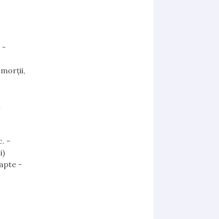
 -
 morţii,
i
. -
i)
Fapte -