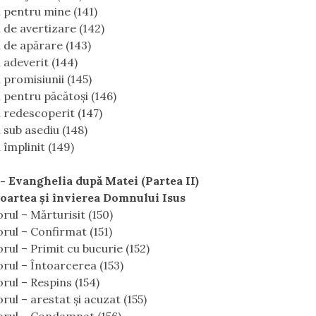
 pentru mine (141)
 de avertizare (142)
 de apărare (143)
 adeverit (144)
 promisiunii (145)
 pentru păcătoşi (146)
 redescoperit (147)
 sub asediu (148)
 împlinit (149)
 - Evanghelia după Matei (Partea II)
oartea şi învierea Domnului Isus
rul – Mărturisit (150)
rul – Confirmat (151)
rul – Primit cu bucurie (152)
rul – Întoarcerea (153)
rul – Respins (154)
rul – arestat şi acuzat (155)