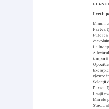
PLANUL
Lecţii p
Minuni c
Partea I
Puterea 
diavolulu
La încep
Adevărul
timpurii
Opoziţie
Exemple 
văzute î
Selecţii 
Partea I
Lecţii ev
Marele p
Studiu a