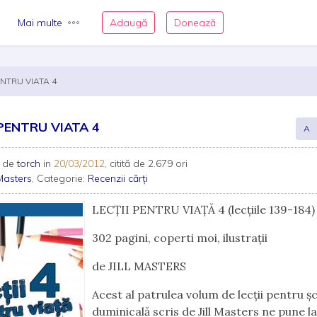
Mai multe
Adaugă
Donează
ENTRU VIATA 4
 PENTRU VIATA 4
A
 de
torch
in
20/03/2012
, citită de 2.679 ori
 Masters
, Categorie:
Recenzii cărți
LECŢII PENTRU VIAŢĂ 4 (lecţiile 139-184)
302 pagini, coperti moi, ilustraţii
de JILL MASTERS
Acest al patrulea volum de lecţii pentru ş
duminicală scris de Jill Masters ne pune l