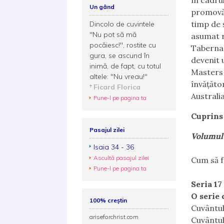
în cadru
Un gând
promovăr
timp de 
Dincolo de cuvintele
"Nu pot să mă
asumat r
pocăiesc!", rostite cu
Tabernac
gura, se ascund în
devenit 
inimă, de fapt, cu totul
Masters 
altele: "Nu vreau!"
învăţăto
Ficard Florica
Australia
Pune-l pe pagina ta
Cuprins
Pasajul zilei
Volumul
Isaia 34 - 36
Ascultă pasajul zilei
Cum să f
Pune-l pe pagina ta
Seria 17
O serie
100% creștin
Cuvântul
ariseforchrist.com
Cuvântul