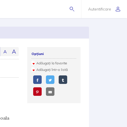
Autentificare
A
A
Opțiuni
Adăugați la favorite
Adăugați într-o listă
coala
a