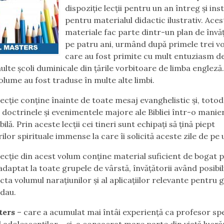
dispoziţie lecţii pentru un an întreg şi ins
pentru materialul didactic ilustrativ. Aces
materiale fac parte dintr-un plan de înv
pe patru ani, urmând după primele trei v
care au fost primite cu mult entuziasm d
ulte şcoli duminicale din ţările vorbitoare de limba engleză
olume au fost traduse în multe alte limbi.
lecţie conţine înainte de toate mesaj evanghelistic şi, totod
 doctrinele şi evenimentele majore ale Bibliei într-o manie
ă. Prin aceste lecţii cei tineri sunt echipaţi să ţină piept
ilor spirituale immense la care îi solicită aceste zile de pe
lecţie din acest volum conţine material suficient de bogat 
 adaptat la toate grupele de vârstă, învăţătorii având posibi
cta volumul naraţiunilor şi al aplicaţiilor relevante pentru 
dau.
ters
– care a acumulat mai întâi experienţă ca profesor spe