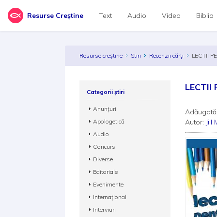
Resurse Creștine
Text
Audio
Video
Biblia
Resurse creștine
Stiri
Recenzii cărți
LECTII P
LECTII
Categorii știri
Anunțuri
Adăugată
Apologetică
Autor:
Jill
Audio
Concurs
Diverse
Editoriale
Evenimente
Internațional
Interviuri