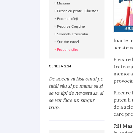
Misiune
Prizonieri pentru Christos
Recenzii cărți
Resurse Creștine
Semnele sfârșitului
foarte m
Știri din Israel
aceste v
Propune știre
Fiecare 
tratează
GENEZA 2:24
memorabil
De aceea va lăsa omul pe
provocăr
tatăl său şi pe mama sa şi
Fiecare 
se va lipi de nevasta sa, şi
putea fi
se vor face un singur
de a sele
trup.
care pre
Jill Mas