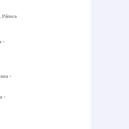
, Pâinea
a -
osua -
a -