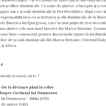
l adolescenţilor – şi-a consacrat mare parte din viaţă lucrări
ii şcolilor duminicale. Ca soţie de păstor, a început şi a c
şapte ani o şcoală duminicală în Hertfordshire, după care ş
esponsabilitatea cu activitatea şcolii duminicale de la Bise
le (biserica lui Spurgeon), care în mai puţin de trei decenii
una dintre cele mai mari biserici din Marea Britanie. Doam
este bine-cunoscută pentru discursurile ţinute la întâlniril
rilor de şcoală duminicală din Marea Britanie, Orientul Înd
 şi Africa.
 4
olosiţi această carte 7
 -De la divizare până la robie
 despre Cuvântul lui Dumnezeu
 lui Dumnezeu – Biblia (139)
 de ajutor (140)