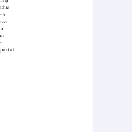
i şi
ondus
i-a
rica
 a
na
e
epărtat,