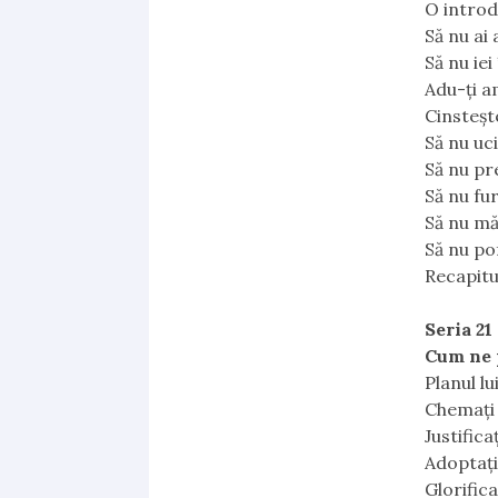
O introd
Să nu ai
Să nu ie
Adu-ţi a
Cinsteşt
Să nu uci
Să nu pr
Să nu fur
Să nu mă
Să nu pof
Recapitu
Seria 21
Cum ne 
Planul l
Chemaţi 
Justifica
Adoptaţi 
Glorifica