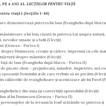
 PE 4 ANI AL
LECŢIILOR PENTRU VIAŢĂ
entru viaţă 1 (lecţiile 1-46)
are demonstrează puterea lui Isus (Evanghelia după Marcu
)
mântuitoare a lui Isus văzută în puterea Lui asupra naturii,
i, nevoilor umane şi a bolii (5 lecţii)
ut (Geneza - Partea I)
 despre Dumnezeu, creaţie şi cădere, împreună cu cele ma
 mărturii despre mântuire (6 lecţii)
 faţă de Isus (Evanghelia după Marcu - Partea II)
de păcate cheie - prejudecată, mândrie, împietrire, ură etc
n opozanţii Domnului şi de care trebuie să ne pocăim (6 lecţi
din călătoriile de evanghelizare şi ucenicizare ale lui Pavel (
)
anghelistice din viaţa (şi convertiţii) apostolului (8 lecţii)
lan al lui Dumnezeu (Geneza - Partea II)
l personajelor de la Avraam la Iosif arătându-se puterea şi