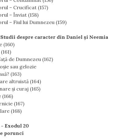
orul – Condamnat (156)
rul – Crucificat (157)
rul – Înviat (158)
rul – Fiul lui Dumnezeu (159)
 Studii despre caracter din Daniel și Neemia
e (160)
(161)
faţă de Dumnezeu (162)
oşie sau gelozie
asă? (163)
re altruistă (164)
are şi curaj (165)
 (166)
nicie (167)
lare (168)
 - Exodul 20
ce porunci