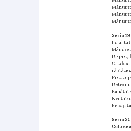
Mântuit
Mântuito
Mântuito
Mântuito
Seria 19
Loialitat
Mândrie 
Dispreţ 
Credinci
răutăcio
Preocupa
Determin
Bunătate
Nestator
Recapitu
Seria 20
Cele ze