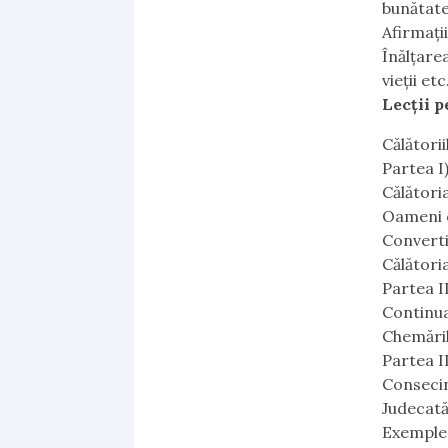
bunătate
Afirmaţi
Înălţare
vieţii etc
Lecţii p
Călătorii
Partea I
Călătoria
Oameni c
Convertir
Călătoria
Partea II
Continuar
Chemăril
Partea II
Consecinţ
Judecată
Exemple d