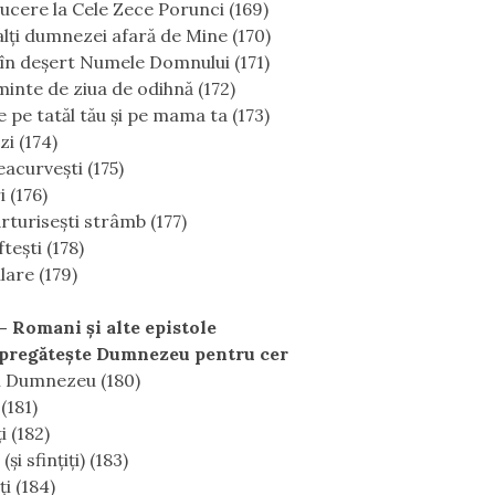
ucere la Cele Zece Porunci (169)
 alţi dumnezei afară de Mine (170)
i în deşert Numele Domnului (171)
minte de ziua de odihnă (172)
e pe tatăl tău şi pe mama ta (173)
zi (174)
eacurveşti (175)
i (176)
rturiseşti strâmb (177)
teşti (178)
lare (179)
 - Romani și alte epistole
pregăteşte Dumnezeu pentru cer
ui Dumnezeu (180)
(181)
ţi (182)
(şi sfinţiţi) (183)
ţi (184)