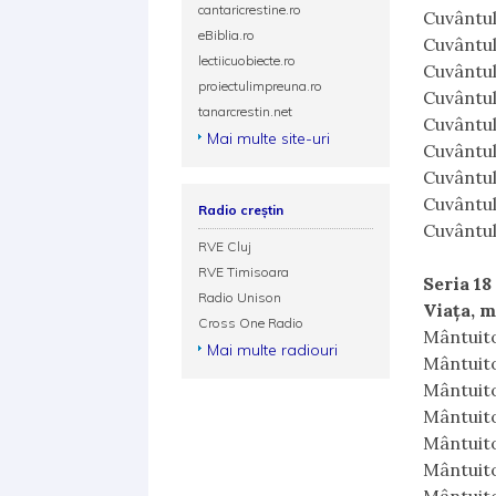
cantaricrestine.ro
Cuvântul
eBiblia.ro
Cuvântul
lectiicuobiecte.ro
Cuvântul
proiectulimpreuna.ro
Cuvântul
tanarcrestin.net
Cuvântul
Mai multe site-uri
Cuvântul
Cuvântul
Cuvântul
Radio creștin
Cuvântul
RVE Cluj
RVE Timisoara
Seria 18
Radio Unison
Viaţa, m
Cross One Radio
Mântuito
Mai multe radiouri
Mântuito
Mântuito
Mântuito
Mântuito
Mântuito