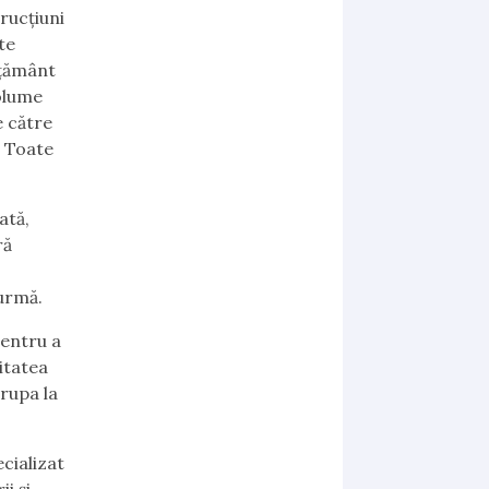
trucţiuni
te
ăţământ
olume
e către
. Toate
ată,
ră
 urmă.
pentru a
litatea
grupa la
cializat