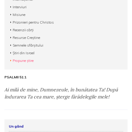
Interviuri
Misiune
Prizonieri pentru Christos
Recenzii cărți
Resurse Creștine
Semnele sfârșitului
Știri din Israel
Propune știre
PSALMII 51:1
Ai milă de mine, Dumnezeule, în bunătatea Ta! După
îndurarea Ta cea mare, şterge fărădelegile mele!
Un gând