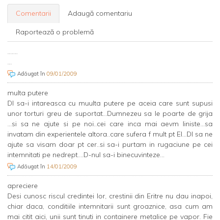
Comentarii
Adaugă comentariu
Raportează o problemă
.......
...
Adăugat în
09/01/2009
multa putere
Dl sa-i intareasca cu muulta putere pe aceia care sunt supusi
unor torturi greu de suportat...Dumnezeu sa le poarte de grija
...si sa ne ajute si pe noi..cei care inca mai aevm liniste...sa
invatam din experientele altora..care sufera f mult pt El...Dl sa ne
ajute sa visam doar pt cer..si sa-i purtam in rugaciune pe cei
intemnitati pe nedrept....D-nul sa-i binecuvinteze...
Adăugat în
14/01/2009
apreciere
Desi cunosc riscul credintei lor, crestinii din Eritre nu dau inapoi,
chiar daca, conditiile intemnitarii sunt groaznice, asa cum am
mai citit aici, unii sunt tinuti in containere metalice pe vapor. Fie