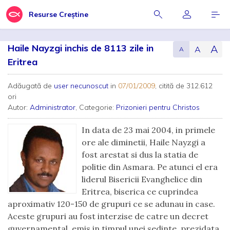
Resurse Creștine
Haile Nayzgi inchis de 8113 zile in
A
A
A
Eritrea
Adăugată de
user necunoscut
in
07/01/2009
, citită de 312.612
ori
Autor:
Administrator
, Categorie:
Prizonieri pentru Christos
In data de 23 mai 2004, in primele
ore ale diminetii, Haile Nayzgi a
fost arestat si dus la statia de
politie din Asmara. Pe atunci el era
liderul Bisericii Evanghelice din
Eritrea, biserica ce cuprindea
aproximativ 120-150 de grupuri ce se adunau in case.
Aceste grupuri au fost interzise de catre un decret
guvernamental, emis in timpul unei sedinte, prezidata