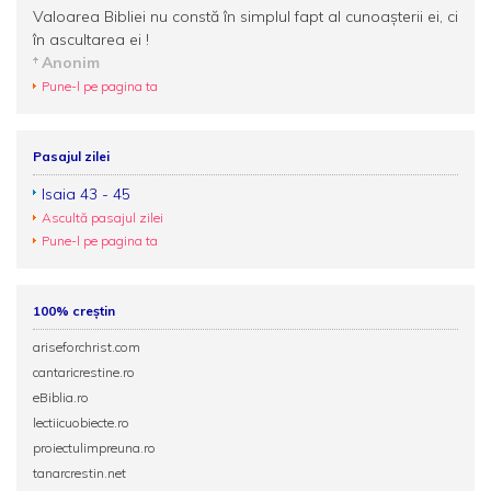
Valoarea Bibliei nu constă în simplul fapt al cunoaşterii ei, ci
în ascultarea ei !
Anonim
Pune-l pe pagina ta
Pasajul zilei
Isaia 43 - 45
Ascultă pasajul zilei
Pune-l pe pagina ta
100% creștin
ariseforchrist.com
cantaricrestine.ro
eBiblia.ro
lectiicuobiecte.ro
proiectulimpreuna.ro
tanarcrestin.net