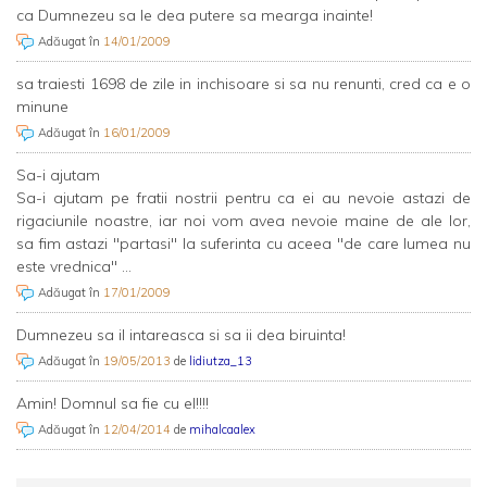
ca Dumnezeu sa le dea putere sa mearga inainte!
Adăugat în
14/01/2009
sa traiesti 1698 de zile in inchisoare si sa nu renunti, cred ca e o
minune
Adăugat în
16/01/2009
Sa-i ajutam
Sa-i ajutam pe fratii nostrii pentru ca ei au nevoie astazi de
rigaciunile noastre, iar noi vom avea nevoie maine de ale lor,
sa fim astazi "partasi" la suferinta cu aceea "de care lumea nu
este vrednica" ...
Adăugat în
17/01/2009
Dumnezeu sa il intareasca si sa ii dea biruinta!
Adăugat în
19/05/2013
de
lidiutza_13
Amin! Domnul sa fie cu el!!!!
Adăugat în
12/04/2014
de
mihalcaalex