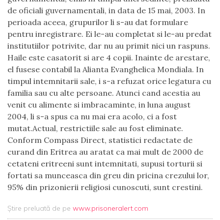
de oficiali guvernamentali, in data de 15 mai, 2003. In
perioada aceea, grupurilor li s-au dat formulare
pentru inregistrare. Ei le-au completat si le-au predat
institutiilor potrivite, dar nu au primit nici un raspuns.
Haile este casatorit si are 4 copii. Inainte de arestare,
el fusese contabil la Alianta Evanghelica Mondiala. In
timpul intemnitarii sale, i s-a refuzat orice legatura cu
familia sau cu alte persoane. Atunci cand acestia au
venit cu alimente si imbracaminte, in luna august
2004, li s-a spus ca nu mai era acolo, ci a fost
mutat.Actual, restrictiile sale au fost eliminate.
Conform Compass Direct, statistici redactate de
curand din Eritrea au aratat ca mai mult de 2000 de
cetateni eritreeni sunt intemnitati, supusi torturii si
fortati sa munceasca din greu din pricina crezului lor,
95% din prizonierii religiosi cunoscuti, sunt crestini.
Știre preluată de pe
www.prisoneralert.com