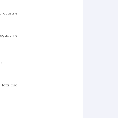
ma acasa e
ugaciunile
!!
o fata asa