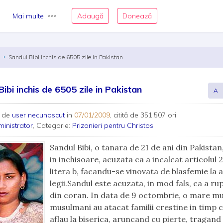
Mai multe
Adaugă
Donează
s
Sandul Bibi inchis de 6505 zile in Pakistan
ibi inchis de 6505 zile in Pakistan
A
 de
user necunoscut
in
07/01/2009
, citită de 351.507 ori
inistrator
, Categorie:
Prizonieri pentru Christos
Sandul Bibi, o tanara de 21 de ani din Pakistan,
in inchisoare, acuzata ca a incalcat articolul 
litera b, facandu-se vinovata de blasfemie la 
legii.Sandul este acuzata, in mod fals, ca a ru
din coran. In data de 9 octombrie, o mare m
musulmani au atacat familii crestine in timp c
aflau la biserica, aruncand cu pierte, tragand