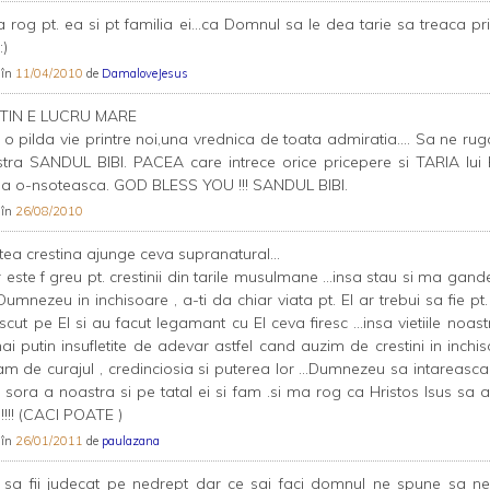
rog pt. ea si pt familia ei...ca Domnul sa le dea tarie sa treaca pr
:)
 în
11/04/2010
de
DamaloveJesus
STIN E LUCRU MARE
o pilda vie printre noi,una vrednica de toata admiratia.... Sa ne ru
tra SANDUL BIBI. PACEA care intrece orice pricepere si TARIA lui
sa o-nsoteasca. GOD BLESS YOU !!! SANDUL BIBI.
 în
26/08/2010
ea crestina ajunge ceva supranatural...
 este f greu pt. crestinii din tarile musulmane ...insa stau si ma gande
 Dumnezeu in inchisoare , a-ti da chiar viata pt. El ar trebui sa fie pt. 
cut pe El si au facut legamant cu El ceva firesc ...insa vietiile noast
ai putin insufletite de adevar astfel cand auzim de crestini in inchis
m de curajul , credinciosia si puterea lor ...Dumnezeu sa intareasca
 sora a noastra si pe tatal ei si fam .si ma rog ca Hristos Isus sa a
!!!! (CACI POATE )
 în
26/01/2011
de
paulazana
 sa fii judecat pe nedrept dar ce sai faci domnul ne spune sa 