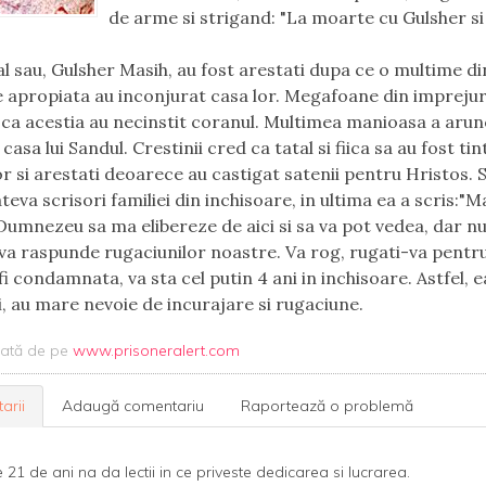
de arme si strigand: "La moarte cu Gulsher si f
tal sau, Gulsher Masih, au fost arestati dupa ce o multime d
apropiata au inconjurat casa lor. Megafoane din impreju
ca acestia au necinstit coranul. Multimea manioasa a arun
 casa lui Sandul. Crestinii cred ca tatal si fiica sa au fost tin
or si arestati deoarece au castigat satenii pentru Hristos. 
teva scrisori familiei din inchisoare, in ultima ea a scris:"
Dumnezeu sa ma elibereze de aici si sa va pot vedea, dar nu
 va raspunde rugaciunilor noastre. Va rog, rugati-va pentr
i condamnata, va sta cel putin 4 ani in inchisoare. Astfel, e
ei, au mare nevoie de incurajare si rugaciune.
uată de pe
www.prisoneralert.com
arii
Adaugă comentariu
Raportează o problemă
de 21 de ani na da lectii in ce priveste dedicarea si lucrarea.