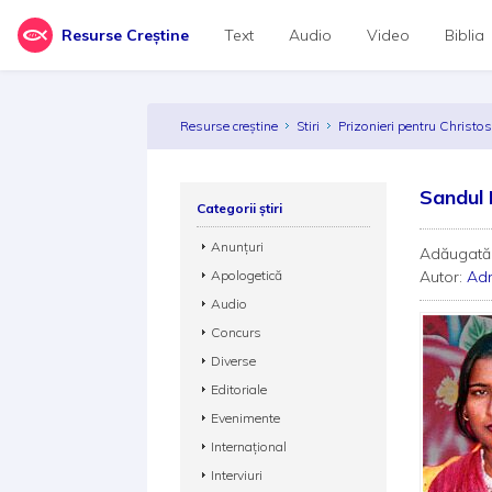
Resurse Creștine
Text
Audio
Video
Biblia
Resurse creștine
Stiri
Prizonieri pentru Christo
Sandul B
Categorii știri
Anunțuri
Adăugată
Apologetică
Autor:
Adm
Audio
Concurs
Diverse
Editoriale
Evenimente
Internațional
Interviuri