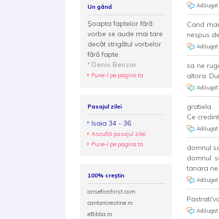
Adăugat
Un gând
Șoapta faptelor fără
Cand mama
vorbe se aude mai tare
nespus de
decât strigătul vorbelor
Adăugat
fără fapte.
Denis Benzar
sa ne rug
Pune-l pe pagina ta
altora. Du
Adăugat
gratiela
Pasajul zilei
Ce credin
Isaia 34 - 36
Adăugat
Ascultă pasajul zilei
Pune-l pe pagina ta
domnul sa
domnul sa
tanara ne d
100% creștin
Adăugat
ariseforchrist.com
Pastrati'v
cantaricrestine.ro
Adăugat
eBiblia.ro