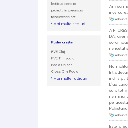
lectiicuobiecte.ro
Am sa ma 
proiectulimpreuna.ro
incercare..
tanarcrestin.net
Adăugat
Mai multe site-uri
A FI CRE
DA, avem 
sora noas
Radio creștin
nencetat 
RVE Cluj
Adăugat
RVE Timisoara
Radio Unison
Normalitat
Cross One Radio
Intradevar
Mai multe radiouri
inchis pt.
L`au cunos
sunt tot m
ne minuna
pe acesta
Pakistanul
Adăugat
Este greu