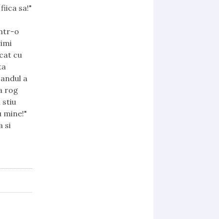
iica sa!"
intr-o
rimi
cat cu
ta
Sandul a
Ma rog
 stiu
u mine!"
a si