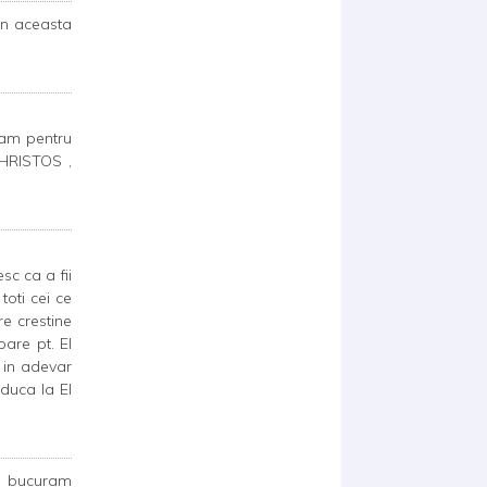
in aceasta
gam pentru
 HRISTOS ,
sc ca a fii
toti cei ce
re crestine
oare pt. El
 in adevar
duca la El
ne bucuram