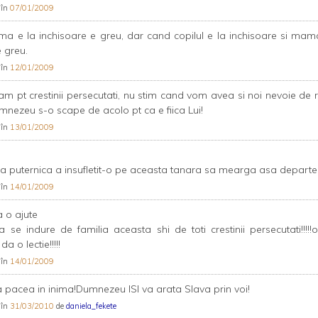
 în
07/01/2009
 e la inchisoare e greu, dar cand copilul e la inchisoare si ma
 greu.
 în
12/01/2009
am pt crestinii persecutati, nu stim cand vom avea si noi nevoie de r
mnezeu s-o scape de acolo pt ca e fiica Lui!
 în
13/01/2009
ta puternica a insufletit-o pe aceasta tanara sa mearga asa departe!
 în
14/01/2009
 o ajute
 se indure de familia aceasta shi de toti crestinii persecutati!!!!!
a o lectie!!!!!
 în
14/01/2009
a pacea in inima!Dumnezeu ISI va arata Slava prin voi!
 în
31/03/2010
de
daniela_fekete