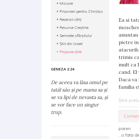
Misiune
Prizonieri pentru Christos
Ea si ta
Recenzii cărți
moschee 
Resurse Creștine
anuntau 
Semnele sfârșitului
pietre in
Știri din Israel
atacuril
Propune știre
trimis ca
mult ca 
GENEZA 2:24
cand. El
Daca va f
De aceea va lăsa omul pe
familia 
tatăl său şi pe mama sa şi
se va lipi de nevasta sa, şi
Știre prel
se vor face un singur
trup.
Coment
pareri
...o fata 