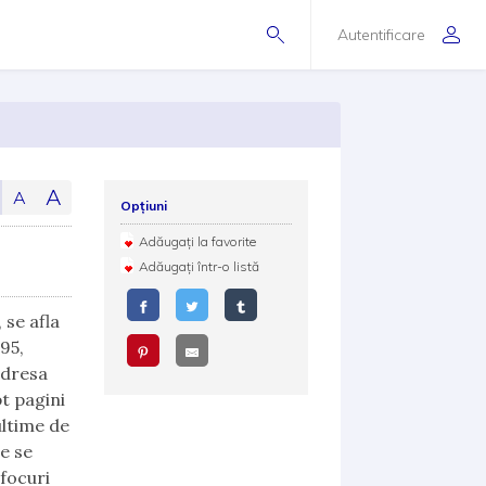
Autentificare
A
A
Opțiuni
Adăugați la favorite
Adăugați într-o listă
 se afla
295,
adresa
pt pagini
ultime de
e se
 focuri