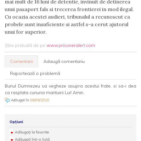
mai mult de 16 luni de detentie, invinuit de detinerea
unui pasaport fals si trecerea frontierei in mod ilegal.
Cu ocazia acestei audieri, tribunalul a recunoscut ca
probele sunt insuficiente si astfel s-a cerut ajutorul
unui for superior.
Știre preluată de pe
www.prisoneralert.com
Comentarii
Adaugă comentariu
Raportează o problemă
Bunul Dumnezeu sa vegheze asupra acestui frate, si sa-i dea
ca rasplata cununa mantuirii Lui! Amin.
Adăugat în
06/06/2010
Opțiuni
Adăugați la favorite
Adăugați într-o listă