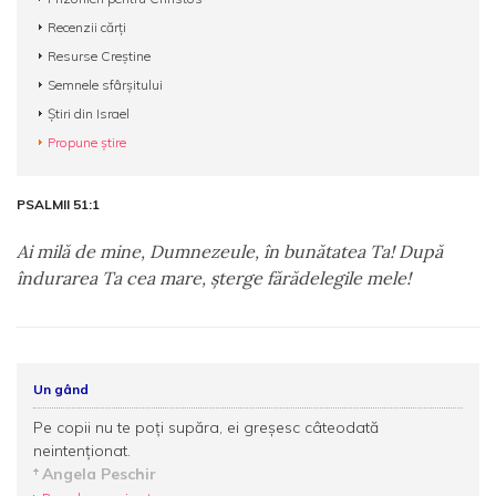
Recenzii cărți
Resurse Creștine
Semnele sfârșitului
Știri din Israel
Propune știre
PSALMII 51:1
Ai milă de mine, Dumnezeule, în bunătatea Ta! După
îndurarea Ta cea mare, şterge fărădelegile mele!
Un gând
Pe copii nu te poţi supăra, ei greşesc câteodată
neintenţionat.
Angela Peschir