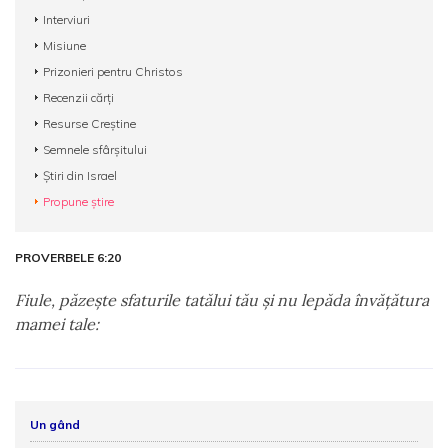
Interviuri
Misiune
Prizonieri pentru Christos
Recenzii cărți
Resurse Creștine
Semnele sfârșitului
Știri din Israel
Propune știre
PROVERBELE 6:20
Fiule, păzeşte sfaturile tatălui tău şi nu lepăda învăţătura
mamei tale:
Un gând