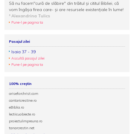
Să nu facem''cură de slăbire'' din trăitul și cititul Bibliei, că
vom îngășa firea care- și are resursele existențiale în lume!
Alexandrina Tulics
Pune-l pe pagina ta
Pasajul zilei
Isaia 37 - 39
Ascultă pasajul zilei
Pune-l pe pagina ta
100% creștin
ariseforchrist.com
cantaricrestine.ro
eBiblia.ro
lectiicuobiecte.ro
proiectulimpreuna.ro
tanarcrestin.net