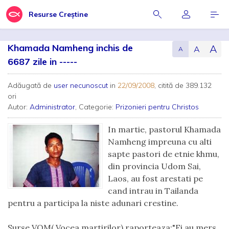
Resurse Creștine
Khamada Namheng inchis de
A
A
A
6687 zile in -----
Adăugată de
user necunoscut
in
22/09/2008
, citită de 389.132
ori
Autor:
Administrator
, Categorie:
Prizonieri pentru Christos
In martie, pastorul Khamada
Namheng impreuna cu alti
sapte pastori de etnie khmu,
din provincia Udom Sai,
Laos, au fost arestati pe
cand intrau in Tailanda
pentru a participa la niste adunari crestine.
Surse VOM( Vocea martirilor) raporteaza:"Ei au mers