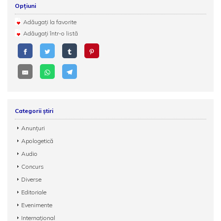
Opțiuni
Adăugați la favorite
Adăugați într-o listă
Categorii știri
Anunțuri
Apologetică
Audio
Concurs
Diverse
Editoriale
Evenimente
Internațional