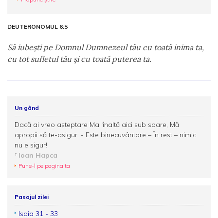
DEUTERONOMUL 6:5
Să iubeşti pe Domnul Dumnezeul tău cu toată inima ta,
cu tot sufletul tău şi cu toată puterea ta.
Un gând
Dacă ai vreo așteptare Mai înaltă aici sub soare, Mă
apropii să te-asigur: - Este binecuvântare – În rest – nimic
nu e sigur!
Ioan Hapca
Pune-l pe pagina ta
Pasajul zilei
Isaia 31 - 33