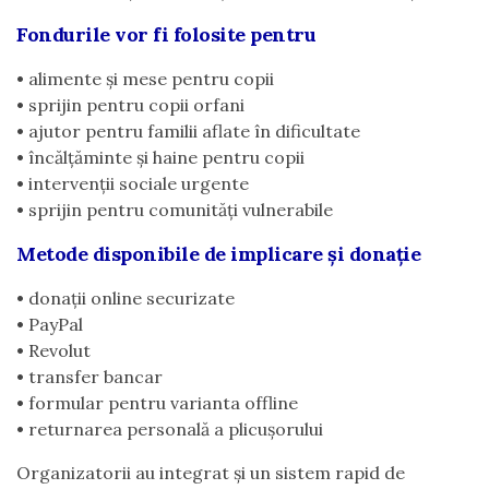
Fondurile vor fi folosite pentru
•
alimente și mese pentru copii
•
sprijin pentru copii orfani
•
ajutor pentru familii aflate în dificultate
•
încălțăminte și haine pentru copii
•
intervenții sociale urgente
•
sprijin pentru comunități vulnerabile
Metode disponibile de implicare și donație
•
donații online securizate
•
PayPal
•
Revolut
•
transfer bancar
•
formular pentru varianta offline
•
returnarea personală a plicușorului
Organizatorii au integrat și un sistem rapid de