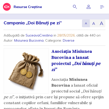
Resurse Creștine
Campania „Doi Bănuți pe zi”
A
A
A
Adăugată de
SuceavaCrestina
in
28/05/2026
, citită de 440 ori
Autor:
Misiunea Bucovina
, Categorie:
Diverse
Asociația Misiunea
Bucovina a lansat
proiectul
„Doi bănuți pe
zi”
Asociația
Misiunea
Bucovina
a lansat oficial
proiectul social
„Doi bănuți
pe zi”
, o inițiativă prin care își propune să ofere sprijin
constant copiilor orfani, familiilor vulnerabile și
persoanelor aflate în lipsuri din România.