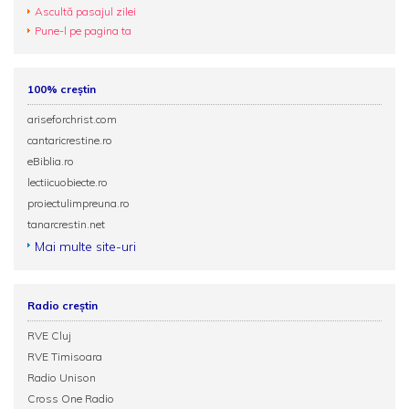
Ascultă pasajul zilei
Pune-l pe pagina ta
100% creștin
ariseforchrist.com
cantaricrestine.ro
eBiblia.ro
lectiicuobiecte.ro
proiectulimpreuna.ro
tanarcrestin.net
Mai multe site-uri
Radio creștin
RVE Cluj
RVE Timisoara
Radio Unison
Cross One Radio