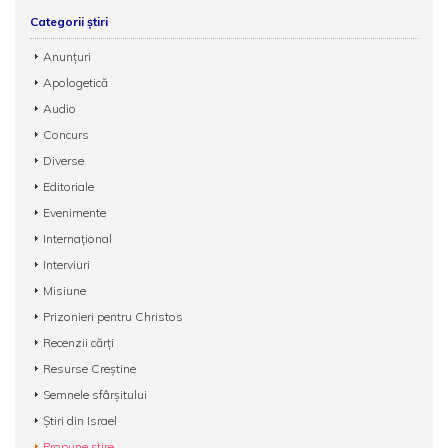
Categorii știri
Anunțuri
Apologetică
Audio
Concurs
Diverse
Editoriale
Evenimente
Internațional
Interviuri
Misiune
Prizonieri pentru Christos
Recenzii cărți
Resurse Creștine
Semnele sfârșitului
Știri din Israel
Propune știre