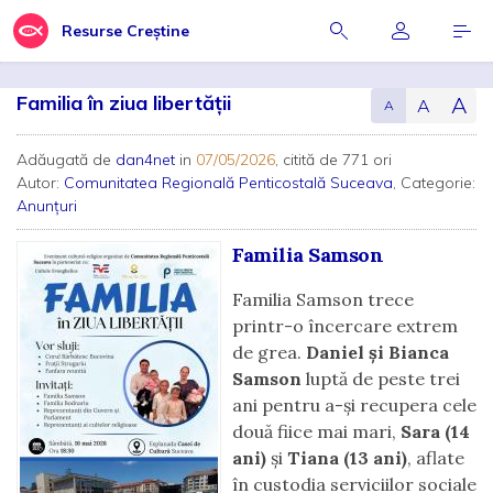
Resurse Creștine
Familia în ziua libertății
A
A
A
Adăugată de
dan4net
in
07/05/2026
, citită de 771 ori
Autor:
Comunitatea Regională Penticostală Suceava
, Categorie:
Anunțuri
Familia Samson
Familia Samson trece
printr-o încercare extrem
de grea.
Daniel și Bianca
Samson
luptă de peste trei
ani pentru a-și recupera cele
două fiice mai mari,
Sara (14
ani)
și
Tiana (13 ani)
, aflate
în custodia serviciilor sociale