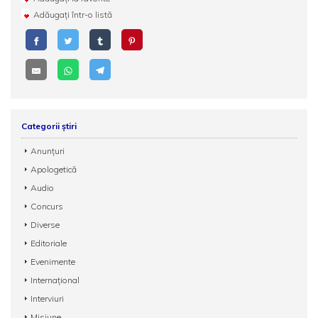
Adăugați într-o listă
Categorii știri
Anunțuri
Apologetică
Audio
Concurs
Diverse
Editoriale
Evenimente
Internațional
Interviuri
Misiune