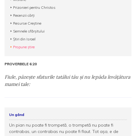
Prizonieri pentru Christos
Recenzii cărți
Resurse Creștine
Semnele sfârșitului
Știri din Israel
Propune știre
PROVERBELE 6:20
Fiule, păzeşte sfaturile tatălui tău şi nu lepăda învăţătura
mamei tale:
Un gând
Un pian nu poate fi trompetă, o trompetă nu poate fi
contrabas, un contrabas nu poate fi flaut. Tot așa, e de