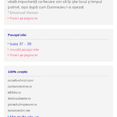
vitală importanță ca fiecare om să îşi ştie locul şi timpul
potrivit, aşa după cum Dumnezeu l-a aşezat.
Emanuel Hasan
Pune-l pe pagina ta
Pasajul zilei
Isaia 37 - 39
Ascultă pasajul zilei
Pune-l pe pagina ta
100% creștin
ariseforchrist.com
cantaricrestine.ro
eBiblia.ro
lectiicuobiecte.ro
proiectulimpreuna.ro
tanarcrestin.net
Mai multe site-uri