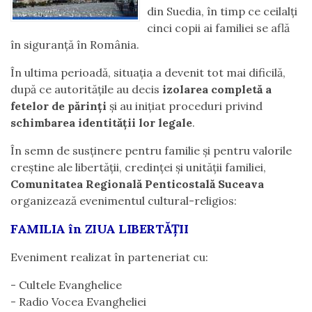
din Suedia, în timp ce ceilalți
cinci copii ai familiei se află
în siguranță în România.
În ultima perioadă, situația a devenit tot mai dificilă,
după ce autoritățile au decis
izolarea completă a
fetelor de părinți
și au inițiat proceduri privind
schimbarea identității lor legale
.
În semn de susținere pentru familie și pentru valorile
creștine ale libertății, credinței și unității familiei,
Comunitatea Regională Penticostală Suceava
organizează evenimentul cultural-religios:
FAMILIA în ZIUA LIBERTĂȚII
Eveniment realizat în parteneriat cu:
- Cultele Evanghelice
- Radio Vocea Evangheliei