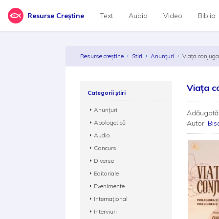
Resurse Creștine
Text
Audio
Video
Biblia
Resurse creștine
Stiri
Anunțuri
Viața conjugal
Viața c
Categorii știri
Anunțuri
Adăugată
Apologetică
Autor:
Bis
Audio
Concurs
Diverse
Editoriale
Evenimente
Internațional
Interviuri