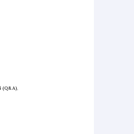
ri (Q&A)
,