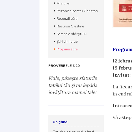
Misiune
Prizonieri pentru Christos
Recenzii cărți
Resurse Creștine
Semnele sfârșitului
Știri din Israel
Progra
Propune știre
12 febru
PROVERBELE 6:20
19 febru
Invitat:
Fiule, păzeşte sfaturile
tatălui tău şi nu lepăda
La fieca
învăţătura mamei tale:
în cadrul
Intrarea
Vă aștep
Un gând