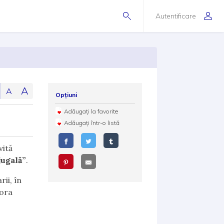
Autentificare
A
A
Opțiuni
Adăugați la favorite
Adăugați într-o listă
vită
jugală”
.
ii, în
 ora