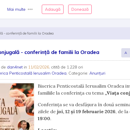
Mai multe
Adaugă
Donează
ă - conferință de familii la Oradea
onjugală - conferință de familii la Oradea
A
 de
dan4net
in
11/02/2026
, citită de 1.228 ori
erica Penticostală Ierusalim Oradea
, Categorie:
Anunțuri
Biserica Penticostală Ierusalim Oradea in
familiile la conferința cu tema
„Viața con
Conferința se va desfășura în două seminar
zilele de
joi, 12 și 19 februarie 2026
, de la
19:00
.