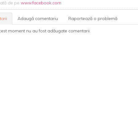
uată de pe
www.facebook.com
arii
Adaugă comentariu
Raportează o problemă
cest moment nu au fost adăugate comentarii.