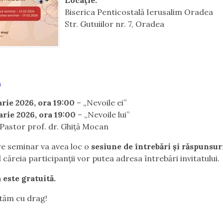
Locație:
Biserica Penticostală Ierusalim Oradea
Str. Gutuiilor nr. 7, Oradea
m
arie 2026, ora 19:00
– „Nevoile ei”
arie 2026, ora 19:00
– „Nevoile lui”
Pastor prof. dr. Ghiță Mocan
re seminar va avea loc o
sesiune de întrebări și răspunsu
 căreia participanții vor putea adresa întrebări invitatului.
 este gratuită.
tăm cu drag!