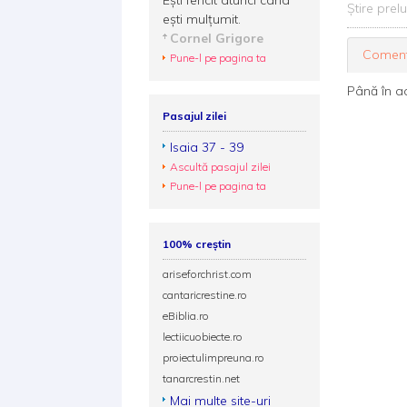
Eşti fericit atunci când
Știre prel
eşti mulţumit.
Cornel Grigore
Coment
Pune-l pe pagina ta
Până în a
Pasajul zilei
Isaia 37 - 39
Ascultă pasajul zilei
Pune-l pe pagina ta
100% creștin
ariseforchrist.com
cantaricrestine.ro
eBiblia.ro
lectiicuobiecte.ro
proiectulimpreuna.ro
tanarcrestin.net
Mai multe site-uri