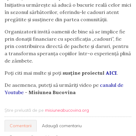
Inițiativa urmărește să aducă o bucurie reală celor mici
în sezonul sărbătorilor, oferindu-le cadouri atent
pregătite și susținere din partea comunității.
Organizatorii invită oamenii de bine să se implice fie
prin donații financiare cu specificația „cadouri”, fie
prin contribuirea directă de pachete și daruri, pentru
a transforma speranța copiilor într-o experiență plină
de zâmbete.
Poți citi mai multe și poți
susține proiectul
AICI
.
De asemenea, puteți să urmăriți video pe
canalul de
Youtube
-
Misiunea Bucovina
Știre preluată de pe
misiuneabucovina.org
Comentarii
Adaugă comentariu