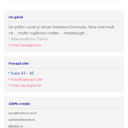
Un gând
Un plâns curat şi sincer înaintea Domnului, face mai mult
ca ... multe rugăciuni rostite ... meşteşugit .
Alexandrina Tulics
Pune-l pe pagina ta
Pasajul zilei
Isaia 43 - 45
Ascultă pasajul zilei
Pune-l pe pagina ta
100% creștin
ariseforchrist.com
cantaricrestine.ro
eBiblia.ro