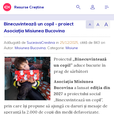
Resurse Creștine
Binecuvintează un copil - proiect
A
A
A
Asociația Misiunea Bucovina
Adăugată de
SuceavaCrestina
in
25/12/2025
, citită de 843 ori
Autor:
Misiunea Bucovina
, Categorie:
Misiune
Proiectul
„Binecuvintează
un copil”
aduce bucurie în
prag de sărbători
Asociația Misiunea
Bucovina
a lansat
ediția din
2027
a proiectului social
„Binecuvintează un copil”,
prin care își propune să ajungă cu daruri și mesaje de
speranță la 2.000 de copii din medii defavorizate.