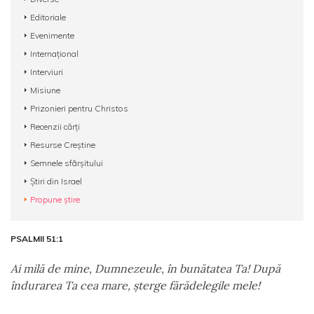
Editoriale
Evenimente
Internațional
Interviuri
Misiune
Prizonieri pentru Christos
Recenzii cărți
Resurse Creștine
Semnele sfârșitului
Știri din Israel
Propune știre
PSALMII 51:1
Ai milă de mine, Dumnezeule, în bunătatea Ta! După
îndurarea Ta cea mare, şterge fărădelegile mele!