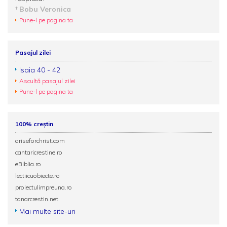
Bobu Veronica
Pune-l pe pagina ta
Pasajul zilei
Isaia 40 - 42
Ascultă pasajul zilei
Pune-l pe pagina ta
100% creștin
ariseforchrist.com
cantaricrestine.ro
eBiblia.ro
lectiicuobiecte.ro
proiectulimpreuna.ro
tanarcrestin.net
Mai multe site-uri