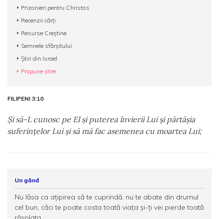
Prizonieri pentru Christos
Recenzii cărți
Resurse Creștine
Semnele sfârșitului
Știri din Israel
Propune știre
FILIPENI 3:10
Şi să-L cunosc pe El şi puterea învierii Lui şi părtăşia
suferinţelor Lui şi să mă fac asemenea cu moartea Lui;
Un gând
Nu lăsa ca ațipirea să te cuprindă, nu te abate din drumul
cel bun, căci te poate costa toată viața şi-ți vei pierde toată
răsplata.