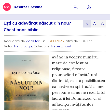
Resurse Creștine
Ești cu adevărat născut din nou?
A
A
A
Chestionar biblic
Adăugată de
vladsitaru
in
21/08/2025
, citită de 1.049 ori
Autor:
Petru Loga
, Categorie:
Recenzii cărți
Având în vedere numărul
mare de confesiuni
religioase, fiecare
promovând o învățătură
distinctă, există posibilitatea
ca nașterea spirituală a unei
persoane să nu fie rezultatul
lucrării lui Dumnezeu, ci al
influenței învățăturilor