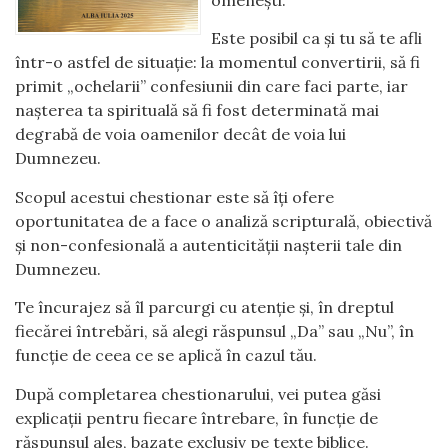
omenești.
Este posibil ca și tu să te afli
într-o astfel de situație: la momentul convertirii, să fi
primit „ochelarii” confesiunii din care faci parte, iar
nașterea ta spirituală să fi fost determinată mai
degrabă de voia oamenilor decât de voia lui
Dumnezeu.
Scopul acestui chestionar este să îți ofere
oportunitatea de a face o analiză scripturală, obiectivă
și non-confesională a autenticității nașterii tale din
Dumnezeu.
Te încurajez să îl parcurgi cu atenție și, în dreptul
fiecărei întrebări, să alegi răspunsul „Da” sau „Nu”, în
funcție de ceea ce se aplică în cazul tău.
După completarea chestionarului, vei putea găsi
explicații pentru fiecare întrebare, în funcție de
răspunsul ales, bazate exclusiv pe texte biblice.