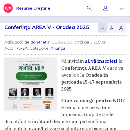
Resurse Creștine
Conferința AREA V - Oradea 2025
A
A
A
Adăugată de
dan4net
in
13/08/2025
, citită de 3.119 ori
Autor:
AREA
, Categorie:
Anunțuri
Vă invităm
să vă înscrieți
la
Conferința AREA V
care va
avea loc la
Oradea în
perioada 15-17 septembrie
2025
.
Cine va merge pentru NOI?
e tema care ne va ține
împreună timp de 3 zile
discutând și învățând despre cum putem fi mai
eficienți în evanghelizare și plantare de biserici noi.