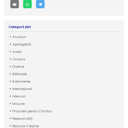
Categorii știri
Anunțuri
Apologetică
Audio
Concurs
Diverse
Editoriale
Evenimente
Internațional
Interviuri
Misiune
Prizonieri pentru Christos
Recenzii cărți
Resurse Creștine