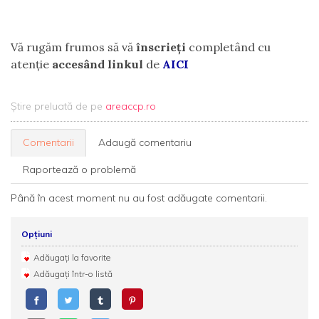
Vă rugăm frumos să vă
înscrieți
completând cu
atenție
accesând linkul
de
AICI
Știre preluată de pe
areaccp.ro
Comentarii
Adaugă comentariu
Raportează o problemă
Până în acest moment nu au fost adăugate comentarii.
Opțiuni
Adăugați la favorite
Adăugați într-o listă