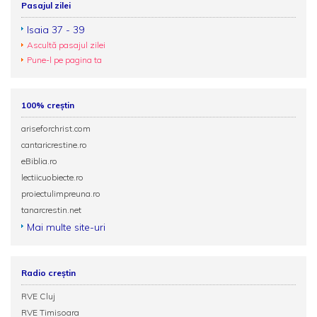
Pasajul zilei
Isaia 37 - 39
Ascultă pasajul zilei
Pune-l pe pagina ta
100% creștin
ariseforchrist.com
cantaricrestine.ro
eBiblia.ro
lectiicuobiecte.ro
proiectulimpreuna.ro
tanarcrestin.net
Mai multe site-uri
Radio creștin
RVE Cluj
RVE Timisoara