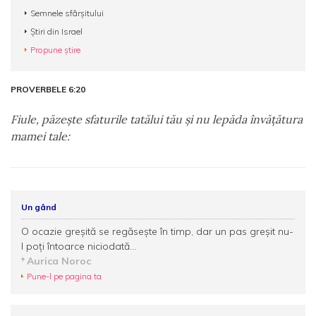
Semnele sfârșitului
Știri din Israel
Propune știre
PROVERBELE 6:20
Fiule, păzeşte sfaturile tatălui tău şi nu lepăda învăţătura
mamei tale:
Un gând
O ocazie greşită se regăseşte în timp, dar un pas greşit nu-
l poţi întoarce niciodată...
Aurica Noroc
Pune-l pe pagina ta