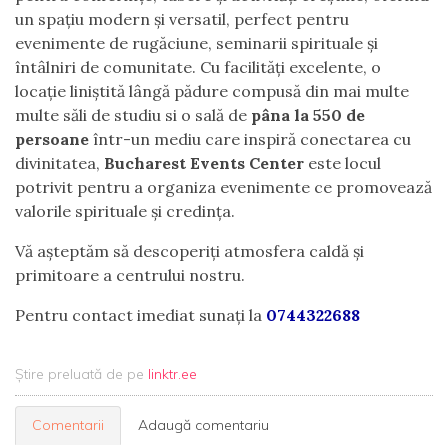
un spațiu modern și versatil, perfect pentru
evenimente de rugăciune, seminarii spirituale și
întâlniri de comunitate. Cu facilități excelente, o
locație liniștită lângă pădure compusă din mai multe
multe săli de studiu si o sală de
pâna la 550 de
persoane
într-un mediu care inspiră conectarea cu
divinitatea,
Bucharest Events Center
este locul
potrivit pentru a organiza evenimente ce promovează
valorile spirituale și credința.
Vă așteptăm să descoperiți atmosfera caldă și
primitoare a centrului nostru.
Pentru contact imediat sunați la
0744322688
Știre preluată de pe
linktr.ee
Comentarii
Adaugă comentariu