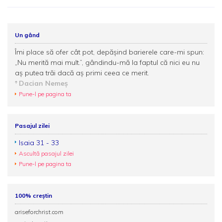
Un gând
Îmi place să ofer cât pot, depășind barierele care-mi spun:
„Nu merită mai mult.”, gândindu-mă la faptul că nici eu nu
aș putea trăi dacă aș primi ceea ce merit.
Dacian Nemeș
Pune-l pe pagina ta
Pasajul zilei
Isaia 31 - 33
Ascultă pasajul zilei
Pune-l pe pagina ta
100% creștin
ariseforchrist.com