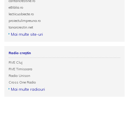
cantaricrestine.ro
eBiblia.ro
lectiicuobiecte.ro
proiectulimpreuna.ro
tanarcrestin.net
Mai multe site-uri
Radio creștin
RVE Cluj
RVE Timisoara
Radio Unison
Cross One Radio
Mai multe radiouri