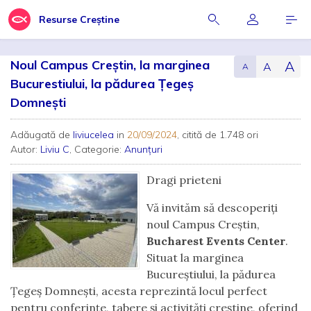
Resurse Creștine
Noul Campus Creștin, la marginea
A
A
A
Bucurestiului, la pădurea Țegeș
Domnești
Adăugată de
liviucelea
in
20/09/2024
, citită de 1.748 ori
Autor:
Liviu C
, Categorie:
Anunțuri
Dragi prieteni
Vă invităm să descoperiți
noul Campus Creștin,
Bucharest Events Center
.
Situat la marginea
Bucureștiului, la pădurea
Țegeș Domnești, acesta reprezintă locul perfect
pentru conferințe, tabere și activități creștine, oferind