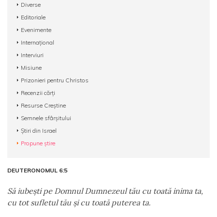
Diverse
Editoriale
Evenimente
Internațional
Interviuri
Misiune
Prizonieri pentru Christos
Recenzii cărți
Resurse Creștine
Semnele sfârșitului
Știri din Israel
Propune știre
DEUTERONOMUL 6:5
Să iubeşti pe Domnul Dumnezeul tău cu toată inima ta,
cu tot sufletul tău şi cu toată puterea ta.