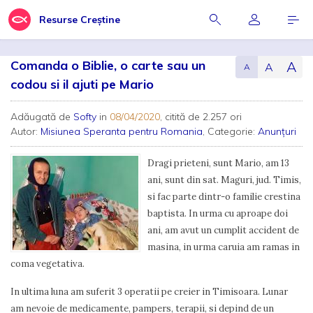
Resurse Creștine
Comanda o Biblie, o carte sau un
A
A
A
codou si il ajuti pe Mario
Adăugată de
Softy
in
08/04/2020
, citită de 2.257 ori
Autor:
Misiunea Speranta pentru Romania
, Categorie:
Anunțuri
Dragi prieteni, sunt Mario, am 13
ani, sunt din sat. Maguri, jud. Timis,
si fac parte dintr-o familie crestina
baptista. In urma cu aproape doi
ani, am avut un cumplit accident de
masina, in urma caruia am ramas in
coma vegetativa.
In ultima luna am suferit 3 operatii pe creier in Timisoara. Lunar
am nevoie de medicamente, pampers, terapii, si depind de un