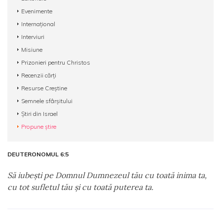
Evenimente
Internațional
Interviuri
Misiune
Prizonieri pentru Christos
Recenzii cărți
Resurse Creștine
Semnele sfârșitului
Știri din Israel
Propune știre
DEUTERONOMUL 6:5
Să iubeşti pe Domnul Dumnezeul tău cu toată inima ta,
cu tot sufletul tău şi cu toată puterea ta.