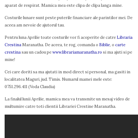
aparat de respirat. Mamica mea este clipa de clipa langa mine.
Costurile lunare sunt peste puterile financiare ale parin
tilor mei. De
aceea am nevoie de ajutorul tau.
Pentru luna Aprilie toate costurile vor fi acoperite de catre
Libraria
Crestina
Maranatha. De aceea, te rog, comanda o
Biblie
, o
carte
crestina
sau un cadou pe
www.librariamaranatha.ro
si ma ajuti si pe
mine!
Cei care doriti sa ma ajutati in mod direct si personal, ma gasiti in
localitatea Maguri, jud. Timis. Numarul mamei mele este:
0751.296.411 (Voda Claudia)
La finalul lunii Aprilie, mamica mea va transmite un mesaj video de
multumire catre toti clientii Librariei Crestine Maranatha.