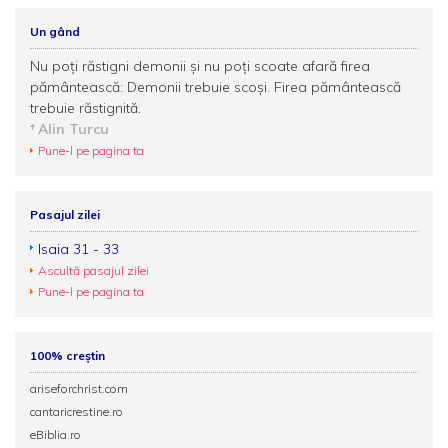
Un gând
Nu poți răstigni demonii și nu poţi scoate afară firea
pământească: Demonii trebuie scoşi. Firea pământească
trebuie răstignită.
Alin Turcu
Pune-l pe pagina ta
Pasajul zilei
Isaia 31 - 33
Ascultă pasajul zilei
Pune-l pe pagina ta
100% creștin
ariseforchrist.com
cantaricrestine.ro
eBiblia.ro