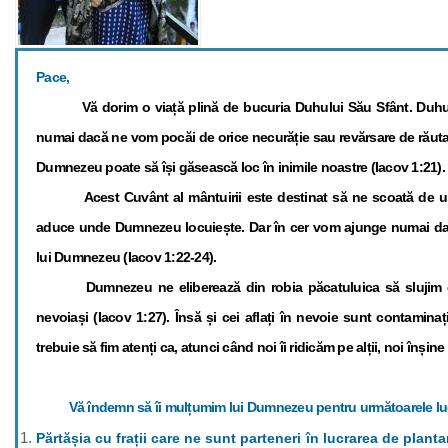
Pace,
Vă dorim o viață plină de bucuria Duhului Său Sfânt. Duhul 
numai dacă ne vom pocăi de orice necurăție sau revărsare de răuta
Dumnezeu poate să își găsească loc în inimile noastre (Iacov 1:21).
Acest Cuvânt al mântuirii este destinat să ne scoată de u
aduce unde Dumnezeu locuiește. Dar în cer vom ajunge numai da
lui Dumnezeu (Iacov 1:22-24).
Dumnezeu ne eliberează din robia păcatuluica să slujim dr
nevoiași (Iacov 1:27). Însă și cei aflați în nevoie sunt contamina
trebuie să fim atenți ca, atunci când noi îi ridicăm pe alții, noi înși
Vă îndemn să îi mulțumim lui Dumnezeu pentru următoarele luc
Părtășia cu frații care ne sunt parteneri în lucrarea de plant