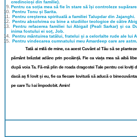
credincioși din familie).
Pentru ca soția mea să fie în stare să își controleze supărare
Pentru Tonu și Sarita.
Pentru creșterea spirituală a familiei Talupdar din Jajanghi.
Pentru absolvirea cu bine a studiilor teologice de către Abi
Pentru refacerea familiei lui Abigail (Peali Sarkar) și ca 
inima fostului ei soț, Job.
Pentru mântuirea tatălui, fratelui și a celorlalte rude ale lui A
Pentru vindecarea cumnatului meu Amardeep care are astm
Tată ai milă de mine, ca acest Cuvânt al Tău să se planteze 
pământ brăzdat adânc prin pocăință. Fie ca viața mea să aibă liber
după voia Ta. Fă-mă plin de roada dragostei Tale pentru cei loviți 
dacă aș fi lovit și eu, fie ca fiecare lovitură să aducă o binecuvânta
pe care Tu l-ai împodobit. Amin!