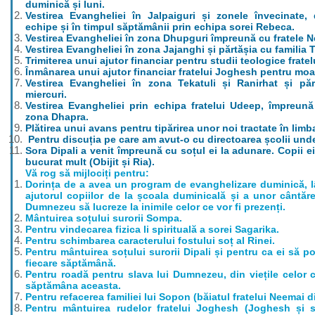
duminică și luni.
Vestirea Evangheliei în Jalpaiguri și zonele învecinate, 
echipe și în timpul săptămânii prin echipa sorei Rebeca.
Vestirea Evangheliei în zona Dhupguri împreună cu fratele Ne
Vestirea Evangheliei în zona Jajanghi și părtășia cu familia T
Trimiterea unui ajutor financiar pentru studii teologice fratelu
Înmânarea unui ajutor financiar fratelui Joghesh pentru moar
Vestirea Evangheliei în zona Tekatuli și Ranirhat și păr
miercuri.
Vestirea Evangheliei prin echipa fratelui Udeep, împreună
zona Dhapra.
Plătirea unui avans pentru tipărirea unor noi tractate în limb
Pentru discuția pe care am avut-o cu directoarea școlii un
Sora Dipali a venit împreună cu soțul ei la adunare. Copii e
bucurat mult (Obijit și Ria).
Vă rog să mijlociți pentru:
Dorința de a avea un program de evanghelizare duminică, 
ajutorul copiilor de la școala duminicală și a unor cântăre
Dumnezeu să lucreze la inimile celor ce vor fi prezenți.
Mântuirea soțului surorii Sompa.
Pentru vindecarea fizica li spirituală a sorei Sagarika.
Pentru schimbarea caracterului fostului soț al Rinei.
Pentru mântuirea soțului surorii Dipali și pentru ca ei să p
fiecare săptămână.
Pentru roadă pentru slava lui Dumnezeu, din viețile celor 
săptămâna aceasta.
Pentru refacerea familiei lui Sopon (băiatul fratelui Neemai di
Pentru mântuirea rudelor fratelui Joghesh (Joghesh și so