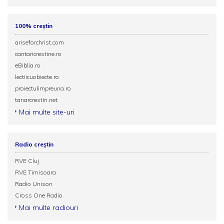
100% creștin
ariseforchrist.com
cantaricrestine.ro
eBiblia.ro
lectiicuobiecte.ro
proiectulimpreuna.ro
tanarcrestin.net
Mai multe site-uri
Radio creștin
RVE Cluj
RVE Timisoara
Radio Unison
Cross One Radio
Mai multe radiouri