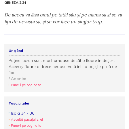
GENEZA 2:24
De aceea va lăsa omul pe tatăl său şi pe mama sa şi se va
lipi de nevasta sa, şi se vor face un singur trup.
Un gând
Puţine lucruri sunt mai frumoase decât o floare în deşert.
Aceeaşi floare ar trece neobservată într-o pajişte plină de
flori.
Anonim
Pune-l pe pagina ta
Pasajul zilei
Isaia 34 - 36
Ascultă pasajul zilei
Pune-l pe pagina ta