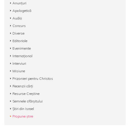
Anunțuri
Apologetică
Audio
Concurs
Diverse
Editoriale
Evenimente
Internațional
Interviuri
Misiune
Prizonieri pentru Christos
Recenzii cărți
Resurse Creștine
Semnele sfârșitului
Știri din Israel
Propune știre