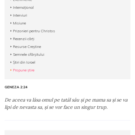
Internațional
Interviuri
Misiune
Prizonieri pentru Christos
Recenzii cărți
Resurse Creștine
Semnele sfârșitului
Știri din Israel
Propune știre
GENEZA 2:24
De aceea va lăsa omul pe tatăl său şi pe mama sa şi se va
lipi de nevasta sa, şi se vor face un singur trup.