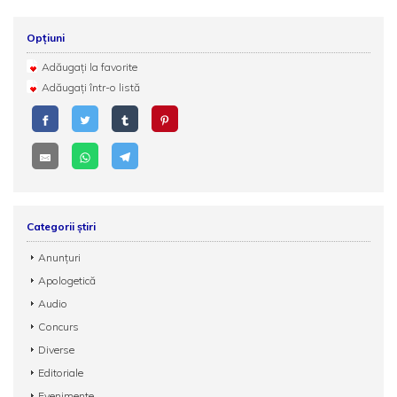
Opțiuni
Adăugați la favorite
Adăugați într-o listă
Categorii știri
Anunțuri
Apologetică
Audio
Concurs
Diverse
Editoriale
Evenimente