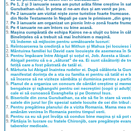
Pe 1, 2 și 3 ianuarie seara am putut arăta filme creștine în sat
Gurubathan-ului. În prima zi ne-am dus și am venit pe jos.
Pe 2 ianuarie am vizitat niște zone turistice foarte frumoase
din Noile Testamente în Nepali pe care le primisem „din greș
Pe 3 ianuarie am organizat un picnic într-o zonă foarte frum
Pe 4 ianuarie ne-am întors cu bine acasă.
Mașina cumpărată de echipa Kairos ne-a slujit cu bine în căl
Bineînțeles că a trebuit să mai închiriem o mașină.
Vă îndemn să mijlocim pentru următoarele lucruri:
Reîntoarcerea la credință a lui Mithun și Mahua (ei locuiesc
Mântuirea familiei lui David care locuiește de asemenea în 
Pentru împăcare între Abigail și soțul ei, Job. Acesta a lăsat
Abigail pentru că s-a „săturat” de ea. Ei sunt căsătoriți de t
fetiță care a fost păstrată de tatăl ei.
Mărturia lui Abigail înaintea rudelor ei. După călătoria la Gur
manifestat dorința de a sta cu familia ei pentru că tatăl ei e
să încerce să ne viziteze sâmbăta și duminica pentru a partic
Planul de a organiza un concurs de cântări creștine și memo
bengaleze și rajbangshi pentru cei necreștini (copii și adulț
cale ei să cunoască Evanghelia și pe Domnul Isus.
Bisericile din zona Gurubathan, ca ele să fie în stare să ves
satele din jurul lor (în special satele locuite de cei din tribul
Pentru pregătirea planului de a vizita Romania. Mama mea m
amânăm venirea în Romania pentru timpul verii.
Pentru ca eu să pot învăța să conduc bine mașina și să pot 
Părtășia în lucrare cu fratele Chironjib, care pregătește evan
taberelor medicale.