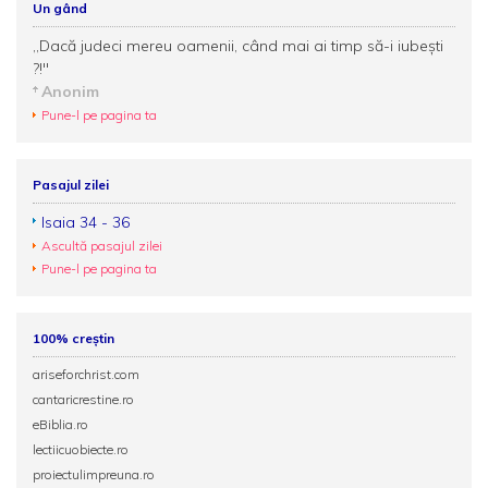
Un gând
,,Dacă judeci mereu oamenii, când mai ai timp să-i iubeşti
?!"
Anonim
Pune-l pe pagina ta
Pasajul zilei
Isaia 34 - 36
Ascultă pasajul zilei
Pune-l pe pagina ta
100% creștin
ariseforchrist.com
cantaricrestine.ro
eBiblia.ro
lectiicuobiecte.ro
proiectulimpreuna.ro