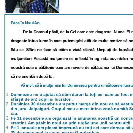
Pace în Noul An,
De la Domnul păcii, de la Cel care este dragoste. Numai El ne 
dragoste într-o lume în care putem găsi atât de multe motive să ne 
Său cel Sfânt ne face să trăim o viață sfântă. Umpluți de bunăta
mulțumitori. Această mulțumire se reflectă în oglinda cuvintelor no
noastră este o călătorie care are nevoie de călăuzirea lui Dumnez
să ne orientăm după El.
Vă invit să îi mulțumim lui Dumnezeu pentru următoarele lucrur
Dumnezeu ne-a ajutat să dăm daruri la toți cei care au fost 
sfârșit de an: copii și lucrători.
Duminica 30 decembrie am putut merge din nou ca să vestim
din jurul Jalpaiguri. Grupul meu a mers într-o zonă numită 
râu.
Pe 31 decembrie am organizat în adunarea noastră un concu
creștini. Am pășit în noul an prin rugăciune unii pentru alții.
Pe 1 ianuarie am plecat împreună cu toți cei care doreau să v
35 de persoane) la socrii mei în Gurubathan.