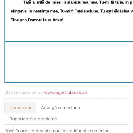
Tată ai milă de mine. În slăbiciunea mea, Tu-mi fii tărie. În pă
sfințenie. În neștiința mea, Tu-mi fii înțelepciune. Tu ești rădăcina v
Tine prin Domnul Isus. Amin!
Știre preluată de pe
www.agentiakairos.ro
Comentarii
Adaugă comentariu
Raportează o problemă
Până în acest moment nu au fost adăugate comentarii.