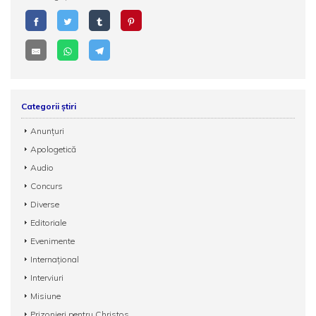
Categorii știri
Anunțuri
Apologetică
Audio
Concurs
Diverse
Editoriale
Evenimente
Internațional
Interviuri
Misiune
Prizonieri pentru Christos