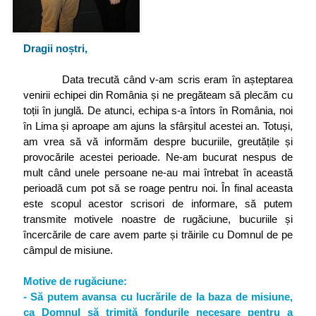
Dragii noștri,
Data trecută când v-am scris eram în așteptarea
venirii echipei din România și ne pregăteam să plecăm cu
toții în junglă. De atunci, echipa s-a întors în România, noi
în Lima și aproape am ajuns la sfârșitul acestei an. Totuși,
am vrea să vă informăm despre bucuriile, greutățile și
provocările acestei perioade. Ne-am bucurat nespus de
mult când unele persoane ne-au mai întrebat în această
perioadă cum pot să se roage pentru noi. În final aceasta
este scopul acestor scrisori de informare, să putem
transmite motivele noastre de rugăciune, bucuriile și
încercările de care avem parte și trăirile cu Domnul de pe
câmpul de misiune.
Motive de rugăciune:
- Să putem avansa cu lucrările de la baza de misiune,
ca Domnul să trimită fondurile necesare pentru a