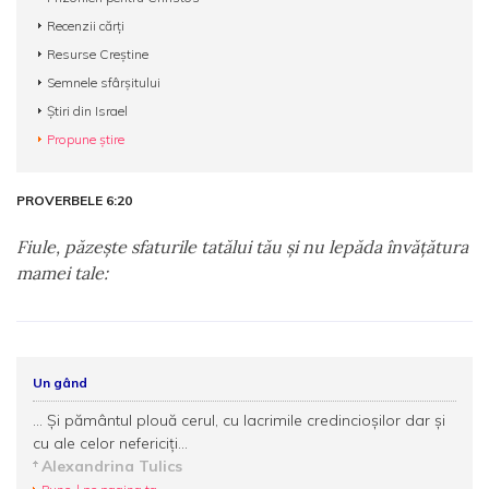
Recenzii cărți
Resurse Creștine
Semnele sfârșitului
Știri din Israel
Propune știre
PROVERBELE 6:20
Fiule, păzeşte sfaturile tatălui tău şi nu lepăda învăţătura
mamei tale:
Un gând
... Și pământul plouă cerul, cu lacrimile credincioșilor dar și
cu ale celor nefericiți...
Alexandrina Tulics