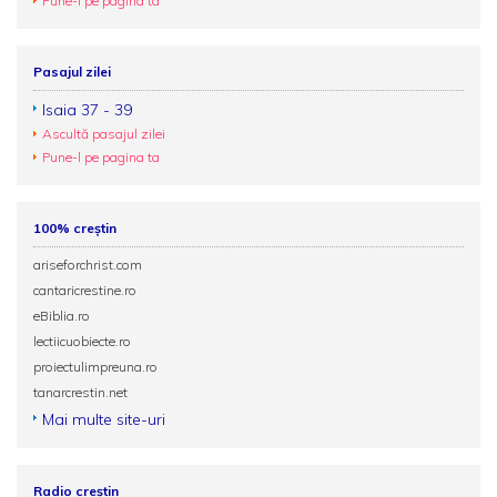
Pune-l pe pagina ta
Pasajul zilei
Isaia 37 - 39
Ascultă pasajul zilei
Pune-l pe pagina ta
100% creștin
ariseforchrist.com
cantaricrestine.ro
eBiblia.ro
lectiicuobiecte.ro
proiectulimpreuna.ro
tanarcrestin.net
Mai multe site-uri
Radio creștin