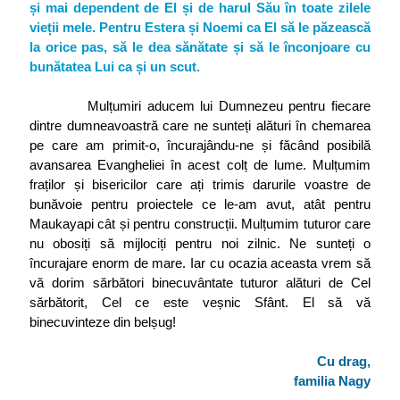
și mai dependent de El și de harul Său în toate zilele
vieții mele. Pentru Estera și Noemi ca El să le păzească
la orice pas, să le dea sănătate și să le înconjoare cu
bunătatea Lui ca și un scut.
Mulțumiri aducem lui Dumnezeu pentru fiecare
dintre dumneavoastră care ne sunteți alături în chemarea
pe care am primit-o, încurajându-ne și făcând posibilă
avansarea Evangheliei în acest colț de lume. Mulțumim
fraților și bisericilor care ați trimis darurile voastre de
bunăvoie pentru proiectele ce le-am avut, atât pentru
Maukayapi cât și pentru construcții. Mulțumim tuturor care
nu obosiți să mijlociți pentru noi zilnic. Ne sunteți o
încurajare enorm de mare. Iar cu ocazia aceasta vrem să
vă dorim sărbători binecuvântate tuturor alături de Cel
sărbătorit, Cel ce este veșnic Sfânt. El să vă
binecuvinteze din belșug!
Cu drag,
familia Nagy