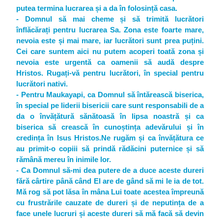
putea termina lucrarea și a da în folosință casa.
- Domnul să mai cheme și să trimită lucrători
înflăcărați pentru lucrarea Sa. Zona este foarte mare,
nevoia este și mai mare, iar lucrători sunt prea puțini.
Cei care suntem aici nu putem acoperi toată zona și
nevoia este urgentă ca oamenii să audă despre
Hristos. Rugați-vă pentru lucrători, în special pentru
lucrători nativi.
- Pentru Maukayapi, ca Domnul să întărească biserica,
în special pe liderii bisericii care sunt responsabili de a
da o învățătură sănătoasă în lipsa noastră și ca
biserica să crească în cunoștința adevărului și în
credința în Isus Hristos.Ne rugăm și ca învățătura ce
au primit-o copiii să prindă rădăcini puternice și să
rămână mereu în inimile lor.
- Ca Domnul să-mi dea putere de a duce aceste dureri
fără cârtire până când El are de gând să mi le ia de tot.
Mă rog să pot lăsa în mâna Lui toate acestea împreună
cu frustrările cauzate de dureri și de neputința de a
face unele lucruri și aceste dureri să mă facă să devin