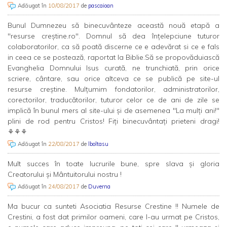
Adăugat în
10/08/2017
de
pascaioan
Bunul Dumnezeu să binecuvânteze această nouă etapă a
"resurse creștine.ro". Domnul să dea înțelepciune tuturor
colaboratorilor, ca să poată discerne ce e adevărat si ce e fals
in ceea ce se postează, raportat la Biblie.Să se propovăduiască
Evanghelia Domnului Isus curată, ne trunchiată, prin orice
scriere, cântare, sau orice altceva ce se publică pe site-ul
resurse creștine. Mulțumim fondatorilor, administratorilor,
corectorilor, traducătorilor, tuturor celor ce de ani de zile se
implică în bunul mers al site-ului și de asemenea "La mulți ani!"
plini de rod pentru Cristos! Fiți binecuvântați prieteni dragi!
⚘⚘⚘
Adăugat în
22/08/2017
de
lboltasu
Mult succes în toate lucrurile bune, spre slava şi gloria
Creatorului şi Mântuitorului nostru !
Adăugat în
24/08/2017
de
Duverna
Ma bucur ca sunteti Asociatia Resurse Crestine !! Numele de
Crestini, a fost dat primilor oameni, care l-au urmat pe Cristos,