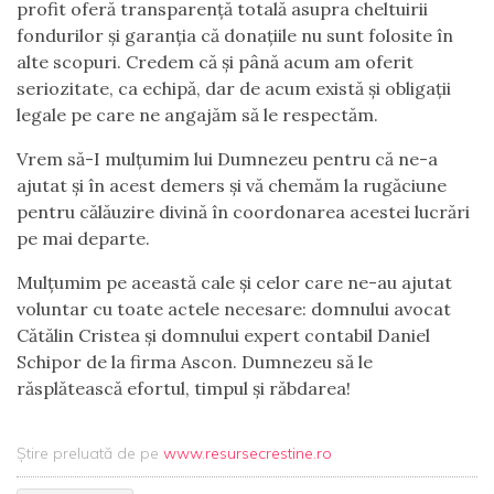
profit oferă transparență totală asupra cheltuirii
fondurilor și garanția că donațiile nu sunt folosite în
alte scopuri. Credem că și până acum am oferit
seriozitate, ca echipă, dar de acum există și obligații
legale pe care ne angajăm să le respectăm.
Vrem să-I mulțumim lui Dumnezeu pentru că ne-a
ajutat și în acest demers și vă chemăm la rugăciune
pentru călăuzire divină în coordonarea acestei lucrări
pe mai departe.
Mulțumim pe această cale și celor care ne-au ajutat
voluntar cu toate actele necesare: domnului avocat
Cătălin Cristea și domnului expert contabil Daniel
Schipor de la firma Ascon. Dumnezeu să le
răsplătească efortul, timpul și răbdarea!
Știre preluată de pe
www.resursecrestine.ro