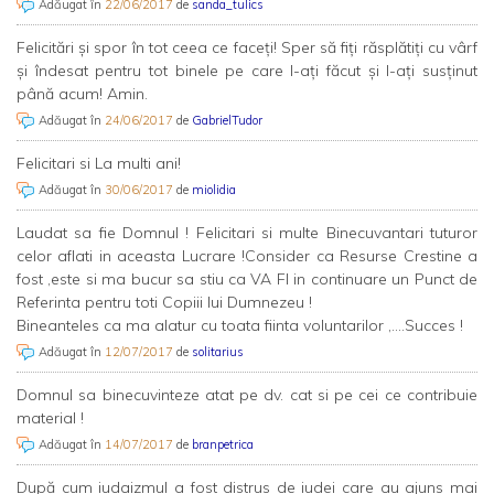
Adăugat în
22/06/2017
de
sanda_tulics
Felicitări și spor în tot ceea ce faceți! Sper să fiți răsplătiți cu vârf
și îndesat pentru tot binele pe care l-ați făcut și l-ați susținut
până acum! Amin.
Adăugat în
24/06/2017
de
GabrielTudor
Felicitari si La multi ani!
Adăugat în
30/06/2017
de
miolidia
Laudat sa fie Domnul ! Felicitari si multe Binecuvantari tuturor
celor aflati in aceasta Lucrare !Consider ca Resurse Crestine a
fost ,este si ma bucur sa stiu ca VA FI in continuare un Punct de
Referinta pentru toti Copiii lui Dumnezeu !
Bineanteles ca ma alatur cu toata fiinta voluntarilor ,....Succes !
Adăugat în
12/07/2017
de
solitarius
Domnul sa binecuvinteze atat pe dv. cat si pe cei ce contribuie
material !
Adăugat în
14/07/2017
de
branpetrica
După cum iudaizmul a fost distrus de iudei care au ajuns mai