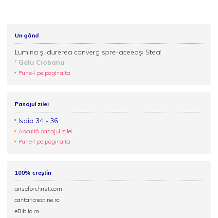
Un gând
Lumina și durerea converg spre-aceeași Stea!
Gelu Ciobanu
Pune-l pe pagina ta
Pasajul zilei
Isaia 34 - 36
Ascultă pasajul zilei
Pune-l pe pagina ta
100% creștin
ariseforchrist.com
cantaricrestine.ro
eBiblia.ro