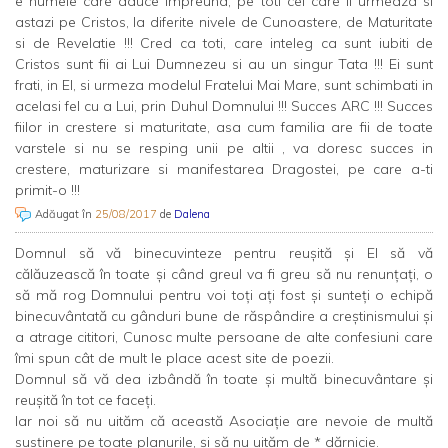
e numele care aduce impreuna, pe toti cei care Il urmeaza si
astazi pe Cristos, la diferite nivele de Cunoastere, de Maturitate
si de Revelatie !!! Cred ca toti, care inteleg ca sunt iubiti de
Cristos sunt fii ai Lui Dumnezeu si au un singur Tata !!! Ei sunt
frati, in El, si urmeza modelul Fratelui Mai Mare, sunt schimbati in
acelasi fel cu a Lui, prin Duhul Domnului !!! Succes ARC !!! Succes
fiilor in crestere si maturitate, asa cum familia are fii de toate
varstele si nu se resping unii pe altii , va doresc succes in
crestere, maturizare si manifestarea Dragostei, pe care a-ti
primit-o !!!
Adăugat în
25/08/2017
de
Dalena
Domnul să vă binecuvinteze pentru reușită și El să vă
călăuzească în toate și când greul va fi greu să nu renunțați, o
să mă rog Domnului pentru voi toți ați fost și sunteți o echipă
binecuvântată cu gânduri bune de răspândire a creștinismului și
a atrage cititori, Cunosc multe persoane de alte confesiuni care
îmi spun cât de mult le place acest site de poezii.
Domnul să vă dea izbândă în toate și multă binecuvântare și
reușită în tot ce faceți.
Iar noi să nu uităm că această Asociație are nevoie de multă
susținere pe toate planurile, și să nu uităm de * dărnicie.