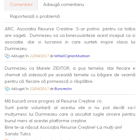
Comentarii
Adaugă comentariu
Raportează o problemă
ARC, Asociatia Resurse Crestine. S-ar potrivi, pentru ca tolba
are sageti . Dumnezeu sa va binecuvanteze acest inceput ca si
asociatie, dar si lucrarea in care sunteti inspre slava lui
Dumnezeu.
Adăugat în
22/06/2017
de
MihailCiprianMuresan
Dumnezeu ca Marele ZIDITOR, a pus temelia, dar fiecare e
chemat să zidească pe această temelie cu băgare de seamă
pentru că, fiecare să primească o răsplătire.
Adăugat în
22/06/2017
de
Buncrestin
Mă bucură orice progres al Resurse Creștine .ro.
Sunt parte voluntară al acestui site si nu pot decât sa-I
mulțumesc lui Dumnezeu care a ascultat rugile sincere pentru
bunul mers al acestei platforme creștine.
Bine te-ai născut Asociația Resurse Creștine!-La mulți ani!
Sanda Tulics