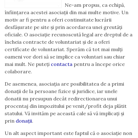
Ne-am propus, ca echipă,
înființarea acestei asociații din mai multe motive. Un
motiv ar fi pentru a oferi continuitate lucrării
desfășurate pe site și prin acordarea unei greutăți
oficiale. O asociație recunoscută legal are dreptul de a
încheia contracte de voluntariat și de a oferi
certificate de voluntariat. Sperăm că tot mai mulți
oameni vor dori să se implice ca voluntari sau chiar
mai mult. Ne puteți
contacta
pentru a începe orice
colaborare.
De asemenea, asociația are posibilitatea de a primi
donații de la persoane fizice și juridice, iar unele
donatii nu presupun decât redirectionarea unui
procentaj din impozitului pe venit/profit deja plătit
statului. Vă invităm pe această cale să vă implicați și
prin
donații
.
Un alt aspect important este faptul că o asociație non