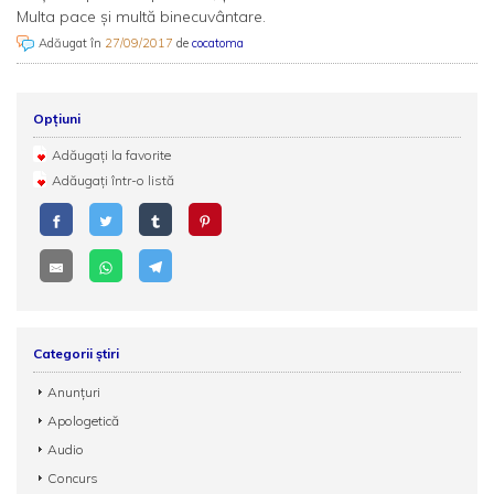
Multa pace și multă binecuvântare.
Adăugat în
27/09/2017
de
cocatoma
Opțiuni
Adăugați la favorite
Adăugați într-o listă
Categorii știri
Anunțuri
Apologetică
Audio
Concurs