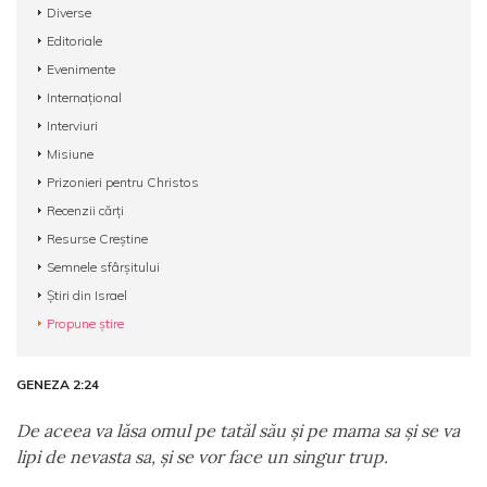
Diverse
Editoriale
Evenimente
Internațional
Interviuri
Misiune
Prizonieri pentru Christos
Recenzii cărți
Resurse Creștine
Semnele sfârșitului
Știri din Israel
Propune știre
GENEZA 2:24
De aceea va lăsa omul pe tatăl său şi pe mama sa şi se va
lipi de nevasta sa, şi se vor face un singur trup.