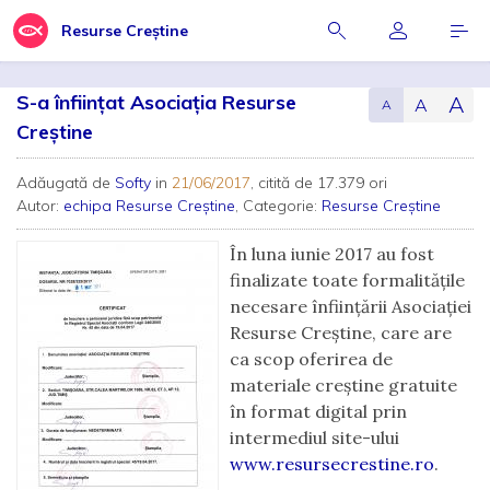
Resurse Creștine
S-a înființat Asociația Resurse
A
A
A
Creștine
Adăugată de
Softy
in
21/06/2017
, citită de 17.379 ori
Autor:
echipa Resurse Creștine
, Categorie:
Resurse Creștine
În luna iunie 2017 au fost
finalizate toate formalitățile
necesare înființării Asociației
Resurse Creștine, care are
ca scop oferirea de
materiale creștine gratuite
în format digital prin
intermediul site-ului
www.resursecrestine.ro
.