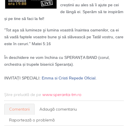
creștinii au ales să îi ajute pe cei
de lângă ei. Sperăm să te inspirăm
și pe tine să faci la fel!
"Tot aşa să lumineze şi lumina voastră înaintea oamenilor, ca ei
să vadă faptele voastre bune şi să slăvească pe Tatăl vostru, care
este în ceruri." Matei 5:16
În deschidere ne vom închina cu SPERANȚA BAND (corul,
orchestra și trupele bisericii Speranța).
INVITAȚI SPECIALI:
Emma si Cristi Repede Oficial
.
Știre preluată de pe
www.speranta-tm.ro
Comentarii
Adaugă comentariu
Raportează o problemă