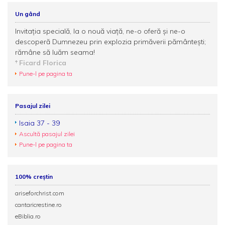
Un gând
Invitaţia specială, la o nouă viaţă, ne-o oferă şi ne-o
descoperă Dumnezeu prin explozia primăverii pământeşti;
rămâne să luăm seama!
Ficard Florica
Pune-l pe pagina ta
Pasajul zilei
Isaia 37 - 39
Ascultă pasajul zilei
Pune-l pe pagina ta
100% creștin
ariseforchrist.com
cantaricrestine.ro
eBiblia.ro