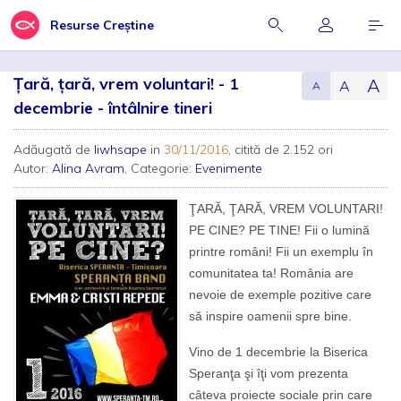
Resurse Creștine
Țară, țară, vrem voluntari! - 1
A
A
A
decembrie - întâlnire tineri
Adăugată de
liwhsape
in
30/11/2016
, citită de 2.152 ori
Autor:
Alina Avram
, Categorie:
Evenimente
ŢARĂ, ŢARĂ, VREM VOLUNTARI!
PE CINE? PE TINE! Fii o lumină
printre români! Fii un exemplu în
comunitatea ta! România are
nevoie de exemple pozitive care
să inspire oamenii spre bine.
Vino de 1 decembrie la Biserica
Speranţa şi îţi vom prezenta
câteva proiecte sociale prin care