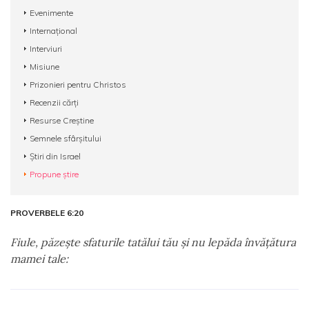
Evenimente
Internațional
Interviuri
Misiune
Prizonieri pentru Christos
Recenzii cărți
Resurse Creștine
Semnele sfârșitului
Știri din Israel
Propune știre
PROVERBELE 6:20
Fiule, păzeşte sfaturile tatălui tău şi nu lepăda învăţătura
mamei tale: