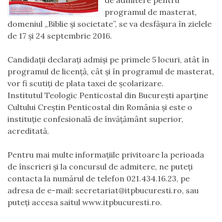
de admitere pentru
programul de masterat,
domeniul „Biblie și societate”, se va desfăşura în zielele
de 17 și 24 septembrie 2016.
Candidații declarați admiși pe primele 5 locuri, atât în
programul de licență, cât și în programul de masterat,
vor fi scutiți de plata taxei de școlarizare.
Institutul Teologic Penticostal din Bucureşti aparţine
Cultului Creştin Penticostal din România şi este o
instituţie confesională de învăţământ superior,
acreditată.
Pentru mai multe informaţiile privitoare la perioada
de înscrieri și la concursul de admitere, ne puteți
contacta la numărul de telefon 021.434.16.23, pe
adresa de e-mail:
secretariat@itpbucuresti.ro
, sau
puteți accesa saitul www.itpbucuresti.ro.