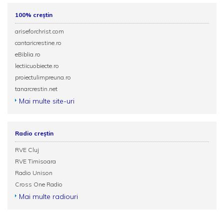
100% creștin
ariseforchrist.com
cantaricrestine.ro
eBiblia.ro
lectiicuobiecte.ro
proiectulimpreuna.ro
tanarcrestin.net
Mai multe site-uri
Radio creștin
RVE Cluj
RVE Timisoara
Radio Unison
Cross One Radio
Mai multe radiouri