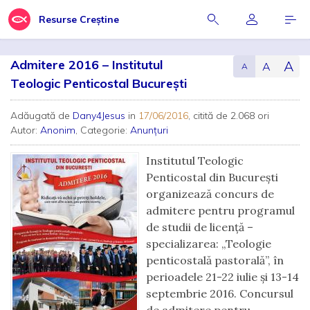
Resurse Creștine
Admitere 2016 – Institutul
A
A
A
Teologic Penticostal Bucureşti
Adăugată de
Dany4Jesus
in
17/06/2016
, citită de 2.068 ori
Autor:
Anonim
, Categorie:
Anunțuri
Institutul Teologic
Penticostal din Bucureşti
organizează concurs de
admitere pentru programul
de studii de licenţă –
specializarea: „Teologie
penticostală pastorală”, în
perioadele 21-22 iulie și 13-14
septembrie 2016. Concursul