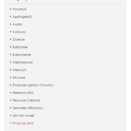
Anunțuri
Apologetică
Audio
Concurs
Diverse
Editoriale
Evenimente
Internațional
Interviuri
Misiune
Prizonieri pentru Christos
Recenzii cărți
Resurse Creștine
Semnele sfârșitului
Știri din Israel
Propune știre