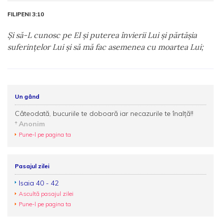
FILIPENI 3:10
Şi să-L cunosc pe El şi puterea învierii Lui şi părtăşia
suferinţelor Lui şi să mă fac asemenea cu moartea Lui;
Un gând
Câteodată, bucuriile te doboară iar necazurile te înalţă!!
Anonim
Pune-l pe pagina ta
Pasajul zilei
Isaia 40 - 42
Ascultă pasajul zilei
Pune-l pe pagina ta