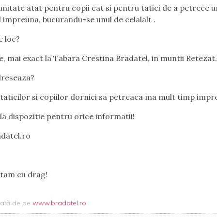
nitate atat pentru copii cat si pentru tatici de a petrece u
impreuna, bucurandu-se unul de celalalt .
e loc?
, mai exact la Tabara Crestina Bradatel, in muntii Retezat
dreseaza?
taticilor si copiilor dornici sa petreaca ma mult timp impr
la dispozitie pentru orice informatii!
datel.ro
tam cu drag!
uată de pe
www.bradatel.ro