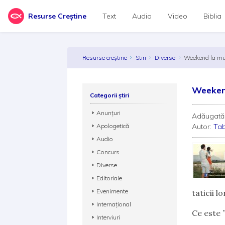
Resurse Creștine
Text
Audio
Video
Biblia
Resurse creștine
Stiri
Diverse
Weekend la mun
Weekend
Categorii știri
Anunțuri
Adăugată
Apologetică
Autor:
Tab
Audio
Concurs
Diverse
Editoriale
Evenimente
taticii lo
Internațional
Ce este 
Interviuri