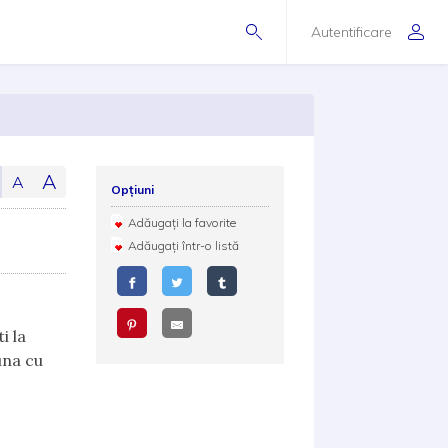
Autentificare
A
A
Opțiuni
Adăugați la favorite
Adăugați într-o listă
i la
una cu