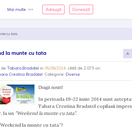
Mai multe
Adaugă
Donează
te cu tata
 la munte cu tata
A
 de
Tabara.Bradatel
in
05/06/2014
, citită de 2.073 ori
ara Crestina Bradatel
, Categorie:
Diverse
Dragii nostri!
In perioada 19-22 iunie 2014 sunt asteptat
Tabara Crestina Bradatel copilasii impre
r, la un
”Weekend la munte cu tata”.
”Weekend la munte cu tata”?