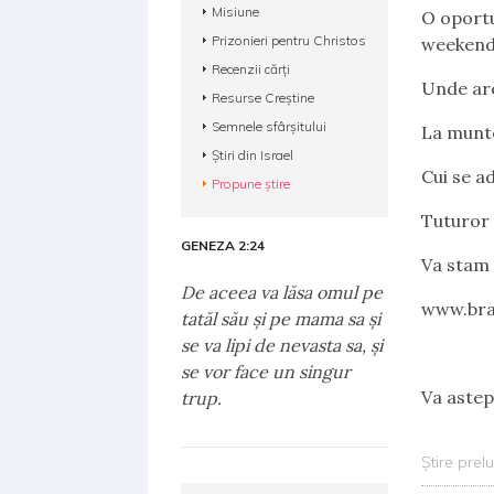
Misiune
O oportu
Prizonieri pentru Christos
weekend 
Recenzii cărți
Unde ar
Resurse Creștine
Semnele sfârșitului
La munte
Știri din Israel
Cui se a
Propune știre
Tuturor 
GENEZA 2:24
Va stam 
De aceea va lăsa omul pe
www.bra
tatăl său şi pe mama sa şi
se va lipi de nevasta sa, şi
se vor face un singur
Va astep
trup.
Știre prel