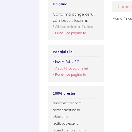
Un gând
Coment
Când mă atinge cerul,
Până în a
zâmbesc... lacrimi.
Alexandrina Tulics
Pune-l pe pagina ta
Pasajul zilei
Isaia 34 - 36
Ascultă pasajul zilei
Pune-l pe pagina ta
100% creștin
ariseforchrist.com
cantaricrestine.ro
eBiblia.ro
lectiicuobiecte.ro
proiectulimpreuna.ro