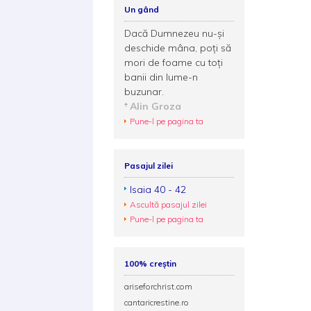
Un gând
Dacă Dumnezeu nu-şi
deschide mâna, poţi să
mori de foame cu toţi
banii din lume-n
buzunar.
Alin Groza
Pune-l pe pagina ta
Pasajul zilei
Isaia 40 - 42
Ascultă pasajul zilei
Pune-l pe pagina ta
100% creștin
ariseforchrist.com
cantaricrestine.ro