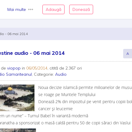
Mai multe
Adaugă
Donează
udio - 06 mai 2014
restine audio - 06 mai 2014
A
 de
viopop
in
06/05/2014
, citită de 2.367 ori
io Samariteanul
, Categorie:
Audio
Noua decizie islamică permite milioanelor de musu
se roage pe Muntele Templului
Donează 2% din impozitul pe venit pentru copiii bo
cancer și leucemie
em un nume” – Turnul Babel în variantă modernă
aranatha a sponsorizat o masă caldă pentru 50 de copii săraci din Vaslui