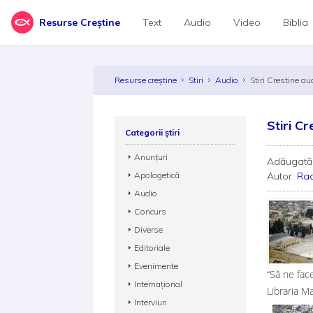
Resurse Creștine
Text
Audio
Video
Biblia
Resurse creștine
Stiri
Audio
Stiri Crestine a
Stiri C
Categorii știri
Anunțuri
Adăugată
Apologetică
Autor:
Rad
Audio
Concurs
Diverse
Editoriale
Evenimente
“Să ne fac
Internațional
Libraria M
Interviuri