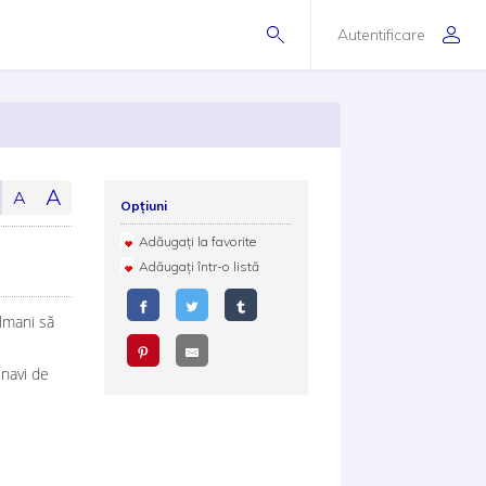
Autentificare
A
A
Opțiuni
Adăugați la favorite
Adăugați într-o listă
lmani să
lnavi de