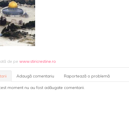
uată de pe
www.stiricrestine.ro
arii
Adaugă comentariu
Raportează o problemă
cest moment nu au fost adăugate comentarii.