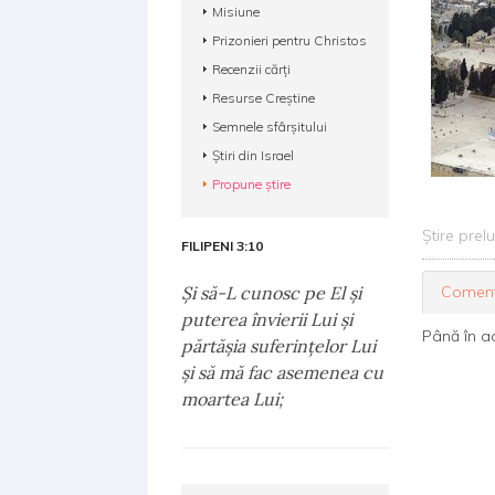
Misiune
Prizonieri pentru Christos
Recenzii cărți
Resurse Creștine
Semnele sfârșitului
Știri din Israel
Propune știre
Știre prel
FILIPENI 3:10
Şi să-L cunosc pe El şi
Coment
puterea învierii Lui şi
Până în a
părtăşia suferinţelor Lui
şi să mă fac asemenea cu
moartea Lui;