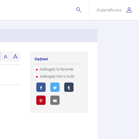
Autentificare
A
A
Opțiuni
Adăugați la favorite
Adăugați într-o listă