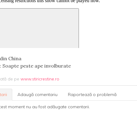
 din China
l: Soapte peste ape involburate
uată de pe
www.stiricrestine.ro
arii
Adaugă comentariu
Raportează o problemă
cest moment nu au fost adăugate comentarii.