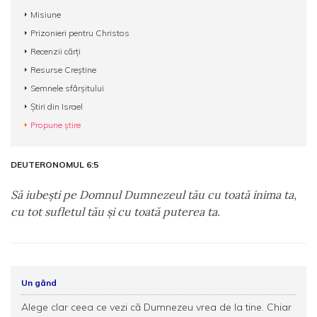
Misiune
Prizonieri pentru Christos
Recenzii cărți
Resurse Creștine
Semnele sfârșitului
Știri din Israel
Propune știre
DEUTERONOMUL 6:5
Să iubeşti pe Domnul Dumnezeul tău cu toată inima ta,
cu tot sufletul tău şi cu toată puterea ta.
Un gând
Alege clar ceea ce vezi că Dumnezeu vrea de la tine. Chiar