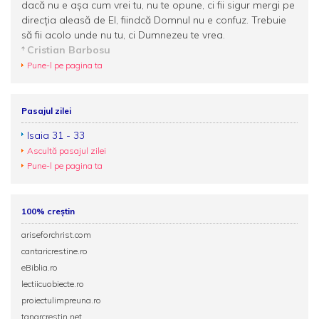
dacă nu e așa cum vrei tu, nu te opune, ci fii sigur mergi pe
direcția aleasă de El, fiindcă Domnul nu e confuz. Trebuie
să fii acolo unde nu tu, ci Dumnezeu te vrea.
Cristian Barbosu
Pune-l pe pagina ta
Pasajul zilei
Isaia 31 - 33
Ascultă pasajul zilei
Pune-l pe pagina ta
100% creștin
ariseforchrist.com
cantaricrestine.ro
eBiblia.ro
lectiicuobiecte.ro
proiectulimpreuna.ro
tanarcrestin.net