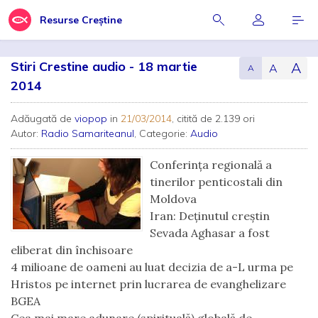
Resurse Creștine
Stiri Crestine audio - 18 martie
A
A
A
2014
Adăugată de
viopop
in
21/03/2014
, citită de 2.139 ori
Autor:
Radio Samariteanul
, Categorie:
Audio
Conferința regională a
tinerilor penticostali din
Moldova
Iran: Deţinutul creştin
Sevada Aghasar a fost
eliberat din închisoare
4 milioane de oameni au luat decizia de a-L urma pe
Hristos pe internet prin lucrarea de evanghelizare
BGEA